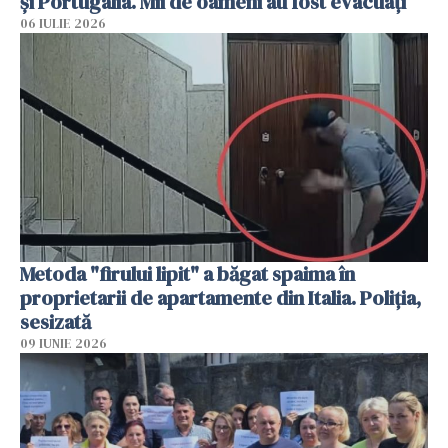
și Portugalia. Mii de oameni au fost evacuați
06 IULIE 2026
Metoda "firului lipit" a băgat spaima în
proprietarii de apartamente din Italia. Poliția,
sesizată
09 IUNIE 2026