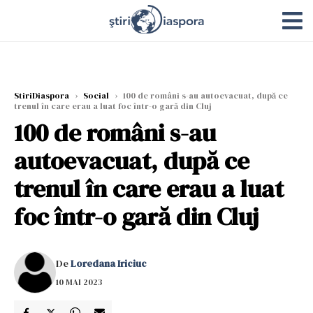
StiriDiaspora
›
Social
›
100 de români s-au autoevacuat, după ce
trenul în care erau a luat foc într-o gară din Cluj
100 de români s-au
autoevacuat, după ce
trenul în care erau a luat
foc într-o gară din Cluj
De
Loredana Iriciuc
10 MAI 2023