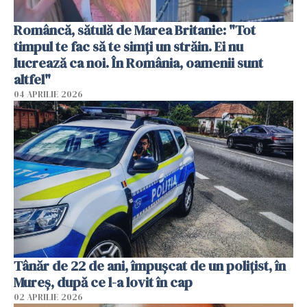
Româncă, sătulă de Marea Britanie: "Tot
timpul te fac să te simți un străin. Ei nu
lucrează ca noi. În România, oamenii sunt
altfel"
04 APRILIE 2026
Tânăr de 22 de ani, împușcat de un polițist, în
Mureș, după ce l-a lovit în cap
02 APRILIE 2026