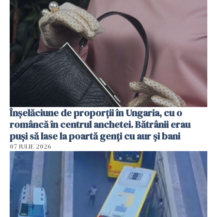
Înșelăciune de proporții în Ungaria, cu o
româncă în centrul anchetei. Bătrânii erau
puși să lase la poartă genți cu aur și bani
07 IULIE 2026