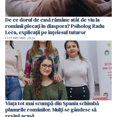
De ce dorul de casă rămâne atât de viu la
românii plecați în diaspora? Psiholog Radu
Leca, explicații pe înțelesul tuturor
13 FEBRUARIE 2026
Viața tot mai scumpă din Spania schimbă
planurile românilor. Mulți se gândesc să
revină acasă