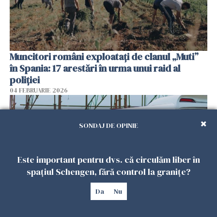
Muncitori români exploatați de clanul „Muti”
în Spania: 17 arestări în urma unui raid al
poliției
04 FEBRUARIE 2026
SONDAJ DE OPINIE
Este important pentru dvs. că circulăm liber în
spațiul Schengen, fără control la granițe?
Da
Nu
Un autocar cu turiști a derapat în Turcia. Nouă