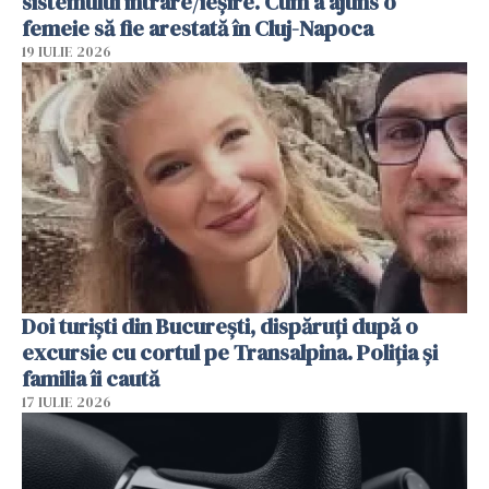
sistemului intrare/ieșire. Cum a ajuns o
femeie să fie arestată în Cluj-Napoca
19 IULIE 2026
Doi turiști din București, dispăruți după o
excursie cu cortul pe Transalpina. Poliția și
familia îi caută
17 IULIE 2026