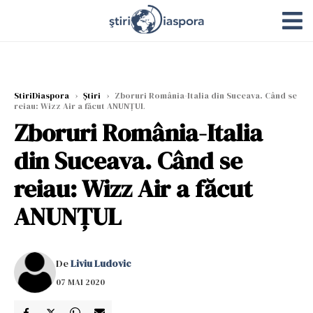
StiriDiaspora
›
Știri
›
Zboruri România-Italia din Suceava. Când se
reiau: Wizz Air a făcut ANUNȚUL
Zboruri România-Italia
din Suceava. Când se
reiau: Wizz Air a făcut
ANUNȚUL
De
Liviu Ludovic
07 MAI 2020