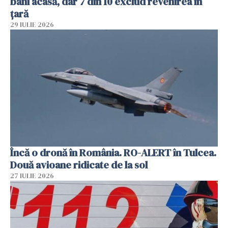
bani acasă, dar 7 din 10 exclud revenirea în
țară
29 IULIE 2026
Încă o dronă în România. RO-ALERT în Tulcea.
Două avioane ridicate de la sol
27 IULIE 2026