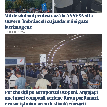
Mii de ciobani protestează la ANSVSA și la
Guvern. Îmbrânceli cu jandarmii și gaze
lacrimogene
30 IULIE 2026
Percheziții pe aeroportul Otopeni. Angajații
unei mari companii aeriene furau parfumuri,
ceasuri și mâncarea destinată vânzării