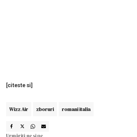
[citeste si]
Wizz Air
zboruri
romani italia
Urmăriți-ne și pe