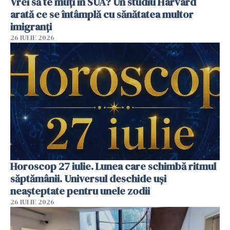
Vrei să te muți în SUA? Un studiu Harvard
arată ce se întâmplă cu sănătatea multor
imigranți
26 IULIE 2026
Horoscop 27 iulie. Lunea care schimbă ritmul
săptămânii. Universul deschide uși
neașteptate pentru unele zodii
26 IULIE 2026