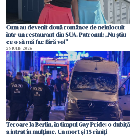
Cum au devenit două românce de neînlocuit
într-un restaurant din SUA. Patronul: „Nu știu
ce o să mă fac fără voi”
26 IULIE 2026
Teroare la Berlin, în timpul Gay Pride: o dubiță
a intrat în mulțime. Un mort și 15 răniți