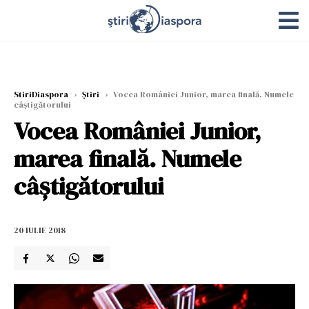
StiriDiaspora
›
Știri
›
Vocea României Junior, marea finală. Numele
câștigătorului
Vocea României Junior,
marea finală. Numele
câștigătorului
20 IULIE 2018