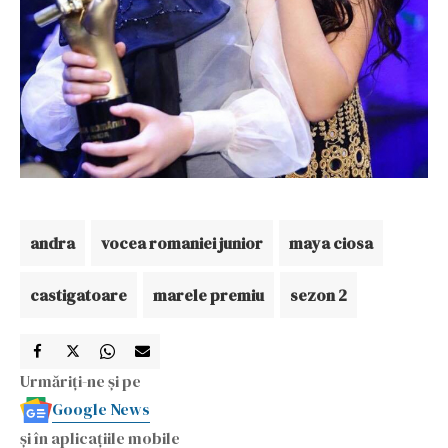
andra
vocea romaniei junior
maya ciosa
castigatoare
marele premiu
sezon 2
Urmăriți-ne și pe
Google News
și în aplicațiile mobile