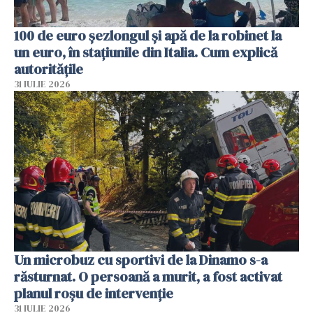
100 de euro șezlongul și apă de la robinet la
un euro, în stațiunile din Italia. Cum explică
autoritățile
31 IULIE 2026
Un microbuz cu sportivi de la Dinamo s-a
răsturnat. O persoană a murit, a fost activat
planul roșu de intervenție
31 IULIE 2026