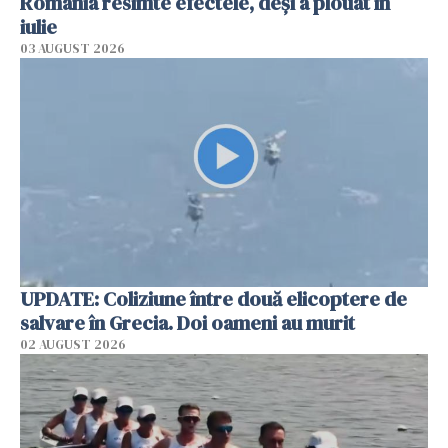
România resimte efectele, deși a plouat în
iulie
03 AUGUST 2026
UPDATE: Coliziune între două elicoptere de
salvare în Grecia. Doi oameni au murit
02 AUGUST 2026