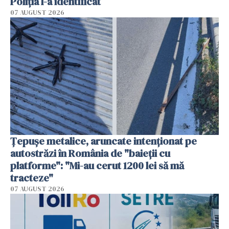
Poliția l-a identificat
07 AUGUST 2026
Țepușe metalice, aruncate intenționat pe
autostrăzi în România de "baieții cu
platforme": "Mi-au cerut 1200 lei să mă
tracteze"
07 AUGUST 2026