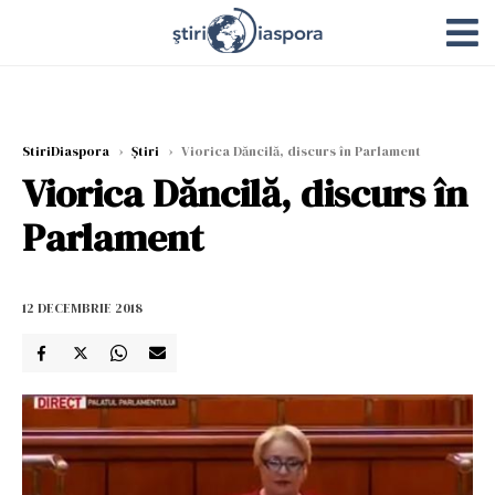
StiriDiaspora
›
Știri
›
Viorica Dăncilă, discurs în Parlament
Viorica Dăncilă, discurs în
Parlament
12 DECEMBRIE 2018