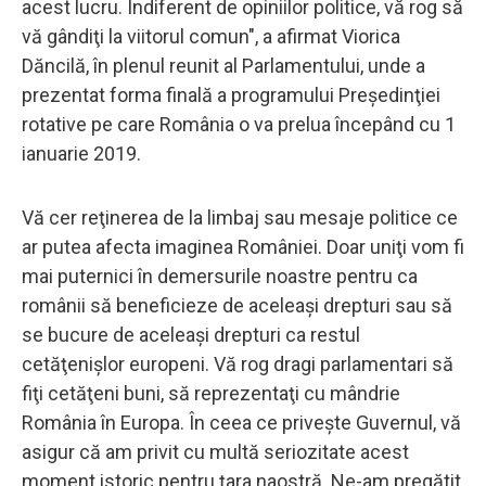
acest lucru. Indiferent de opiniilor politice, vă rog să
vă gândiţi la viitorul comun", a afirmat Viorica
Dăncilă, în plenul reunit al Parlamentului, unde a
prezentat forma finală a programului Preşedinţiei
rotative pe care România o va prelua începând cu 1
ianuarie 2019.
Vă cer reţinerea de la limbaj sau mesaje politice ce
ar putea afecta imaginea României. Doar uniţi vom fi
mai puternici în demersurile noastre pentru ca
românii să beneficieze de aceleaşi drepturi sau să
se bucure de aceleaşi drepturi ca restul
cetăţenişlor europeni. Vă rog dragi parlamentari să
fiţi cetăţeni buni, să reprezentaţi cu mândrie
România în Europa. În ceea ce priveşte Guvernul, vă
asigur că am privit cu multă seriozitate acest
moment istoric pentru ţara naostră. Ne-am pregătit