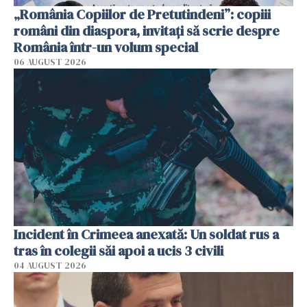
„România Copiilor de Pretutindeni”: copiii
români din diaspora, invitați să scrie despre
România într-un volum special
06 AUGUST 2026
Incident în Crimeea anexată: Un soldat rus a
tras în colegii săi apoi a ucis 3 civili
04 AUGUST 2026