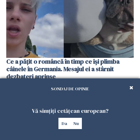
Ce a pățit o româncă în timp ce își plimba
câinele în Germania. Mesajul ei a stârnit
dezbateri aprinse
25 IULIE 2026
SONDAJ DE OPINIE
Vă simțiți cetățean european?
Da
Nu