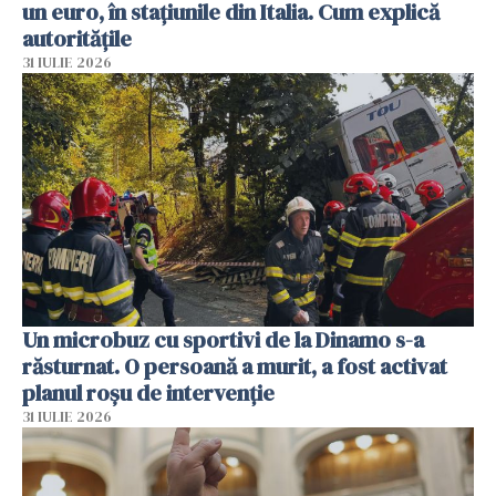
un euro, în stațiunile din Italia. Cum explică
autoritățile
31 IULIE 2026
Un microbuz cu sportivi de la Dinamo s-a
răsturnat. O persoană a murit, a fost activat
planul roșu de intervenție
31 IULIE 2026