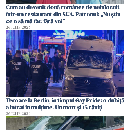
Cum au devenit două românce de neînlocuit
într-un restaurant din SUA. Patronul: „Nu știu
ce o să mă fac fără voi”
26 IULIE 2026
Teroare la Berlin, în timpul Gay Pride: o dubiță
a intrat în mulțime. Un mort și 15 răniți
26 IULIE 2026