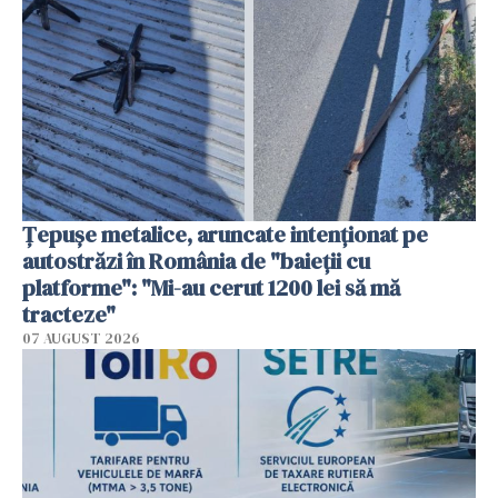
Țepușe metalice, aruncate intenționat pe
autostrăzi în România de "baieții cu
platforme": "Mi-au cerut 1200 lei să mă
tracteze"
07 AUGUST 2026