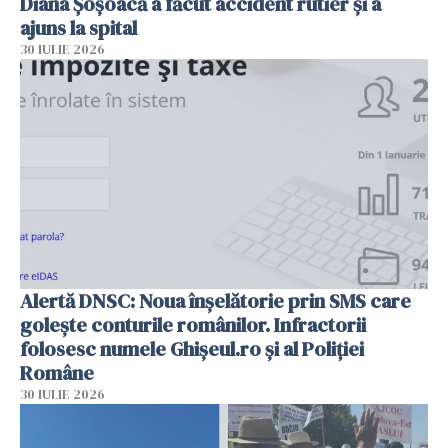
Diana Șoșoacă a făcut accident rutier și a
ajuns la spital
30 IULIE 2026
Alertă DNSC: Noua înșelătorie prin SMS care
golește conturile românilor. Infractorii
folosesc numele Ghișeul.ro și al Poliției
Române
30 IULIE 2026