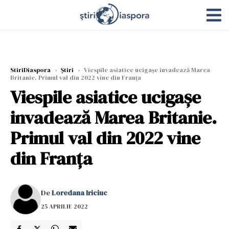
StiriDiaspora
›
Știri
›
Viespile asiatice ucigașe invadează Marea
Britanie. Primul val din 2022 vine din Franța
Viespile asiatice ucigașe
invadează Marea Britanie.
Primul val din 2022 vine
din Franța
De
Loredana Iriciuc
25 APRILIE 2022