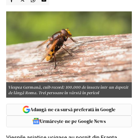
Viespea Germană, cuib record: 100.000 de insecte într-un depozit
de lângă Roma. Trei persoane în vârstă în pericol
Adaugă-ne ca sursă preferată în Google
Urmărește-ne pe Google News
Viespile asiatice ucigașe au pornit din Franța