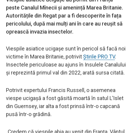
peste Canalul Mînecii și amenință Marea Britanie.
Autoritățile din Regat par a fi descoperite în fața
pericolului, după mai mulți ani în care au reușit să
oprească invazia insectelor.
Viespile asiatice ucigașe sunt în pericol să facă noi
victime în Marea Britanie, potrivit
Știrile PRO TV
.
Insectele periculoase au ajuns în Insulele Canalului
și reprezintă primul val din 2022, arată sursa citată.
Potrivit expertului Francis Russell, o asemenea
viespe ucigașă a fost găsită moartă în satul L’Islet
din Guernsey, iar alta a fost prinsă într-o capcană
pusă într-o grădină.
„Credem că viespile abia au venit din Franța. Vântul