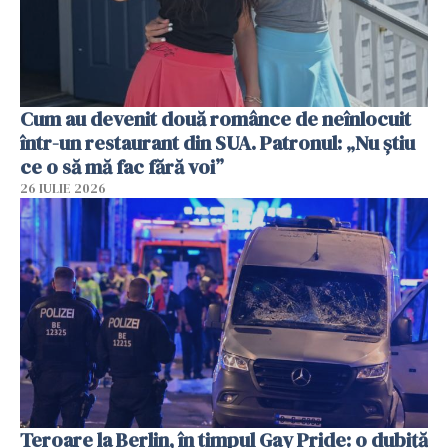
Cum au devenit două românce de neînlocuit
într-un restaurant din SUA. Patronul: „Nu știu
ce o să mă fac fără voi”
26 IULIE 2026
Teroare la Berlin, în timpul Gay Pride: o dubiță