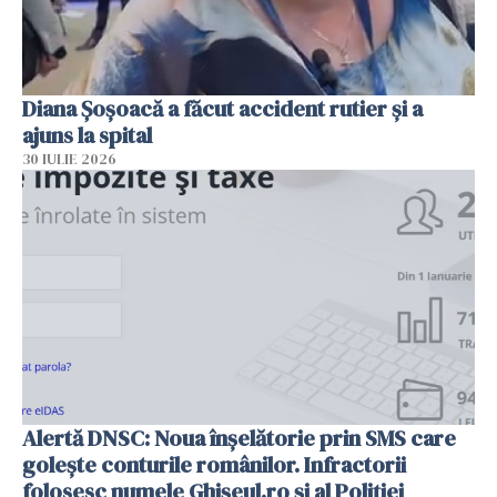
Diana Șoșoacă a făcut accident rutier și a
ajuns la spital
30 IULIE 2026
Alertă DNSC: Noua înșelătorie prin SMS care
golește conturile românilor. Infractorii
folosesc numele Ghișeul.ro și al Poliției