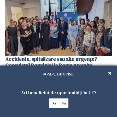
Accidente, spitalizare sau alte urgențe?
Consulatul României la Roma promite
intervenții în doar 24 de ore
SONDAJ DE OPINIE
26 IULIE 2026
Ați beneficiat de oportunități în UE?
Da
Nu