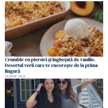
Crumble cu piersici și înghețată de vanilie.
Desertul verii care te cucerește de la prima
lingură
26 IULIE 2026