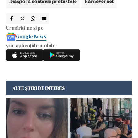
Diaspora continuă protestele
Barnevernet
Urmăriți-ne și pe
Google News
și în aplicațiile mobile
ALTE ȘTIRI DE INTERES