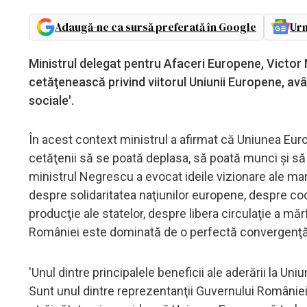
Adaugă-ne ca sursă preferată în Google
Urm
Ministrul delegat pentru Afaceri Europene, Victor 
cetăţenească privind viitorul Uniunii Europene, av
sociale'.
În acest context ministrul a afirmat că Uniunea Europ
cetăţenii să se poată deplasa, să poată munci şi să 
ministrul Negrescu a evocat ideile vizionare ale mar
despre solidaritatea naţiunilor europene, despre c
producţie ale statelor, despre libera circulaţie a măr
României este dominată de o perfectă convergenţă 
'Unul dintre principalele beneficii ale aderării la Un
Sunt unul dintre reprezentanţii Guvernului României c