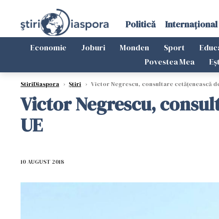
Politică
Internațional
Economie
Joburi
Monden
Sport
Educ
Povestea Mea
Eș
StiriDiaspora
›
Știri
›
Victor Negrescu, consultare cetățenească des
Victor Negrescu, consult
UE
10 AUGUST 2018