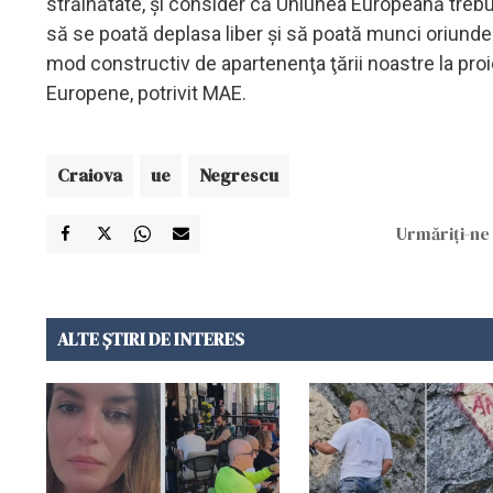
străinătate, şi consider că Uniunea Europeană trebuie
să se poată deplasa liber şi să poată munci oriunde î
mod constructiv de apartenenţa ţării noastre la proi
Europene, potrivit MAE.
Craiova
ue
Negrescu
Urmăriți-ne 
ALTE ȘTIRI DE INTERES