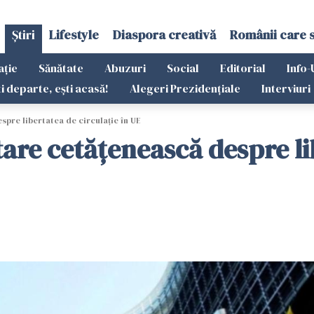
Știri
Lifestyle
Diaspora creativă
Românii care 
ație
Sănătate
Abuzuri
Social
Editorial
Info-
ti departe, ești acasă!
Alegeri Prezidențiale
Interviuri
pre libertatea de circulație în UE
are cetățenească despre lib