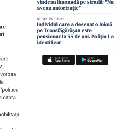
vindeau limonadă pe stradă: "Nu
aveau autorizație"
07 AUGUST 2026
Individul care a desenat o inimă
are
pe Transfăgărășan este
ri
pensionar la 55 de ani. Poliția l-a
identificat
care
a,
e vorbea
de
'politica
 citată.
bilităţii.