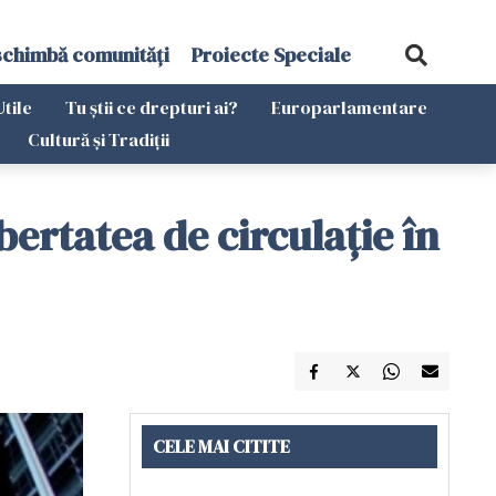
schimbă comunități
Proiecte Speciale
Utile
Tu știi ce drepturi ai?
Europarlamentare
Cultură și Tradiții
ertatea de circulație în
CELE MAI CITITE