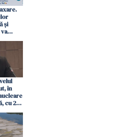
axare.
elor
ă şi
 va
ombrie
velul
t, în
nucleare
, cu 2
 trecută