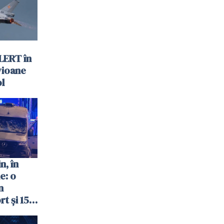
LERT în
vioane
ol
n, în
e: o
n
t și 15