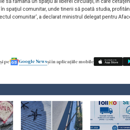
 să rămână un spaţiu al liberei circulaţii, în care cetăţeni
n spaţiul comunitar, unde tinerii să poată studia, profitân
ectul comunitar', a declarat ministrul delegat pentru Afac
Google News
și pe
și în aplicațiile mobile