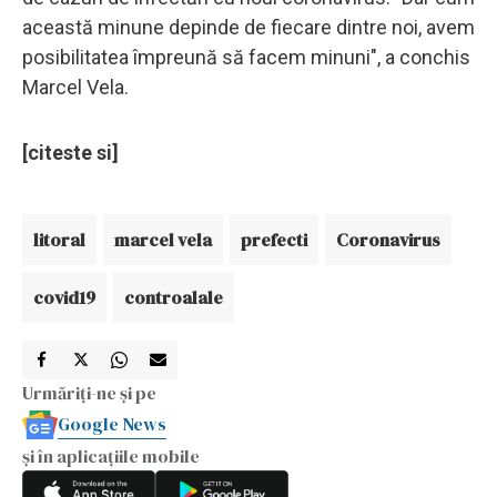
această minune depinde de fiecare dintre noi, avem
posibilitatea împreună să facem minuni", a conchis
Marcel Vela.
[citeste si]
litoral
marcel vela
prefecti
Coronavirus
covid19
controalale
Urmăriți-ne și pe
Google News
și în aplicațiile mobile