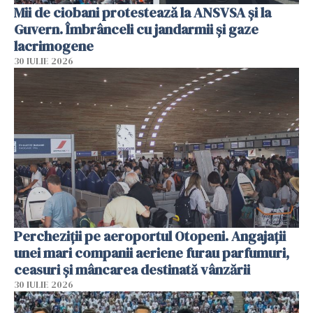
Mii de ciobani protestează la ANSVSA și la
Guvern. Îmbrânceli cu jandarmii și gaze
lacrimogene
30 IULIE 2026
Percheziții pe aeroportul Otopeni. Angajații
unei mari companii aeriene furau parfumuri,
ceasuri și mâncarea destinată vânzării
30 IULIE 2026