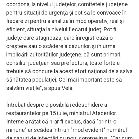
coordona, la nivelul judeţelor, comitetele judeţene
pentru situaţii de urgenţă şi pot să le convoace în
fiecare zi pentru a analiza în mod operativ, real şi
eficient, situaţia la nivelul fiecărui judeţ. Pot fi
judeţe care stagnează, care înregistrează o
creştere sau o scădere a cazurilor, şi în urma
implicării autorităţilor judeţene, că sunt primari,
consiliul judeţean sau prefectura, toate forţele
trebuie să concure la acest efort naţional de a salva
sănătatea populaţiei. Cel mai important este să
salvăm vieţile", a spus Vela.
Întrebat despre o posibilă redeschidere a
restaurantelor pe 15 iulie, ministrul Afacerilor
Interne a rătat că n-ar fi exclus, dacă "printr-o
minune" ar scădea într-un "mod evident" numărul
de cazuri de infectări cu noul coronavirus. "Dar cum