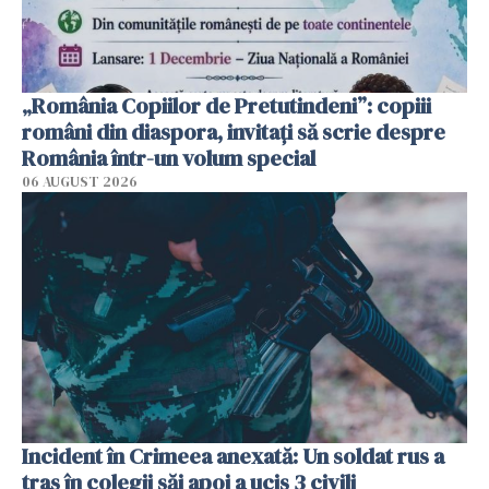
„România Copiilor de Pretutindeni”: copiii
români din diaspora, invitați să scrie despre
România într-un volum special
06 AUGUST 2026
Incident în Crimeea anexată: Un soldat rus a
tras în colegii săi apoi a ucis 3 civili