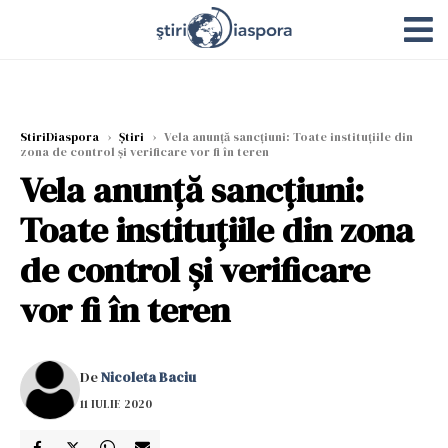
StiriDiaspora
›
Știri
›
Vela anunţă sancţiuni: Toate instituţiile din
zona de control şi verificare vor fi în teren
Vela anunţă sancţiuni:
Toate instituţiile din zona
de control şi verificare
vor fi în teren
De
Nicoleta Baciu
11 IULIE 2020