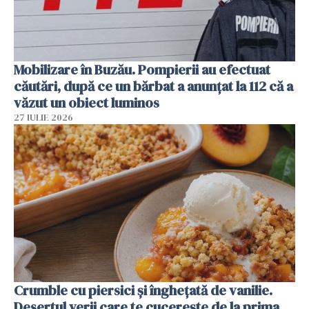
Mobilizare în Buzău. Pompierii au efectuat
căutări, după ce un bărbat a anunțat la 112 că a
văzut un obiect luminos
27 IULIE 2026
Crumble cu piersici și înghețată de vanilie.
Desertul verii care te cucerește de la prima