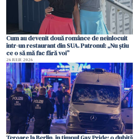
Cum au devenit două românce de neînlocuit
într-un restaurant din SUA. Patronul: „Nu știu
ce o să mă fac fără voi”
26 IULIE 2026
Teroare la Berlin, în timpul Gay Pride: o dubiță