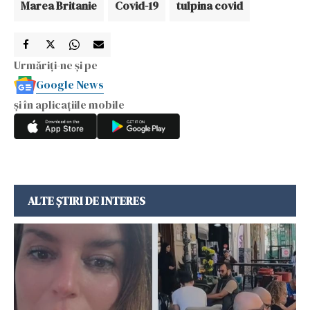
Marea Britanie
Covid-19
tulpina covid
Urmăriți-ne și pe
Google News
și în aplicațiile mobile
ALTE ȘTIRI DE INTERES