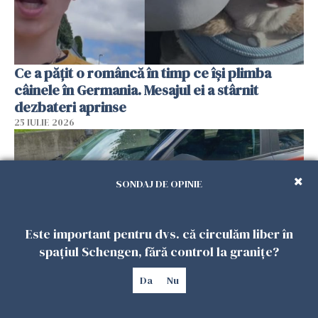
Ce a pățit o româncă în timp ce își plimba
câinele în Germania. Mesajul ei a stârnit
dezbateri aprinse
25 IULIE 2026
SONDAJ DE OPINIE
Este important pentru dvs. că circulăm liber în
spațiul Schengen, fără control la granițe?
Da
Nu
Româncă din Italia, acuzată că și-a lăsat copiii
singuri în casă pentru a merge la mall. Vecinii