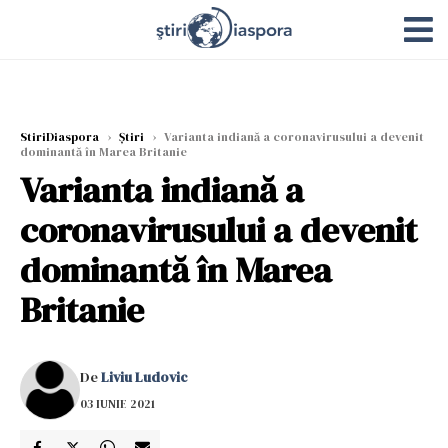
StiriDiaspora
›
Știri
›
Varianta indiană a coronavirusului a devenit
dominantă în Marea Britanie
Varianta indiană a
coronavirusului a devenit
dominantă în Marea
Britanie
De
Liviu Ludovic
03 IUNIE 2021