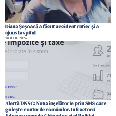
Diana Șoșoacă a făcut accident rutier și a
ajuns la spital
30 IULIE 2026
Alertă DNSC: Noua înșelătorie prin SMS care
golește conturile românilor. Infractorii
folosesc numele Ghișeul.ro și al Poliției