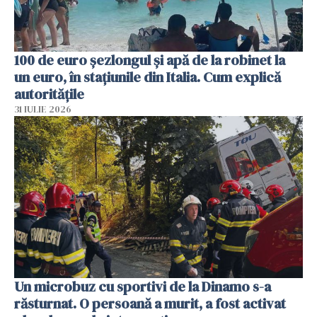
100 de euro șezlongul și apă de la robinet la
un euro, în stațiunile din Italia. Cum explică
autoritățile
31 IULIE 2026
Un microbuz cu sportivi de la Dinamo s-a
răsturnat. O persoană a murit, a fost activat