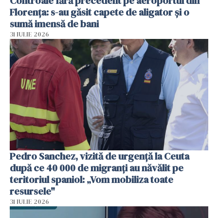
Controale fără precedent pe aeroportul din
Florența: s-au găsit capete de aligator și o
sumă imensă de bani
31 IULIE 2026
Pedro Sanchez, vizită de urgență la Ceuta
după ce 40 000 de migranți au năvălit pe
teritoriul spaniol: „Vom mobiliza toate
resursele"
31 IULIE 2026