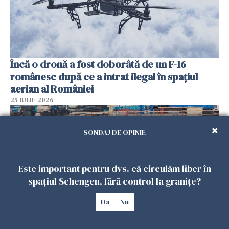
Încă o dronă a fost doborâtă de un F-16
românesc după ce a intrat ilegal în spațiul
aerian al României
25 IULIE 2026
SONDAJ DE OPINIE
Este important pentru dvs. că circulăm liber în
spațiul Schengen, fără control la granițe?
Da
Nu
Se caută urgent români pentru șantiere din