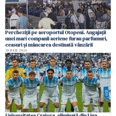
Percheziții pe aeroportul Otopeni. Angajații
unei mari companii aeriene furau parfumuri,
ceasuri și mâncarea destinată vânzării
30 IULIE 2026
Universitatea Craiova, eliminată din Liga