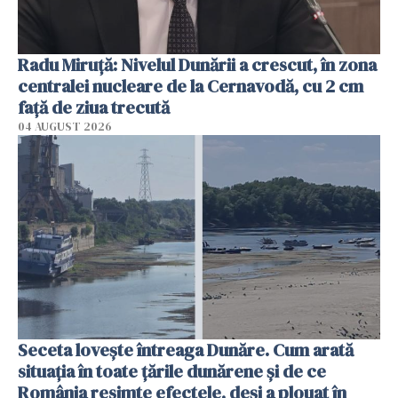
Radu Miruţă: Nivelul Dunării a crescut, în zona
centralei nucleare de la Cernavodă, cu 2 cm
faţă de ziua trecută
04 AUGUST 2026
Seceta lovește întreaga Dunăre. Cum arată
situația în toate țările dunărene și de ce
România resimte efectele, deși a plouat în