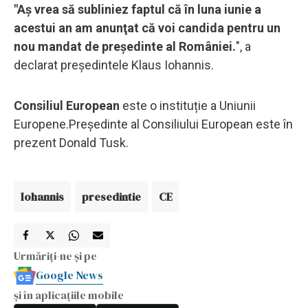
"Aș vrea să subliniez faptul că în luna iunie a
acestui an am anunţat că voi candida pentru un
nou mandat de preşedinte al României.
", a
declarat președintele Klaus Iohannis.
Consiliul European
este o instituție a Uniunii
Europene.Preşedinte al Consiliului European este în
prezent Donald Tusk.
Iohannis
presedintie
CE
Urmăriți-ne și pe
Google News
și în aplicațiile mobile