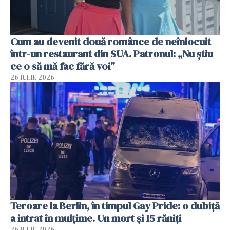
Cum au devenit două românce de neînlocuit
într-un restaurant din SUA. Patronul: „Nu știu
ce o să mă fac fără voi”
26 IULIE 2026
Teroare la Berlin, în timpul Gay Pride: o dubiță
a intrat în mulțime. Un mort și 15 răniți
26 IULIE 2026