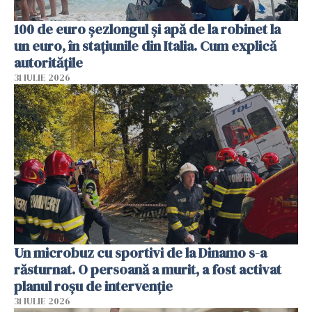
100 de euro șezlongul și apă de la robinet la
un euro, în stațiunile din Italia. Cum explică
autoritățile
31 IULIE 2026
Un microbuz cu sportivi de la Dinamo s-a
răsturnat. O persoană a murit, a fost activat
planul roșu de intervenție
31 IULIE 2026