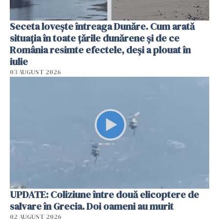
Seceta lovește întreaga Dunăre. Cum arată
situația în toate țările dunărene și de ce
România resimte efectele, deși a plouat în
iulie
03 AUGUST 2026
UPDATE: Coliziune între două elicoptere de
salvare în Grecia. Doi oameni au murit
02 AUGUST 2026