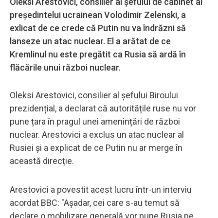
Oleksi Arestovici, consilier al şefului de cabinet al
preşedintelui ucrainean Volodimir Zelenski, a
exlicat de ce crede că Putin nu va îndrăzni să
lanseze un atac nuclear. El a arătat de ce
Kremlinul nu este pregătit ca Rusia să ardă în
flăcările unui război nuclear.
Oleksi Arestovici, consilier al șefului Biroului
prezidențial, a declarat că autoritățile ruse nu vor
pune țara în pragul unei amenințări de război
nuclear. Arestovici a exclus un atac nuclear al
Rusiei și a explicat de ce Putin nu ar merge în
această direcție.
Arestovici a povestit acest lucru într-un interviu
acordat BBC: "Așadar, cei care s-au temut să
declare o mobilizare generală vor pune Rusia pe