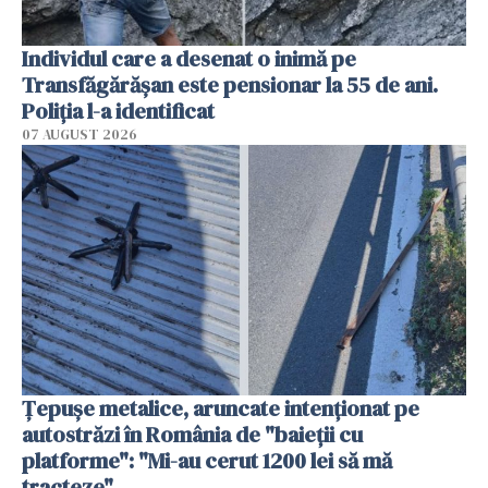
Individul care a desenat o inimă pe
Transfăgărășan este pensionar la 55 de ani.
Poliția l-a identificat
07 AUGUST 2026
Țepușe metalice, aruncate intenționat pe
autostrăzi în România de "baieții cu
platforme": "Mi-au cerut 1200 lei să mă
tracteze"