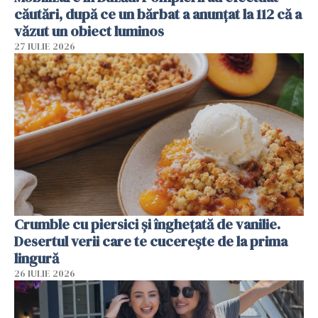
căutări, după ce un bărbat a anunțat la 112 că a
văzut un obiect luminos
27 IULIE 2026
Crumble cu piersici și înghețată de vanilie.
Desertul verii care te cucerește de la prima
lingură
26 IULIE 2026