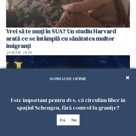
Vrei să te muți în SUA? Un studiu Harvard
arată ce se întâmplă cu sănătatea multor
imigranți
26 IULIE 2026
SONDAJ DE OPINIE
Este important pentru dvs. că circulăm liber în
spațiul Schengen, fără control la granițe?
Da
Nu
Horoscop 27 iulie. Lunea care schimbă ritmul
săptămânii. Universul deschide uși