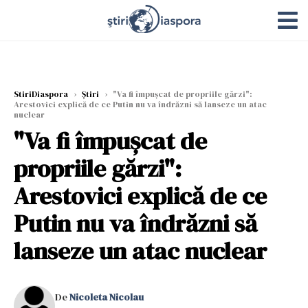
StiriDiaspora
›
Știri
›
"Va fi împușcat de propriile gărzi":
Arestovici explică de ce Putin nu va îndrăzni să lanseze un atac
nuclear
"Va fi împușcat de
propriile gărzi":
Arestovici explică de ce
Putin nu va îndrăzni să
lanseze un atac nuclear
De
Nicoleta Nicolau