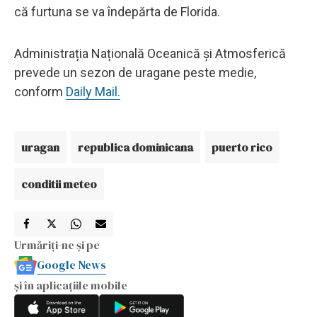
că furtuna se va îndepărta de Florida.
Administrația Națională Oceanică și Atmosferică
prevede un sezon de uragane peste medie,
conform
Daily Mail.
uragan
republica dominicana
puerto rico
conditii meteo
Urmăriți-ne și pe
Google News
și în aplicațiile mobile