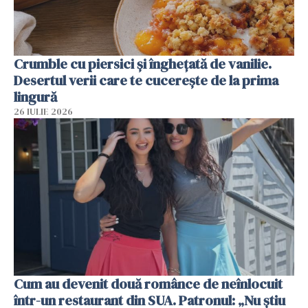
Crumble cu piersici și înghețată de vanilie.
Desertul verii care te cucerește de la prima
lingură
26 IULIE 2026
Cum au devenit două românce de neînlocuit
într-un restaurant din SUA. Patronul: „Nu știu