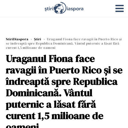
StiriDiaspora
›
Știri
›
Uraganul Fiona face ravagii în Puerto Rico și
se îndreaptă spre Republica Dominicană. Vântul puternic a lăsat fără
curent 1,5 milioane de oameni
Uraganul Fiona face
ravagii în Puerto Rico și se
îndreaptă spre Republica
Dominicană. Vântul
puternic a lăsat fără
curent 1,5 milioane de
oameni