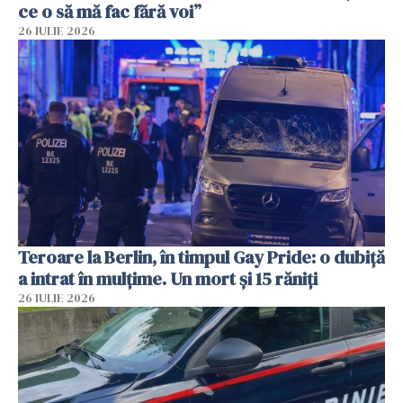
ce o să mă fac fără voi”
26 IULIE 2026
Teroare la Berlin, în timpul Gay Pride: o dubiță
a intrat în mulțime. Un mort și 15 răniți
26 IULIE 2026