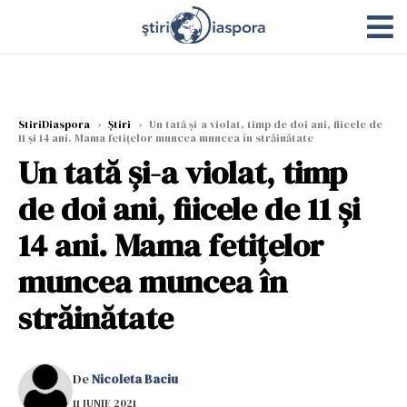
StiriDiaspora
›
Știri
›
Un tată și-a violat, timp de doi ani, fiicele de
11 și 14 ani. Mama fetițelor muncea muncea în străinătate
Un tată și-a violat, timp
de doi ani, fiicele de 11 și
14 ani. Mama fetițelor
muncea muncea în
străinătate
De
Nicoleta Baciu
11 IUNIE 2021