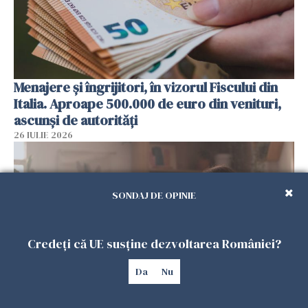
Menajere și îngrijitori, în vizorul Fiscului din
Italia. Aproape 500.000 de euro din venituri,
ascunși de autorități
26 IULIE 2026
SONDAJ DE OPINIE
Credeți că UE susține dezvoltarea României?
Da
Nu
Vrei să te muți în SUA? Un studiu Harvard