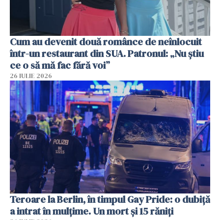
Cum au devenit două românce de neînlocuit
într-un restaurant din SUA. Patronul: „Nu știu
ce o să mă fac fără voi”
26 IULIE 2026
Teroare la Berlin, în timpul Gay Pride: o dubiță
a intrat în mulțime. Un mort și 15 răniți