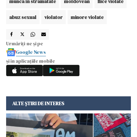
munca în strainatate
moldovean
fiice violate
abuz sexual
violator
minore violate
Urmăriți-ne și pe
Google News
și în aplicațiile mobile
ALTE ȘTIRI DE INTERES