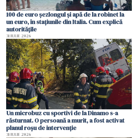
100 de euro șezlongul și apă de la robinet la
un euro, în stațiunile din Italia. Cum explică
autoritățile
31 IULIE 2026
Un microbuz cu sportivi de la Dinamo s-a
răsturnat. O persoană a murit, a fost activat
planul roșu de intervenție
31 IULIE 2026