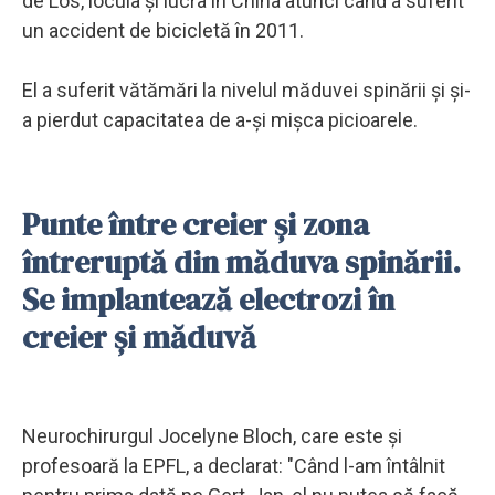
de Los, locuia şi lucra în China atunci când a suferit
un accident de bicicletă în 2011.
El a suferit vătămări la nivelul măduvei spinării şi şi-
a pierdut capacitatea de a-şi mişca picioarele.
Punte între creier și zona
întreruptă din măduva spinării.
Se implantează electrozi în
creier și măduvă
Neurochirurgul Jocelyne Bloch, care este şi
profesoară la EPFL, a declarat: "Când l-am întâlnit