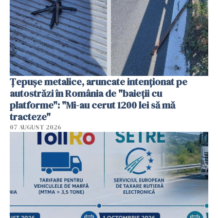
Țepușe metalice, aruncate intenționat pe
autostrăzi în România de "baieții cu
platforme": "Mi-au cerut 1200 lei să mă
tracteze"
07 AUGUST 2026