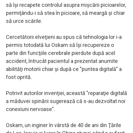
să îşi recapete controlul asupra mişcării picioarelor,
permiţându-i să stea în picioare, să meargă şi chiar
să urce scările.
Cercetătorii elveţieni au spus că tehnologia lor i-a
permis totodată lui Oskam să îşi recupereze o
parte din funcţiile cerebrale pierdute după acel
accident, întrucât pacientul a prezentat anumite
abilităţi motorii chiar şi după ce "puntea digitală" a
fost oprită.
Potrivit autorilor invenţiei, această "reparaţie digitală
a măduvei spinării sugerează că s-au dezvoltat noi
conexiuni nervoase".
Oskam, un inginer în vârstă de 40 de ani din Ţările