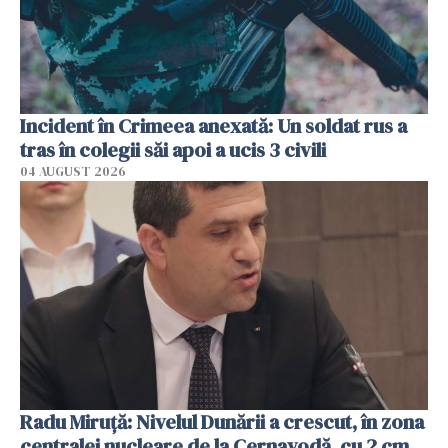
Incident în Crimeea anexată: Un soldat rus a
tras în colegii săi apoi a ucis 3 civili
04 AUGUST 2026
Radu Miruţă: Nivelul Dunării a crescut, în zona
centralei nucleare de la Cernavodă, cu 2 cm