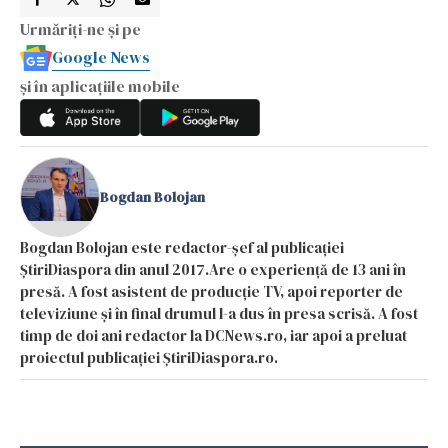
Urmăriți-ne și pe
Google News
și în aplicațiile mobile
Bogdan Bolojan
Bogdan Bolojan este redactor-șef al publicației
ȘtiriDiaspora din anul 2017.Are o experiență de 13 ani în
presă. A fost asistent de producție TV, apoi reporter de
televiziune și în final drumul l-a dus în presa scrisă. A fost
timp de doi ani redactor la DCNews.ro, iar apoi a preluat
proiectul publicației ȘtiriDiaspora.ro.