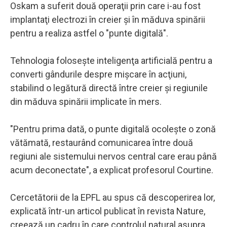
Oskam a suferit două operaţii prin care i-au fost
implantaţi electrozi în creier şi în măduva spinării
pentru a realiza astfel o "punte digitală".
Tehnologia foloseşte inteligenţa artificială pentru a
converti gândurile despre mişcare în acţiuni,
stabilind o legătură directă între creier şi regiunile
din măduva spinării implicate în mers.
"Pentru prima dată, o punte digitală ocoleşte o zonă
vătămată, restaurând comunicarea între două
regiuni ale sistemului nervos central care erau până
acum deconectate", a explicat profesorul Courtine.
Cercetătorii de la EPFL au spus că descoperirea lor,
explicată într-un articol publicat în revista Nature,
creează un cadru în care controlul natural asupra