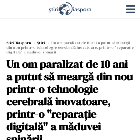
StiriDiaspora
›
Știri
›
Un om paralizat de 10 ani a putut să meargă
din nou printr-o tehnologie cerebrală inovatoare, printr-o "reparație
digitală" a măduvei spinării
Un om paralizat de 10 ani
a putut să meargă din nou
printr-o tehnologie
cerebrală inovatoare,
printr-o "reparație
digitală" a măduvei
spinării