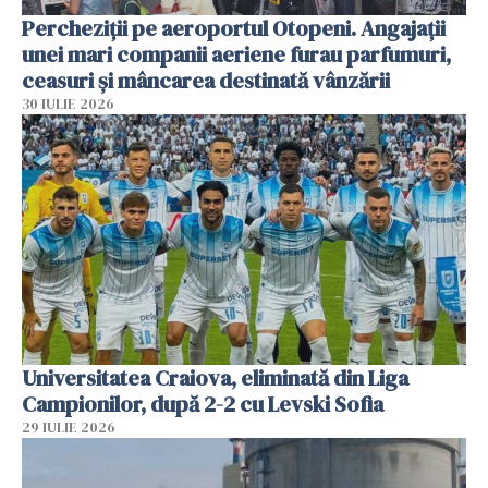
Percheziții pe aeroportul Otopeni. Angajații
unei mari companii aeriene furau parfumuri,
ceasuri și mâncarea destinată vânzării
30 IULIE 2026
Universitatea Craiova, eliminată din Liga
Campionilor, după 2-2 cu Levski Sofia
29 IULIE 2026