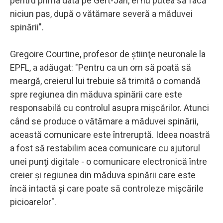
pentru prima dată pe Gert-Jan, el nu putea să facă
niciun pas, după o vătămare severă a măduvei
spinării".
Gregoire Courtine, profesor de ştiinţe neuronale la
EPFL, a adăugat: "Pentru ca un om să poată să
meargă, creierul lui trebuie să trimită o comandă
spre regiunea din măduva spinării care este
responsabilă cu controlul asupra mişcărilor. Atunci
când se produce o vătămare a măduvei spinării,
această comunicare este întreruptă. Ideea noastră
a fost să restabilim acea comunicare cu ajutorul
unei punţi digitale - o comunicare electronică între
creier şi regiunea din măduva spinării care este
încă intactă şi care poate să controleze mişcările
picioarelor".