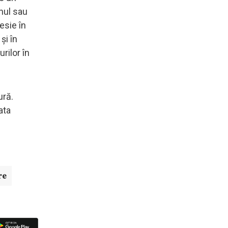
nul sau
esie în
și în
urilor în
ură.
ata
re