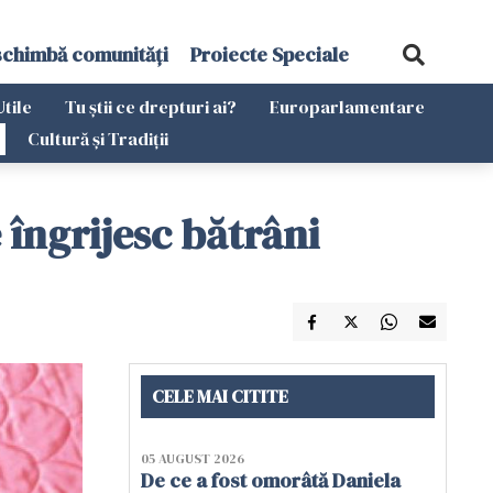
schimbă comunități
Proiecte Speciale
Utile
Tu știi ce drepturi ai?
Europarlamentare
Cultură și Tradiții
îngrijesc bătrâni
CELE MAI CITITE
05 AUGUST 2026
De ce a fost omorâtă Daniela