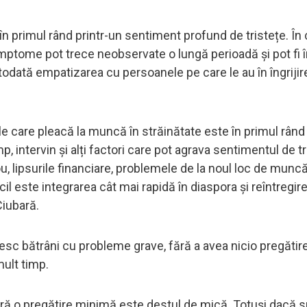
n primul rând printr-un sentiment profund de tristețe. În
ptome pot trece neobservate o lungă perioadă și pot fi î
dată empatizarea cu persoanele pe care le au în îngrijir
 care pleacă la muncă în străinătate este în primul rând
mp, intervin și alți factori care pot agrava sentimentul de tr
u, lipsurile financiare, problemele de la noul loc de muncă
cil este integrarea cât mai rapidă în diaspora și reîntregire
Ciubară.
jesc bătrâni cu probleme grave, fără a avea nicio pregătir
mult timp.
fără o pregătire minimă este destul de mică. Totuși dacă 