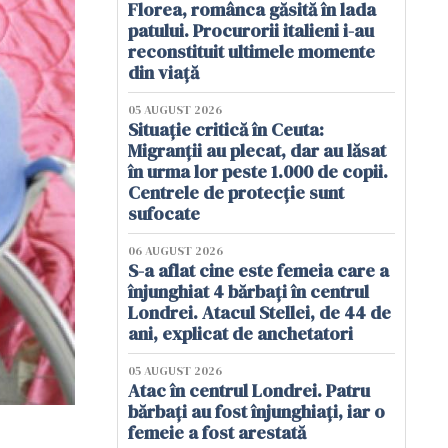
Florea, românca găsită în lada
patului. Procurorii italieni i-au
reconstituit ultimele momente
din viață
05 AUGUST 2026
Situație critică în Ceuta:
Migranții au plecat, dar au lăsat
în urma lor peste 1.000 de copii.
Centrele de protecție sunt
sufocate
06 AUGUST 2026
S-a aflat cine este femeia care a
înjunghiat 4 bărbați în centrul
Londrei. Atacul Stellei, de 44 de
ani, explicat de anchetatori
05 AUGUST 2026
Atac în centrul Londrei. Patru
bărbați au fost înjunghiați, iar o
femeie a fost arestată