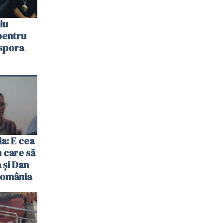
iu
pentru
aspora
ia: E cea
n care să
 și Dan
România