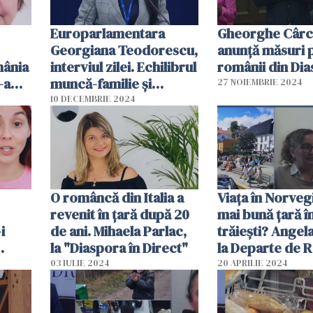
Europarlamentara
Gheorghe Cârc
Georgiana Teodorescu,
anunță măsuri 
mânia
interviul zilei. Echilibrul
românii din Di
-a
muncă-familie și
27 NOIEMBRIE 2024
te de
sprijinul părinților, pe
10 DECEMBRIE 2024
lista priorităților UE
O româncă din Italia a
Viața în Norveg
revenit în țară după 20
mai bună țară î
i
de ani. Mihaela Parlac,
trăiești? Angela
la "Diaspora în Direct"
la Departe de 
astră
03 IULIE 2024
20 APRILIE 2024