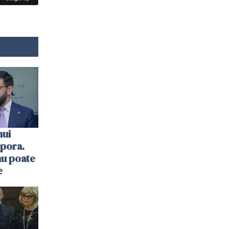
nui
spora.
nu poate
e