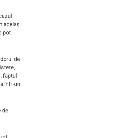
 cazul
n același
e pot
 dorul de
istețe,
, faptul
a într-un
e de
sunt