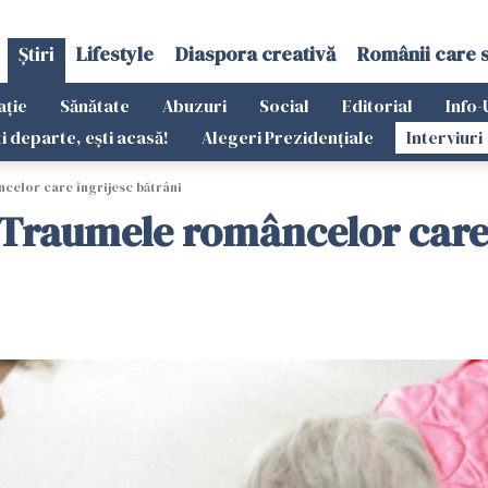
Știri
Lifestyle
Diaspora creativă
Românii care 
ație
Sănătate
Abuzuri
Social
Editorial
Info-
ti departe, ești acasă!
Alegeri Prezidențiale
Interviuri
celor care îngrijesc bătrâni
Traumele româncelor care 