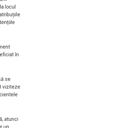
a locul
tribuțiile
tențiile
ament
ficiat în
să se
I viziteze
cientele
ă, atunci
te un