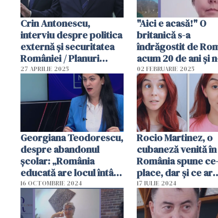
Crin Antonescu,
"Aici e acasă!" O
interviu despre politica
britanică s-a
externă și securitatea
îndrăgostit de Ro
României / Planuri
acum 20 de ani și n
pentru țara noastră -
mai plecat | Depar
27 APRILIE 2025
02 FEBRUARIE 2025
video
România
Georgiana Teodorescu,
Rocio Martinez, o
despre abandonul
cubaneză venită în
școlar: „România
România spune ce-
educată are locul întâi
place, dar și ce ar
în Europa la abandon
schimba la țara no
16 OCTOMBRIE 2024
17 IULIE 2024
școlar. Tinerii ăștia ce
fac? Pleacă peste