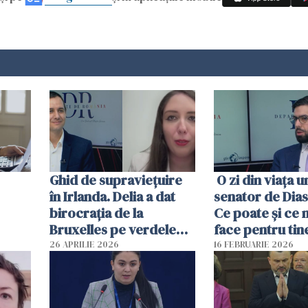
Ghid de supraviețuire
O zi din viața u
în Irlanda. Delia a dat
senator de Dia
birocrația de la
Ce poate și ce 
Bruxelles pe verdele
face pentru tin
din Dublin
26 APRILIE 2026
16 FEBRUARIE 2026