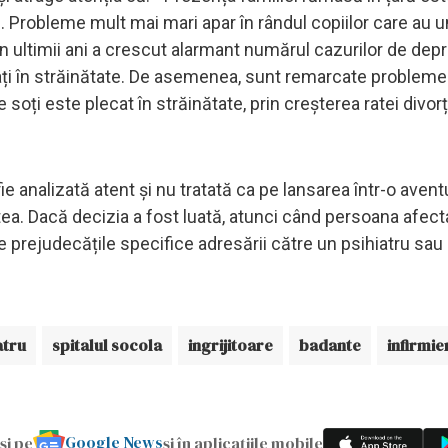
 Probleme mult mai mari apar în rândul copiilor care au u
 în ultimii ani a crescut alarmant numărul cazurilor de depr
cați în străinătate. De asemenea, sunt remarcate probleme 
e soți este plecat în străinătate, prin creșterea ratei divorț
fie analizată atent și nu tratată ca pe lansarea într-o avent
tatea. Dacă decizia a fost luată, atunci când persoana afect
 prejudecățile specifice adresării către un psihiatru sau
atru
spitalul socola
ingrijitoare
badante
infirmie
Google News
și pe
și în aplicațiile mobile