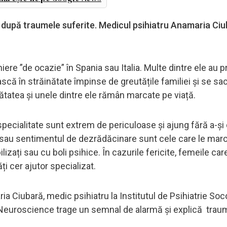
ă după traumele suferite. Medicul psihiatru Anamaria Ciu
re ”de ocazie” în Spania sau Italia. Multe dintre ele au pr
ă în străinătate împinse de greutățile familiei și se sac
ănătatea și unele dintre ele rămân marcate pe viață.
 specialitate sunt extrem de periculoase și ajung fără a-ș
pii sau sentimentul de dezrădăcinare sunt cele care le mar
bilizați sau cu boli psihice. În cazurile fericite, femeile car
i cer ajutor specializat.
ia Ciubară, medic psihiatru la Institutul de Psihiatrie Soc
d Neuroscience trage un semnal de alarmă și explică trau