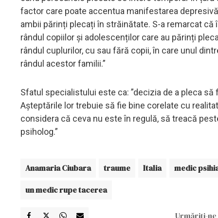
factor care poate accentua manifestarea depresivă.
ambii părinți plecați în străinătate. S-a remarcat că
rândul copiilor și adolescenților care au părinți ple
rândul cuplurilor, cu sau fără copii, în care unul dintr
rândul acestor familii.”
Sfatul specialistului este ca: ”decizia de a pleca să 
Așteptările lor trebuie să fie bine corelate cu reali
considera că ceva nu este în regulă, să treacă peste
psiholog.”
Anamaria Ciubara
traume
Italia
medic psihi
un medic rupe tacerea
Urmăriți-ne 