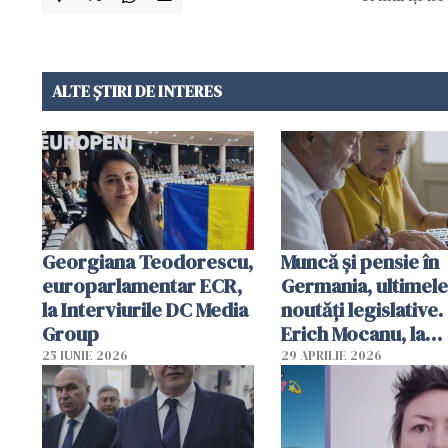
ALTE ȘTIRI DE INTERES
Georgiana Teodorescu,
Muncă și pensie în
europarlamentar ECR,
Germania, ultimele
la Interviurile DC Media
noutăți legislative.
Group
Erich Mocanu, la
Diaspora în direct
25 IUNIE 2026
29 APRILIE 2026