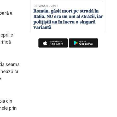
06 AUGUST 2026
Român, găsit mort pe stradă în
bară a
Italia. NU era un om al străzii, iar
polițiștii au în lucru o singură
variantă
opriile
rifică
i da seama
chează ci
e
ola din
mele prin