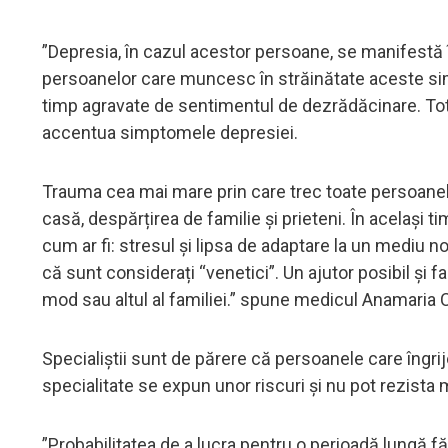
”Depresia, în cazul acestor persoane, se manifestă î
persoanelor care muncesc în străinătate aceste sim
timp agravate de sentimentul de dezrădăcinare. Toto
accentua simptomele depresiei.
Trauma cea mai mare prin care trec toate persoanele
casă, despărțirea de familie și prieteni. În același ti
cum ar fi: stresul și lipsa de adaptare la un mediu no
că sunt considerați “venetici”. Un ajutor posibil și fa
mod sau altul al familiei.” spune medicul Anamaria 
Specialiștii sunt de părere că persoanele care îngri
specialitate se expun unor riscuri și nu pot rezista 
”Probabilitatea de a lucra pentru o perioadă lungă 