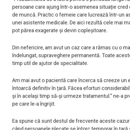
persoane care ajung într-o asemenea situație cred 
de muncă. Practic o femeie care lucrează într-un asem
unei asistente medicale. De aici rezultă cele mai mari 
pot părea exagerate și devin copleșitoare.
Din nefericire, am avut un caz care a rămas cu o ma
îndelungat, supraveghere permanentă. Toate acestea a
timp util de ajutor de specialitate.
Am mai avut o pacientă care încerca să creeze un ech
întoarcă definitiv în țară. Făcea eforturi considerabil
și în același timp să-și urmeze tratamentul.” ne-a 
pe care le-a îngrijit.
Ea spune că sunt destul de frecvente aceste cazuri și
când persoanele plecate se întorc temporar în țară ș