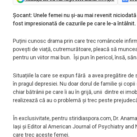
Șocant: Unele femei nu și-au mai revenit niciodat
fost impresionată de cazurile pe care le-a întâlnit.
Puțini cunosc drama prin care trec româncele infirmie
povești de viață, cutremurătoare, pleacă să munceasc
pentru un viitor mai bun. Își pun în pericol, însă, s
Situațiile la care se expun fără a avea pregătire de
în pragul depresiei. Nu doar dorul de familie și co
chiar bătrânii pe care îi au în grijă, unii dintre ei imo
realizează că au o problemă și trec peste prejudecăț
În exclusivitate, pentru stiridiaspora.com, Dr. Anamar
Iași și Editor al American Journal of Psychiatry an
care trec aceste femei.