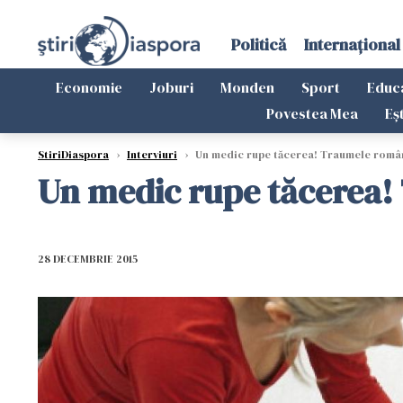
Politică
Internațional
Economie
Joburi
Monden
Sport
Educ
Povestea Mea
Eș
StiriDiaspora
›
Interviuri
›
Un medic rupe tăcerea! Traumele român
Un medic rupe tăcerea! 
28 DECEMBRIE 2015