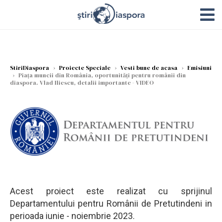
StiriDiaspora
›
Proiecte Speciale
›
Vesti bune de acasa
›
Emisiuni
›
Piața muncii din România, oportunități pentru românii din
diaspora. Vlad Iliescu, detalii importante - VIDEO
Acest proiect este realizat cu sprijinul
Departamentului pentru Românii de Pretutindeni in
perioada iunie - noiembrie 2023.