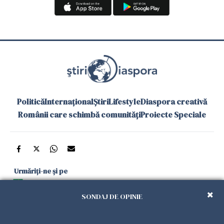
Politică
Internațional
Știri
Lifestyle
Diaspora creativă
Românii care schimbă comunități
Proiecte Speciale
Urmăriți-ne și pe
Google News
SONDAJ DE OPINIE
și în aplicațiile mobile