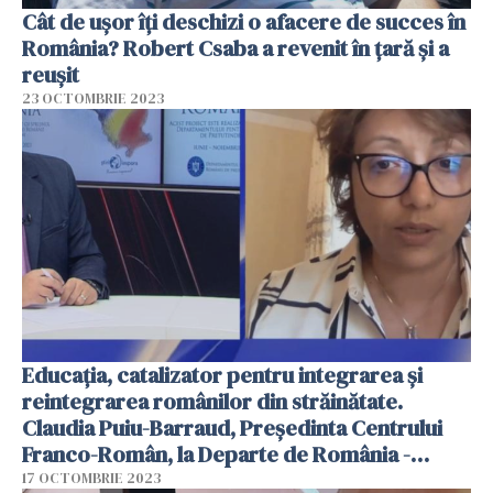
Cât de ușor îți deschizi o afacere de succes în
România? Robert Csaba a revenit în țară și a
reușit
23 OCTOMBRIE 2023
Educația, catalizator pentru integrarea și
reintegrarea românilor din străinătate.
Claudia Puiu-Barraud, Președinta Centrului
Franco-Român, la Departe de România -
VIDEO
17 OCTOMBRIE 2023