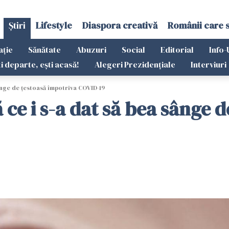
Știri
Lifestyle
Diaspora creativă
Românii care 
ație
Sănătate
Abuzuri
Social
Editorial
Info-
ti departe, ești acasă!
Alegeri Prezidențiale
Interviuri
ânge de ţestoasă împotriva COVID-19
ce i s-a dat să bea sânge 