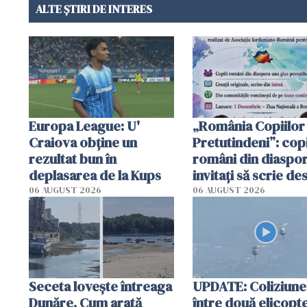
ALTE ȘTIRI DE INTERES
Europa League: U'
„România Copiilor
Craiova obține un
Pretutindeni”: copi
rezultat bun în
români din diaspor
deplasarea de la Kups
invitați să scrie de
România într-un v
06 AUGUST 2026
06 AUGUST 2026
special
Seceta lovește întreaga
UPDATE: Coliziune
Dunăre. Cum arată
între două elicopt