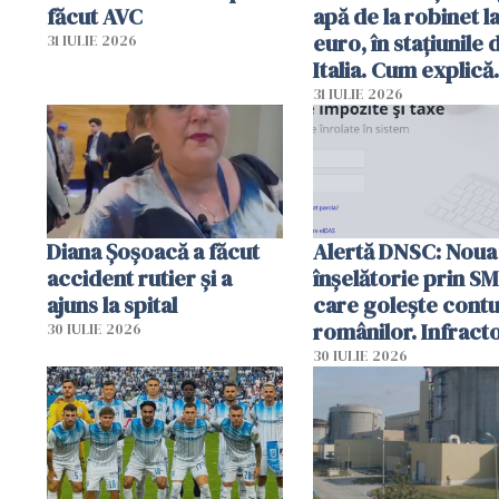
făcut AVC
apă de la robinet l
euro, în stațiunile 
31 IULIE 2026
Italia. Cum explică
autoritățile
31 IULIE 2026
Diana Șoșoacă a făcut
Alertă DNSC: Noua
accident rutier și a
înșelătorie prin S
ajuns la spital
care golește contu
românilor. Infracto
30 IULIE 2026
folosesc numele
30 IULIE 2026
Ghișeul.ro și al Poli
Române