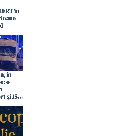
LERT în
vioane
ol
n, în
e: o
n
t și 15