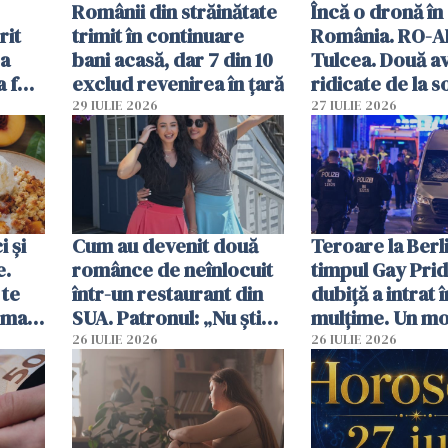
Românii din străinătate
Încă o dronă în
rit
trimit în continuare
România. RO-A
za
bani acasă, dar 7 din 10
Tulcea. Două a
a fost
exclud revenirea în țară
ridicate de la s
29 IULIE 2026
27 IULIE 2026
 și
Cum au devenit două
Teroare la Berli
e.
românce de neînlocuit
timpul Gay Prid
 te
într-un restaurant din
dubiță a intrat î
ima
SUA. Patronul: „Nu știu
mulțime. Un mor
ce o să mă fac fără voi”
răniți
26 IULIE 2026
26 IULIE 2026