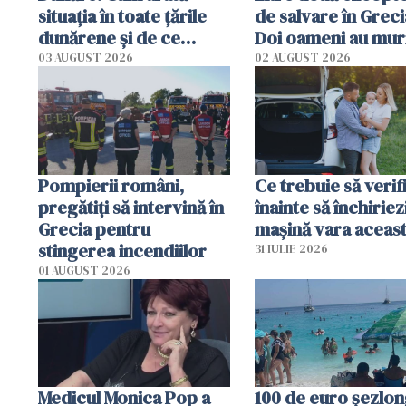
situația în toate țările
de salvare în Greci
dunărene și de ce
Doi oameni au mur
România resimte
03 AUGUST 2026
02 AUGUST 2026
efectele, deși a plouat
în iulie
Pompierii români,
Ce trebuie să verif
pregătiţi să intervină în
înainte să închiriez
Grecia pentru
mașină vara aceas
stingerea incendiilor
31 IULIE 2026
01 AUGUST 2026
Medicul Monica Pop a
100 de euro șezlong