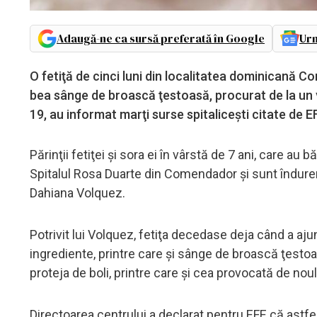
Adaugă-ne ca sursă preferată în Google
Urm
O fetiţă de cinci luni din localitatea dominicană Co
bea sânge de broască ţestoasă, procurat de la un vr
19, au informat marţi surse spitaliceşti citate de E
Părinţii fetiţei şi sora ei în vârstă de 7 ani, care au b
Spitalul Rosa Duarte din Comendador şi sunt îndurera
Dahiana Volquez.
Potrivit lui Volquez, fetiţa decedase deja când a ajun
ingrediente, printre care şi sânge de broască ţestoas
proteja de boli, printre care şi cea provocată de nou
Directoarea centrului a declarat pentru EFE că astfe