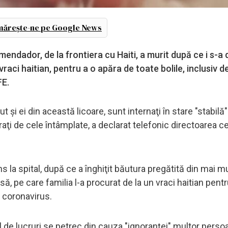
ărește-ne pe Google News
mendador, de la frontiera cu Haiti, a murit după ce i s-a 
aci haitian, pentru a o apăra de toate bolile, inclusiv 
FE.
ăut şi ei din această licoare, sunt internaţi în stare "stabilă"
ţi de cele întâmplate, a declarat telefonic directoarea ce
s la spital, după ce a înghiţit băutura pregătită din mai m
ă, pe care familia l-a procurat de la un vraci haitian pentr
l coronavirus.
l de lucruri se petrec din cauza "ignoranţei" multor perso