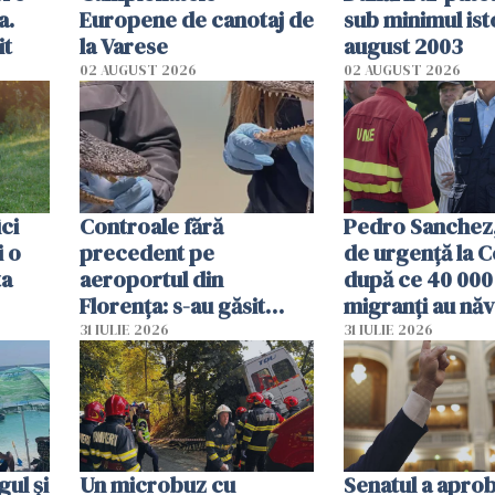
a.
Europene de canotaj de
sub minimul ist
it
la Varese
august 2003
02 AUGUST 2026
02 AUGUST 2026
ici
Controale fără
Pedro Sanchez, 
i o
precedent pe
de urgență la C
ta
aeroportul din
după ce 40 000
Florența: s-au găsit
migranți au năv
capete de aligator și o
teritoriul spani
31 IULIE 2026
31 IULIE 2026
sumă imensă de bani
mobiliza toate
resursele"
ul și
Un microbuz cu
Senatul a apro