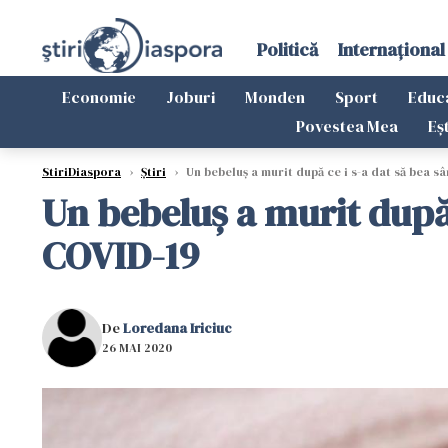
Politică
Internațional
Economie
Joburi
Monden
Sport
Educ
Povestea Mea
Eș
StiriDiaspora
›
Știri
›
Un bebeluş a murit după ce i s-a dat să bea s
Un bebeluş a murit după 
COVID-19
De
Loredana Iriciuc
26 MAI 2020