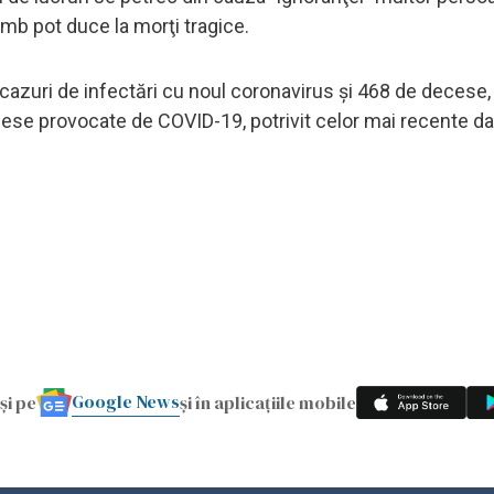
himb pot duce la morţi tragice.
cazuri de infectări cu noul coronavirus şi 468 de decese,
cese provocate de COVID-19, potrivit celor mai recente d
Google News
și pe
și în aplicațiile mobile