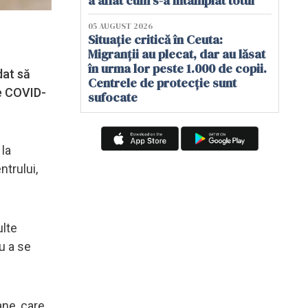
a aflat cum s-a întâmplat totul
05 AUGUST 2026
Situație critică în Ceuta:
Migranții au plecat, dar au lăsat
în urma lor peste 1.000 de copii.
dat să
Centrele de protecție sunt
de COVID-
sufocate
 la
ntrului,
ulte
u a se
ane, care