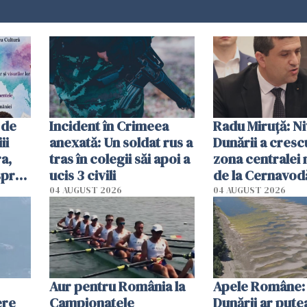
 de
Incident în Crimeea
Radu Miruţă: Ni
ii
anexată: Un soldat rus a
Dunării a crescu
a,
tras în colegii săi apoi a
zona centralei 
spre
ucis 3 civili
de la Cernavodă
olum
cm faţă de ziua
04 AUGUST 2026
04 AUGUST 2026
Aur pentru România la
Apele Române: 
ere
Campionatele
Dunării ar pute