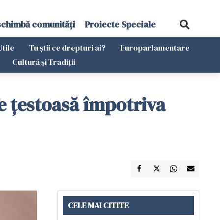
schimbă comunități
Proiecte Speciale
Utile
Tu știi ce drepturi ai?
Europarlamentare
Cultură și Tradiții
de ţestoasă împotriva
CELE MAI CITITE