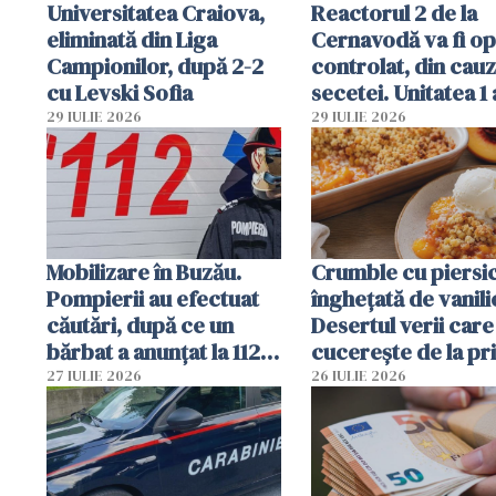
Universitatea Craiova,
Reactorul 2 de la
eliminată din Liga
Cernavodă va fi op
Campionilor, după 2-2
controlat, din cau
cu Levski Sofia
secetei. Unitatea 1 
deja oprită
29 IULIE 2026
29 IULIE 2026
Mobilizare în Buzău.
Crumble cu piersici
Pompierii au efectuat
înghețată de vanili
căutări, după ce un
Desertul verii care
bărbat a anunțat la 112
cucerește de la pr
că a văzut un obiect
lingură
27 IULIE 2026
26 IULIE 2026
luminos