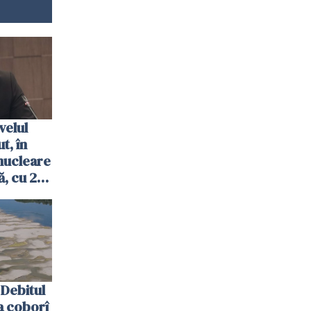
velul
t, în
nucleare
, cu 2
 trecută
Debitul
a coborî