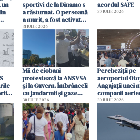
a un
sportivi de la Dinamo s-
acordul SAFE
din
a răsturnat. O persoană
30 IULIE 2026
a murit, a fost activat
planul roșu de
31 IULIE 2026
intervenție
Mii de ciobani
Percheziții pe
MS
protestează la ANSVSA
aeroportul Oto
rile
și la Guvern. Îmbrânceli
Angajații unei 
rii
cu jandarmii și gaze
companii aerie
lacrimogene
parfumuri, ceas
30 IULIE 2026
30 IULIE 2026
ției
mâncarea desti
vânzării