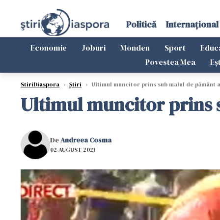
Politică
Internațional
Economie
Joburi
Monden
Sport
Educ
Povestea Mea
Eș
StiriDiaspora
›
Știri
›
Ultimul muncitor prins sub malul de pământ a
Ultimul muncitor prins 
De
Andreea Cosma
02 AUGUST 2021