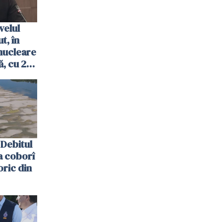
velul
t, în
nucleare
, cu 2
 trecută
Debitul
a coborî
oric din