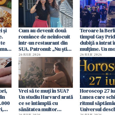
 și
Cum au devenit două
Teroare la Berli
e.
românce de neînlocuit
timpul Gay Prid
 te
într-un restaurant din
dubiță a intrat î
ima
SUA. Patronul: „Nu știu
mulțime. Un mor
ce o să mă fac fără voi”
răniți
26 IULIE 2026
26 IULIE 2026
ori,
Vrei să te muți în SUA?
Horoscop 27 iul
din
Un studiu Harvard arată
Lunea care sc
0.000
ce se întâmplă cu
ritmul săptămân
i,
sănătatea multor
Universul desch
26 IULIE 2026
26 IULIE 2026