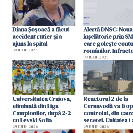
Diana Șoșoacă a făcut
Alertă DNSC: Noua
accident rutier și a
înșelătorie prin S
ajuns la spital
care golește contu
românilor. Infracto
30 IULIE 2026
folosesc numele
30 IULIE 2026
Ghișeul.ro și al Poli
Române
Universitatea Craiova,
Reactorul 2 de la
eliminată din Liga
Cernavodă va fi op
Campionilor, după 2-2
controlat, din cau
cu Levski Sofia
secetei. Unitatea 1 
deja oprită
29 IULIE 2026
29 IULIE 2026