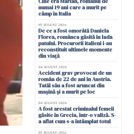
Cine era Marian, românul de
numai 19 ani care a murit pe
câmp în Italia
05 AUGUST 2026
De ce a fost omorâtă Daniela
Florea, românca găsită în lada
patului. Procurorii italieni i-au
reconstituit ultimele momente
din viață
04 AUGUST 2026
Accident grav provocat de un
român de 22 de ani în Austria.
Tatăl său a fost aruncat din
mașină și a murit pe loc
04 AUGUST 2026
A fost arestat criminalul femeii
găsite în Grecia, într-o valiză. S-
a aflat cum s-a întâmplat totul
05 AUGUST 2026