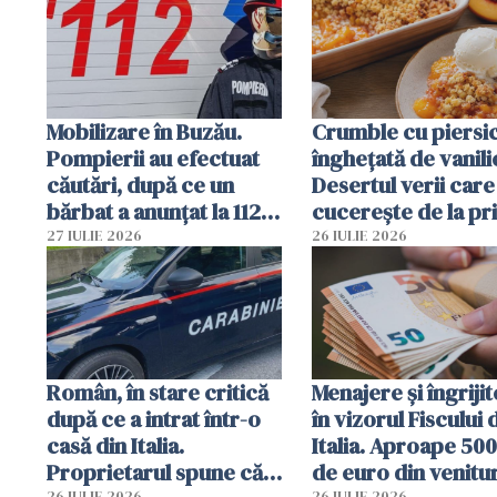
Mobilizare în Buzău.
Crumble cu piersici
Pompierii au efectuat
înghețată de vanili
căutări, după ce un
Desertul verii care
bărbat a anunțat la 112
cucerește de la pr
că a văzut un obiect
lingură
27 IULIE 2026
26 IULIE 2026
luminos
Român, în stare critică
Menajere și îngrijit
după ce a intrat într-o
în vizorul Fiscului 
casă din Italia.
Italia. Aproape 50
Proprietarul spune că
de euro din venitur
26 IULIE 2026
26 IULIE 2026