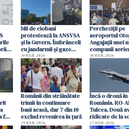
Mii de ciobani
Percheziții pe
MS
protestează la ANSVSA
aeroportul Oto
rile
și la Guvern. Îmbrânceli
Angajații unei 
rii
cu jandarmii și gaze
companii aerie
lacrimogene
parfumuri, ceas
30 IULIE 2026
30 IULIE 2026
ției
mâncarea desti
vânzării
Românii din străinătate
Încă o dronă în
rit
trimit în continuare
România. RO-A
za
bani acasă, dar 7 din 10
Tulcea. Două a
a fost
exclud revenirea în țară
ridicate de la s
29 IULIE 2026
27 IULIE 2026