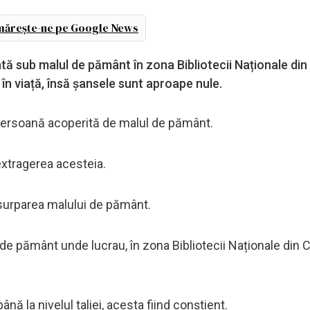
ărește-ne pe Google News
tă sub malul de pământ în zona Bibliotecii Naționale din 
în viață, însă șansele sunt aproape nule.
ma persoană acoperită de malul de pământ.
 extragerea acesteia.
 surparea malului de pământ.
de pământ unde lucrau, în zona Bibliotecii Naționale din C
ă la nivelul taliei, acesta fiind conștient.