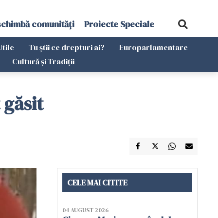
schimbă comunități
Proiecte Speciale
Utile
Tu știi ce drepturi ai?
Europarlamentare
Cultură și Tradiții
 găsit
CELE MAI CITITE
04 AUGUST 2026