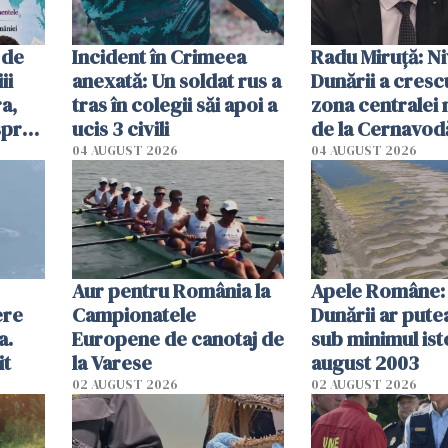
 de
Incident în Crimeea
Radu Miruţă: Ni
ii
anexată: Un soldat rus a
Dunării a crescu
a,
tras în colegii săi apoi a
zona centralei 
spre
ucis 3 civili
de la Cernavodă
olum
cm faţă de ziua
04 AUGUST 2026
04 AUGUST 2026
Aur pentru România la
Apele Române: 
ere
Campionatele
Dunării ar pute
a.
Europene de canotaj de
sub minimul ist
it
la Varese
august 2003
02 AUGUST 2026
02 AUGUST 2026