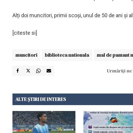
Alți doi muncitori, primii scoși, unul de 50 de ani și a
[citeste si]
muncitori
biblioteca nationala
mal de pamant 
Urmăriți-ne 
ALTE ȘTIRI DE INTERES