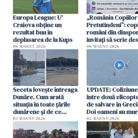
Europa League: U'
„România Copiilor
Craiova obține un
Pretutindeni”: copi
rezultat bun în
români din diaspor
deplasarea de la Kups
invitați să scrie de
România într-un v
06 AUGUST 2026
06 AUGUST 2026
special
Seceta lovește întreaga
UPDATE: Coliziune
Dunăre. Cum arată
între două elicopt
situația în toate țările
de salvare în Greci
dunărene și de ce
Doi oameni au mur
România resimte
03 AUGUST 2026
02 AUGUST 2026
efectele, deși a plouat
în iulie