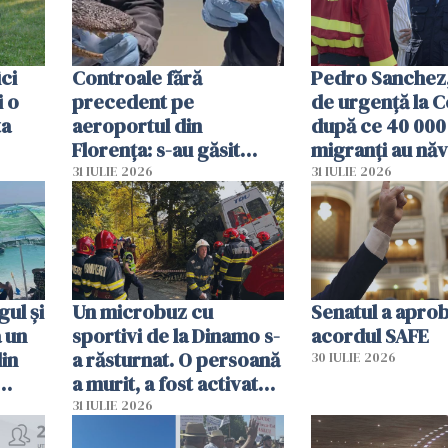
ici
Controale fără
Pedro Sanchez, 
i o
precedent pe
de urgență la C
ta
aeroportul din
după ce 40 000
Florența: s-au găsit
migranți au năv
capete de aligator și o
teritoriul spani
31 IULIE 2026
31 IULIE 2026
sumă imensă de bani
mobiliza toate
resursele"
ul și
Un microbuz cu
Senatul a apro
a un
sportivi de la Dinamo s-
acordul SAFE
din
a răsturnat. O persoană
30 IULIE 2026
a murit, a fost activat
planul roșu de
31 IULIE 2026
intervenție