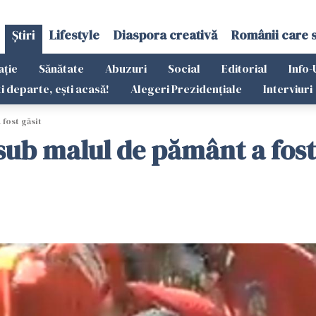
Știri
Lifestyle
Diaspora creativă
Românii care 
ație
Sănătate
Abuzuri
Social
Editorial
Info-
ti departe, ești acasă!
Alegeri Prezidențiale
Interviuri
 fost găsit
sub malul de pământ a fost