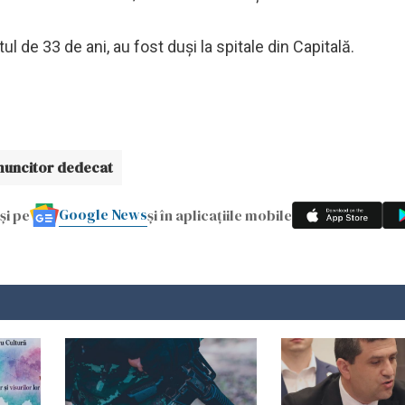
ltul de 33 de ani, au fost duși la spitale din Capitală.
muncitor dedecat
Google News
și pe
și în aplicațiile mobile