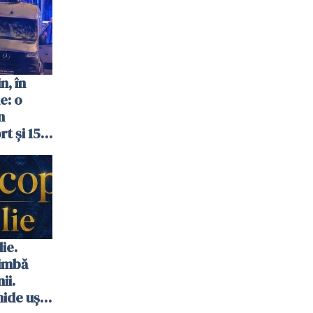
n, în
e: o
n
t și 15
ie.
himbă
ii.
ide uși