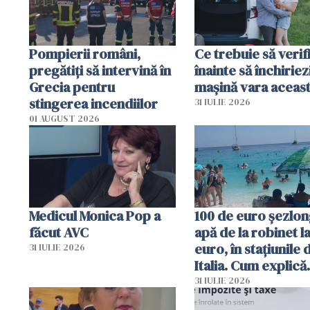
Pompierii români,
Ce trebuie să verif
pregătiţi să intervină în
înainte să închiriez
Grecia pentru
mașină vara aceas
stingerea incendiilor
31 IULIE 2026
01 AUGUST 2026
Medicul Monica Pop a
100 de euro șezlong
făcut AVC
apă de la robinet l
euro, în stațiunile 
31 IULIE 2026
Italia. Cum explică
autoritățile
31 IULIE 2026