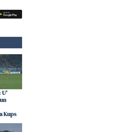
 U'
 un
la Kups