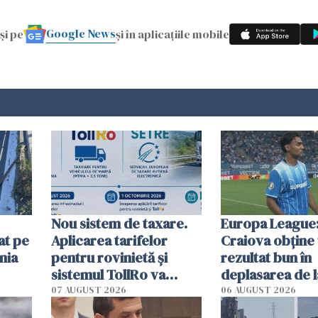
Google News
și pe
și în aplicațiile mobile
Nou sistem de taxare.
Europa League:
at pe
Aplicarea tarifelor
Craiova obține
nia
pentru rovinietă şi
rezultat bun în
sistemul TollRo va
deplasarea de 
începe la 1 octombrie
07 AUGUST 2026
06 AUGUST 2026
ă