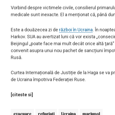
Vorbind despre victimele civile, consilierul primarulu
medicale sunt inexacte. El a menționat că, până dum
Este a douăzecea zi de
război în Ucraina
. În noapte
Harkov. SUA au avertizat luni că vor exista „conseci
Beijingul „poate face mai mult decât orice altă ţară”
convenit asupra unui nou pachet de sancțiuni împotri
Rusă.
Curtea Internațională de Justiție de la Haga se va p
de Ucraina împotriva Federației Ruse.
[citeste si]
evacuare
refugiati
Ucraina
mariupol