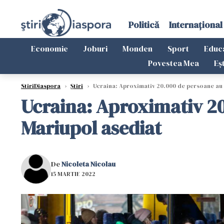
Politică
Internațional
Economie
Joburi
Monden
Sport
Educ
Povestea Mea
Eș
StiriDiaspora
›
Știri
›
Ucraina: Aproximativ 20.000 de persoane au 
Ucraina: Aproximativ 20
Mariupol asediat
De
Nicoleta Nicolau
15 MARTIE 2022