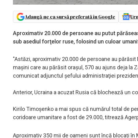
Adaugă-ne ca sursă preferată în Google
Urm
Aproximativ 20.000 de persoane au putut părăseasc
sub asediul forţelor ruse, folosind un culoar umani
"Astăzi, aproximativ 20.000 de persoane au părăsit 
maşini care au părăsit oraşul, 570 au ajuns deja la Z
comunicat adjunctul şefului administraţiei preziden
Anterior, Ucraina a acuzat Rusia că blochează un con
Kirilo Timoşenko a mai spus că numărul total de pe
coridoare umanitare a fost de 29.000, titrează Ager
Aproximativ 350 mii de oameni sunt încă blocați în M