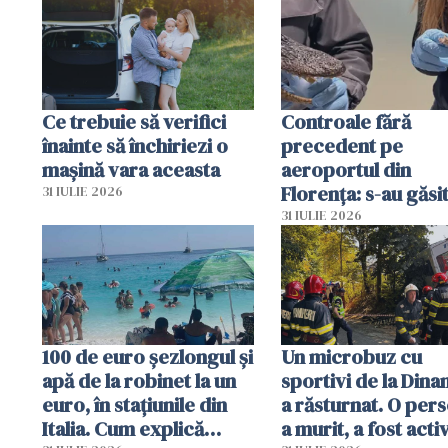
Ce trebuie să verifici
Controale fără
înainte să închiriezi o
precedent pe
mașină vara aceasta
aeroportul din
Florența: s-au găsi
31 IULIE 2026
capete de aligator 
31 IULIE 2026
sumă imensă de ba
100 de euro șezlongul și
Un microbuz cu
apă de la robinet la un
sportivi de la Dina
euro, în stațiunile din
a răsturnat. O per
Italia. Cum explică
a murit, a fost acti