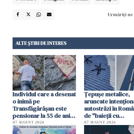
Urmăriți-ne 
ALTE ȘTIRI DE INTERES
Individul care a desenat
Țepușe metalice,
o inimă pe
aruncate intențion
Transfăgărășan este
autostrăzi în Româ
pensionar la 55 de ani.
de "baieții cu
Poliția l-a identificat
platforme": "Mi-au
07 AUGUST 2026
07 AUGUST 2026
cerut 1200 lei să m