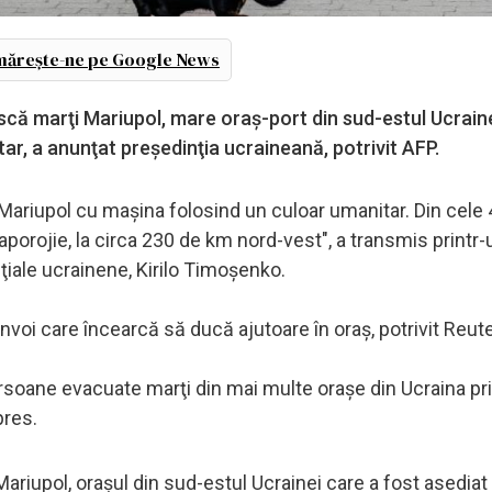
ărește-ne pe Google News
ă marţi Mariupol, mare oraş-port din sud-estul Ucraine
tar, a anunţat preşedinţia ucraineană, potrivit AFP.
Mariupol cu maşina folosind un culoar umanitar. Din cele
aporojie, la circa 230 de km nord-vest", a transmis printr-
ţiale ucrainene, Kirilo Timoşenko.
voi care încearcă să ducă ajutoare în oraş, potrivit Reute
rsoane evacuate marţi din mai multe oraşe din Ucraina pr
pres.
ariupol, orașul din sud-estul Ucrainei care a fost asediat