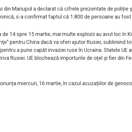
i din Mariupol a declarat că cifrele prezentate de poliție și
inică, s-a confirmat faptul că 1.800 de persoane au fost
a de 14 spre 15 martie, mai multe explozii au avut loc în Ki
nţe” pentru China dacă va oferi ajutor Rusiei, subliniind t
 pentru a pune capăt invaziei ruse în Ucraina. Statele UE 
va Rusiei. UE blochează importurile de oțel și fier din Fe
ronunța miercuri, 16 martie, în cazul acuzațiilor de genoc