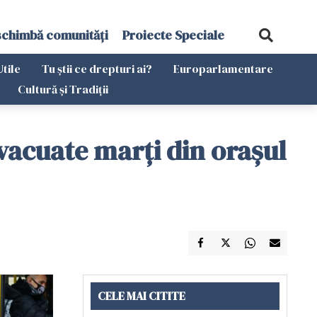
schimbă comunități
Proiecte Speciale
Utile
Tu știi ce drepturi ai?
Europarlamentare
Cultură și Tradiții
vacuate marţi din oraşul
CELE MAI CITITE