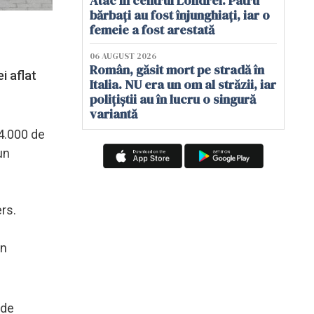
Atac în centrul Londrei. Patru
bărbați au fost înjunghiați, iar o
femeie a fost arestată
06 AUGUST 2026
Român, găsit mort pe stradă în
i aflat
Italia. NU era un om al străzii, iar
polițiștii au în lucru o singură
variantă
 4.000 de
un
rs.
in
 de