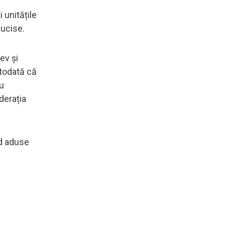
 unitățile
 ucise.
ev și
otodată că
au
derația
id aduse