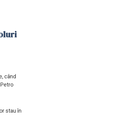
oluri
e, când
 Petro
or stau în