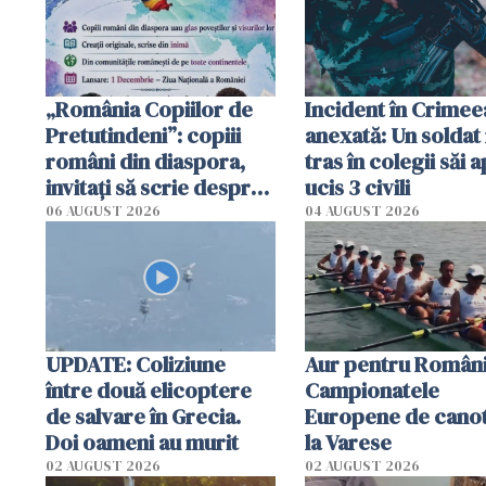
tracteze"
„România Copiilor de
Incident în Crimee
Pretutindeni”: copiii
anexată: Un soldat 
români din diaspora,
tras în colegii săi a
invitați să scrie despre
ucis 3 civili
România într-un volum
06 AUGUST 2026
04 AUGUST 2026
special
UPDATE: Coliziune
Aur pentru Români
între două elicoptere
Campionatele
de salvare în Grecia.
Europene de canot
Doi oameni au murit
la Varese
02 AUGUST 2026
02 AUGUST 2026