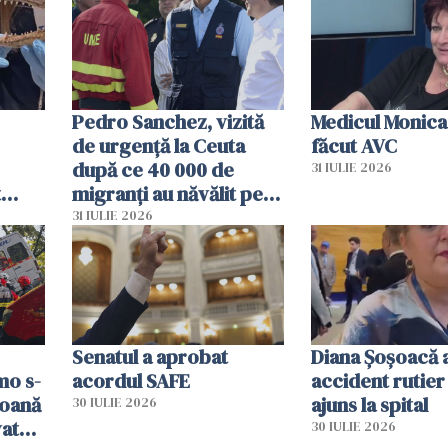
Pedro Sanchez, vizită
Medicul Monica
de urgență la Ceuta
făcut AVC
după ce 40 000 de
31 IULIE 2026
t
migranți au năvălit pe
și o
teritoriul spaniol: „Vom
31 IULIE 2026
ni
mobiliza toate
resursele"
Senatul a aprobat
Diana Șoșoacă a
mo s-
acordul SAFE
accident rutier 
soană
ajuns la spital
30 IULIE 2026
vat
30 IULIE 2026