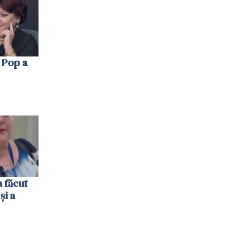
 Pop a
 făcut
și a