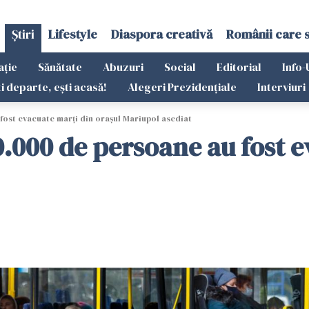
Știri
Lifestyle
Diaspora creativă
Românii care 
ație
Sănătate
Abuzuri
Social
Editorial
Info-
ti departe, ești acasă!
Alegeri Prezidențiale
Interviuri
fost evacuate marţi din oraşul Mariupol asediat
.000 de persoane au fost e