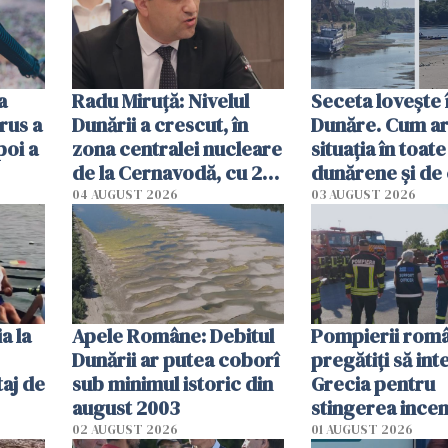
a
Radu Miruţă: Nivelul
Seceta lovește 
rus a
Dunării a crescut, în
Dunăre. Cum ar
poi a
zona centralei nucleare
situația în toate
de la Cernavodă, cu 2
dunărene și de
cm faţă de ziua trecută
România resim
04 AUGUST 2026
03 AUGUST 2026
efectele, deși a
în iulie
a la
Apele Române: Debitul
Pompierii româ
Dunării ar putea coborî
pregătiţi să int
aj de
sub minimul istoric din
Grecia pentru
august 2003
stingerea incen
02 AUGUST 2026
01 AUGUST 2026