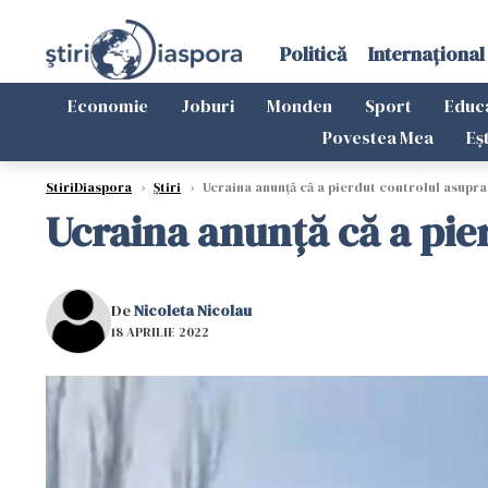
Politică
Internațional
Economie
Joburi
Monden
Sport
Educ
Povestea Mea
Eș
StiriDiaspora
›
Știri
›
Ucraina anunță că a pierdut controlul asupr
Ucraina anunță că a pie
De
Nicoleta Nicolau
18 APRILIE 2022