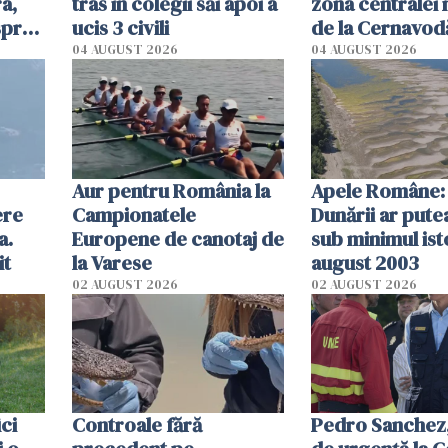
a,
tras în colegii săi apoi a
zona centralei 
spre
ucis 3 civili
de la Cernavodă
olum
cm faţă de ziua
04 AUGUST 2026
04 AUGUST 2026
Aur pentru România la
Apele Române: 
ere
Campionatele
Dunării ar pute
a.
Europene de canotaj de
sub minimul ist
it
la Varese
august 2003
02 AUGUST 2026
02 AUGUST 2026
ici
Controale fără
Pedro Sanchez, 