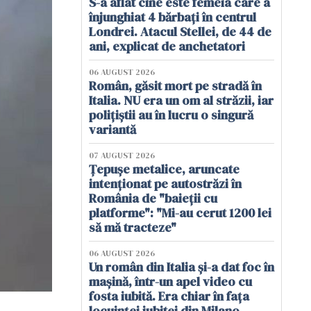
S-a aflat cine este femeia care a
înjunghiat 4 bărbați în centrul
Londrei. Atacul Stellei, de 44 de
ani, explicat de anchetatori
06 AUGUST 2026
Român, găsit mort pe stradă în
Italia. NU era un om al străzii, iar
polițiștii au în lucru o singură
variantă
07 AUGUST 2026
Țepușe metalice, aruncate
intenționat pe autostrăzi în
România de "baieții cu
platforme": "Mi-au cerut 1200 lei
să mă tracteze"
06 AUGUST 2026
Un român din Italia și-a dat foc în
mașină, într-un apel video cu
fosta iubită. Era chiar în fața
locuinței iubitei din Milano