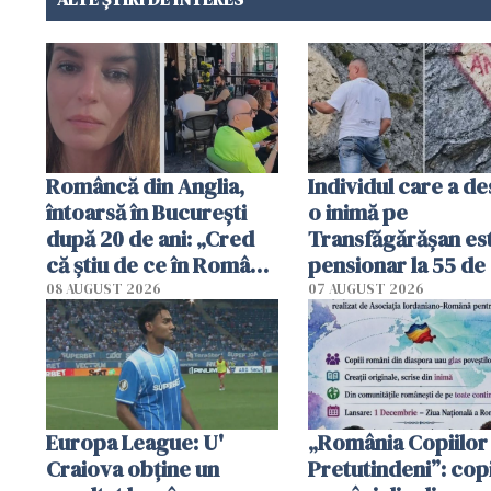
Româncă din Anglia,
Individul care a d
întoarsă în București
o inimă pe
după 20 de ani: „Cred
Transfăgărășan es
că știu de ce în România
pensionar la 55 de 
se trăiește mai bine ca
Poliția l-a identific
08 AUGUST 2026
07 AUGUST 2026
în Anglia. E schimbat"
Europa League: U'
„România Copiilor
Craiova obține un
Pretutindeni”: copi