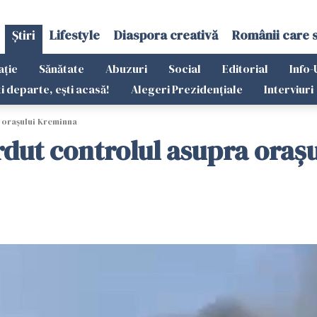
Știri
Lifestyle
Diaspora creativă
Românii care 
ație
Sănătate
Abuzuri
Social
Editorial
Info-
ti departe, ești acasă!
Alegeri Prezidențiale
Interviuri
a orașului Kreminna
rdut controlul asupra oraș