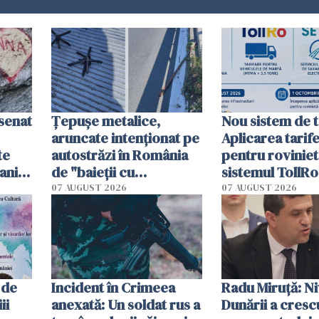
esenat
Țepușe metalice,
Nou sistem de t
aruncate intenționat pe
Aplicarea tarif
te
autostrăzi în România
pentru roviniet
ani.
de "baieții cu
sistemul TollRo
at
platforme": "Mi-au
începe la 1 oct
07 AUGUST 2026
07 AUGUST 2026
cerut 1200 lei să mă
tracteze"
 de
Incident în Crimeea
Radu Miruţă: Ni
ii
anexată: Un soldat rus a
Dunării a crescu