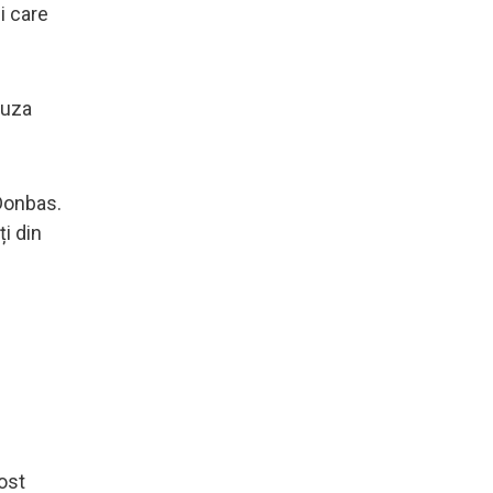
i care
auza
 Donbas.
ți din
fost