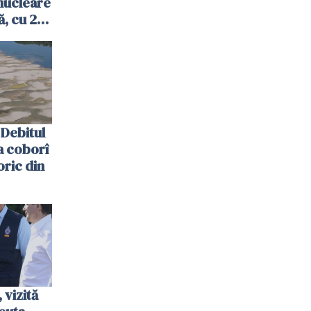
nucleare
, cu 2
 trecută
Debitul
a coborî
oric din
vizită