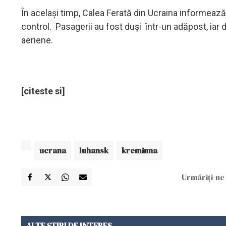
În același timp, Calea Ferată din Ucraina informează 
control. Pasagerii au fost duși într-un adăpost, iar 
aeriene.
[citeste si]
ucrana
luhansk
kreminna
Urmăriți-ne 
ALTE ȘTIRI DE INTERES