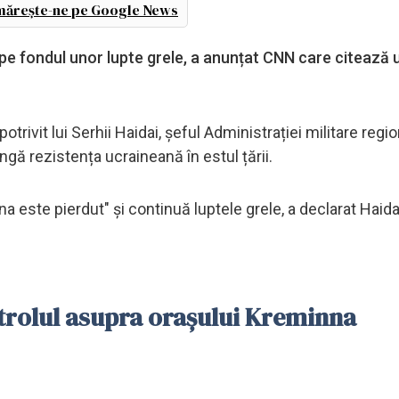
ărește-ne pe Google News
pe fondul unor lupte grele, a anunțat CNN care citează u
trivit lui Serhii Haidai, șeful Administrației militare regi
ngă rezistența ucraineană în estul țării.
 este pierdut" și continuă luptele grele, a declarat Haida
trolul asupra orașului Kreminna