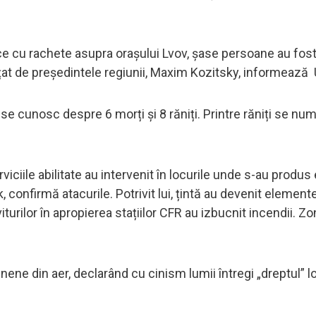
mice cu rachete asupra orașului Lvov, șase persoane au fost
unțat de președintele regiunii, Maxim Kozitsky, informează
 se cunosc despre 6 morți și 8 răniți. Printre răniți se nu
iciile abilitate au intervenit în locurile unde s-au produs 
, confirmă atacurile. Potrivit lui, țintă au devenit element
oviturilor în apropierea stațiilor CFR au izbucnit incendii. Z
ene din aer, declarând cu cinism lumii întregi „dreptul” lo