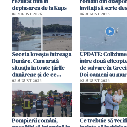
rezultat bun în
români din diaspor
deplasarea de la Kups
invitați să scrie de
România într-un v
06 AUGUST 2026
06 AUGUST 2026
special
Seceta lovește întreaga
UPDATE: Coliziune
Dunăre. Cum arată
între două elicopt
situația în toate țările
de salvare în Greci
dunărene și de ce
Doi oameni au mur
România resimte
03 AUGUST 2026
02 AUGUST 2026
efectele, deși a plouat
în iulie
Pompierii români,
Ce trebuie să verif