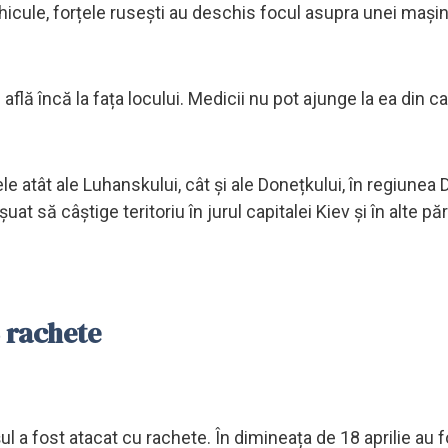
ehicule, forțele rusești au deschis focul asupra unei mașin
flă încă la fața locului. Medicii nu pot ajunge la ea din c
e atât ale Luhanskului, cât și ale Donețkului, în regiunea
 să câștige teritoriu în jurul capitalei Kiev și în alte păr
5 rachete
l a fost atacat cu rachete. În dimineața de 18 aprilie au 