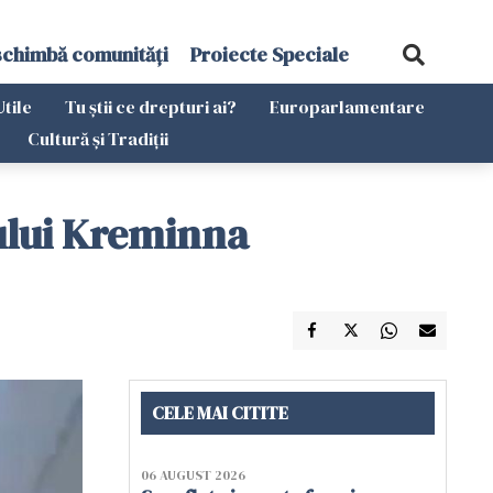
schimbă comunități
Proiecte Speciale
Utile
Tu știi ce drepturi ai?
Europarlamentare
Cultură și Tradiții
ului Kreminna
CELE MAI CITITE
06 AUGUST 2026