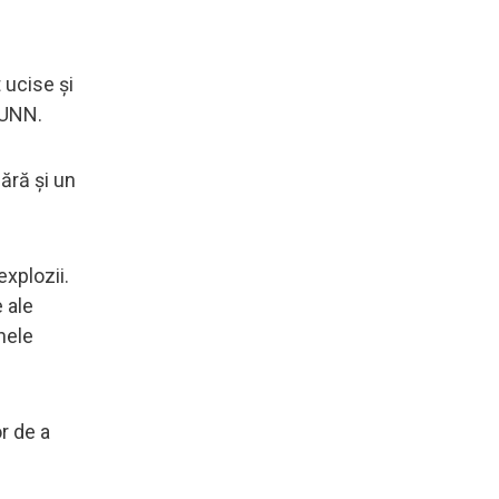
 ucise și
 UNN.
mără și un
explozii.
e ale
onele
r de a