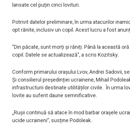
lansate cel puțin cinci lovituri.
Potrivit datelor preliminare, în urma atacurilor ina
opt rănite, inclusiv un copil. Acest lucru a fost an
"Din păcate, sunt morți și răniți. Până la această oră
copil. Datele se actualizează", a scris Kozitsky.
Conform primarului orașului Lvov, Andrei Sadovii, serv
Și consilierul președinției ucrainene, Mihail Podoleak
infrastructurii destinate utilităților civile. În urma l
lovite au suferit daune semnificative.
„Rușii continuă să atace în mod barbar orașele ucrain
ucide ucraineni”, susține Podoleak.