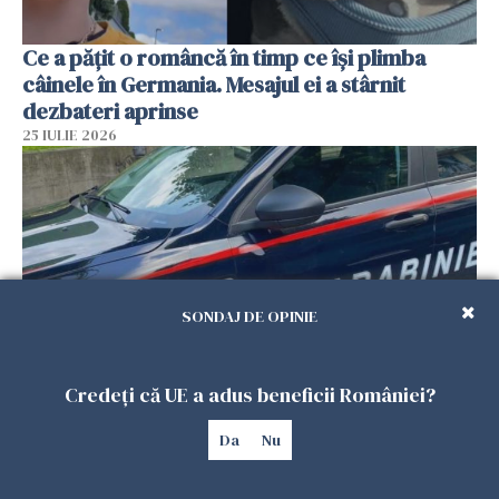
Ce a pățit o româncă în timp ce își plimba
câinele în Germania. Mesajul ei a stârnit
dezbateri aprinse
25 IULIE 2026
SONDAJ DE OPINIE
Credeți că UE a adus beneficii României?
Româncă din Italia, acuzată că și-a lăsat copiii
singuri în casă pentru a merge la mall. Vecinii
Da
Nu
au dat alarma
25 IULIE 2026