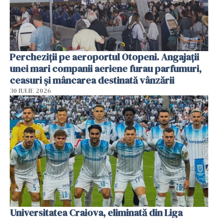
Percheziții pe aeroportul Otopeni. Angajații
unei mari companii aeriene furau parfumuri,
ceasuri și mâncarea destinată vânzării
30 IULIE 2026
Universitatea Craiova, eliminată din Liga