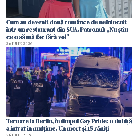
Cum au devenit două românce de neînlocuit
într-un restaurant din SUA. Patronul: „Nu știu
ce o să mă fac fără voi”
26 IULIE 2026
Teroare la Berlin, în timpul Gay Pride: o dubiță
a intrat în mulțime. Un mort și 15 răniți
26 IULIE 2026