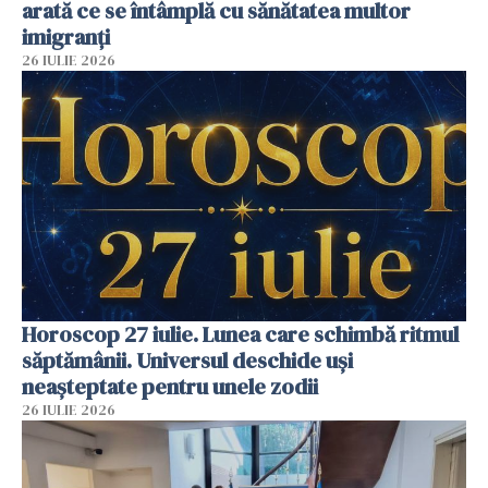
arată ce se întâmplă cu sănătatea multor
imigranți
26 IULIE 2026
Horoscop 27 iulie. Lunea care schimbă ritmul
săptămânii. Universul deschide uși
neașteptate pentru unele zodii
26 IULIE 2026