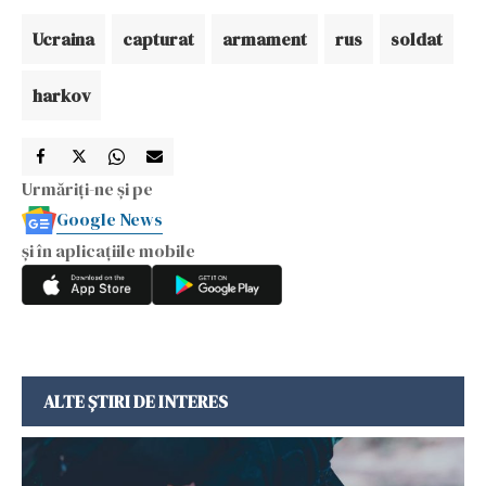
Ucraina
capturat
armament
rus
soldat
harkov
Urmăriți-ne și pe
Google News
și în aplicațiile mobile
ALTE ȘTIRI DE INTERES