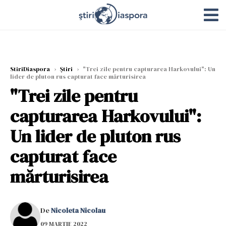
StiriDiaspora
›
Știri
›
"Trei zile pentru capturarea Harkovului": Un
lider de pluton rus capturat face mărturisirea
"Trei zile pentru
capturarea Harkovului":
Un lider de pluton rus
capturat face
mărturisirea
De
Nicoleta Nicolau
09 MARTIE 2022