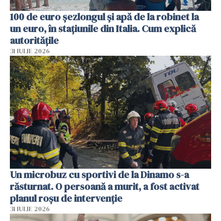
100 de euro șezlongul și apă de la robinet la
un euro, în stațiunile din Italia. Cum explică
autoritățile
31 IULIE 2026
Un microbuz cu sportivi de la Dinamo s-a
răsturnat. O persoană a murit, a fost activat
planul roșu de intervenție
31 IULIE 2026