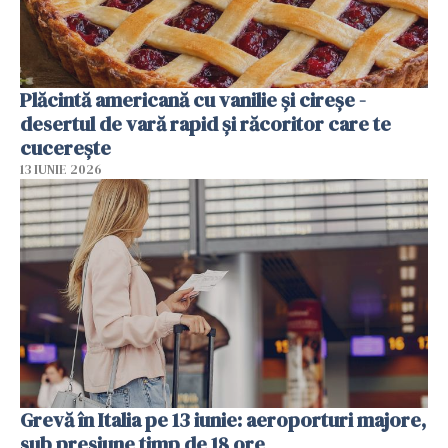
Plăcintă americană cu vanilie și cireșe -
desertul de vară rapid și răcoritor care te
cucerește
13 IUNIE 2026
Grevă în Italia pe 13 iunie: aeroporturi majore,
sub presiune timp de 18 ore