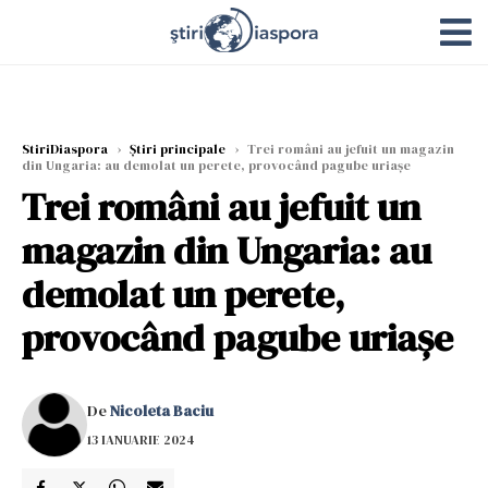
StiriDiaspora
›
Știri principale
›
Trei români au jefuit un magazin
din Ungaria: au demolat un perete, provocând pagube uriașe
Trei români au jefuit un
magazin din Ungaria: au
demolat un perete,
provocând pagube uriașe
De
Nicoleta Baciu
13 IANUARIE 2024