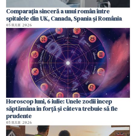
Comparația sinceră a unui român între
spitalele din UK, Canada, Spania și România
05 IULIE 2026
Horoscop luni, 6 iulie: Unele zodii încep
săptămâna în forță și câteva trebuie să fie
prudente
05 IULIE 2026