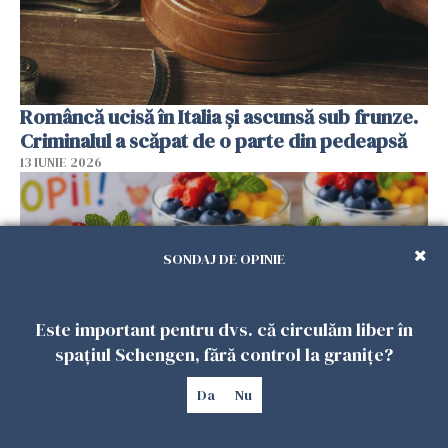
Româncă ucisă în Italia și ascunsă sub frunze.
Criminalul a scăpat de o parte din pedeapsă
13 IUNIE 2026
SONDAJ DE OPINIE
Este important pentru dvs. că circulăm liber în
spațiul Schengen, fără control la granițe?
Da
Nu
Desertul care va cuceri copiii de 1 Iunie.
Rețeta pe care o poți pregăti acasă în mai