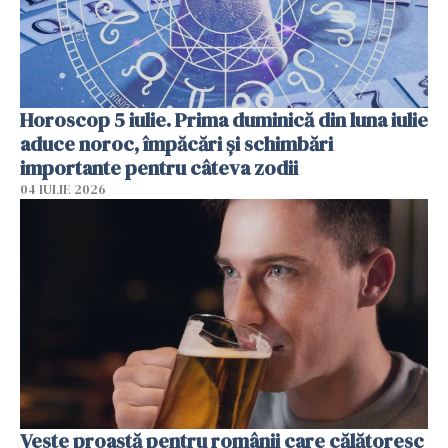
Horoscop 5 iulie. Prima duminică din luna iulie
aduce noroc, împăcări și schimbări
importante pentru câteva zodii
04 IULIE 2026
Veste proastă pentru românii care călătoresc