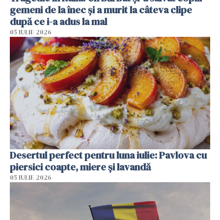
gemeni de la înec și a murit la câteva clipe
după ce i-a adus la mal
05 IULIE 2026
Desertul perfect pentru luna iulie: Pavlova cu
piersici coapte, miere și lavandă
05 IULIE 2026