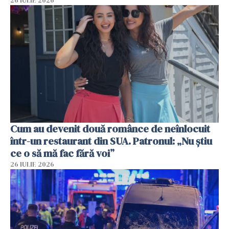
26 IULIE 2026
Cum au devenit două românce de neînlocuit
într-un restaurant din SUA. Patronul: „Nu știu
ce o să mă fac fără voi”
26 IULIE 2026