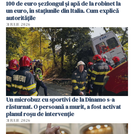
100 de euro șezlongul și apă de la robinet la
un euro, în stațiunile din Italia. Cum explică
autoritățile
31 IULIE 2026
Un microbuz cu sportivi de la Dinamo s-a
răsturnat. O persoană a murit, a fost activat
planul roșu de intervenție
31 IULIE 2026