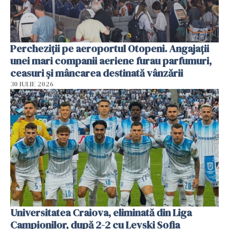
Percheziții pe aeroportul Otopeni. Angajații
unei mari companii aeriene furau parfumuri,
ceasuri și mâncarea destinată vânzării
30 IULIE 2026
Universitatea Craiova, eliminată din Liga
Campionilor, după 2-2 cu Levski Sofia