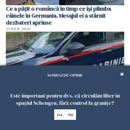
Ce a pățit o româncă în timp ce își plimba
câinele în Germania. Mesajul ei a stârnit
dezbateri aprinse
25 IULIE 2026
SONDAJ DE OPINIE
Este important pentru dvs. că circulăm liber în
Româncă din Italia, acuzată că și-a lăsat copiii
spațiul Schengen, fără control la granițe?
singuri în casă pentru a merge la mall. Vecinii
au dat alarma
Da
Nu
25 IULIE 2026