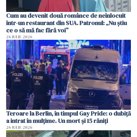
Cum au devenit două românce de neînlocuit
într-un restaurant din SUA. Patronul: „Nu știu
ce o să mă fac fără voi”
26 IULIE 2026
Teroare la Berlin, în timpul Gay Pride: o dubiță
a intrat în mulțime. Un mort și 15 răniți
26 IULIE 2026