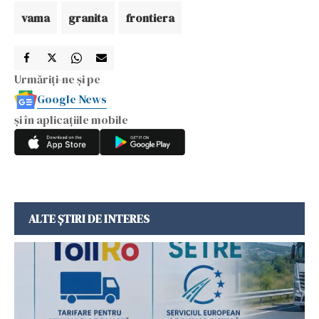
vama
granita
frontiera
Urmăriți-ne și pe
Google News
și în aplicațiile mobile
ALTE ȘTIRI DE INTERES