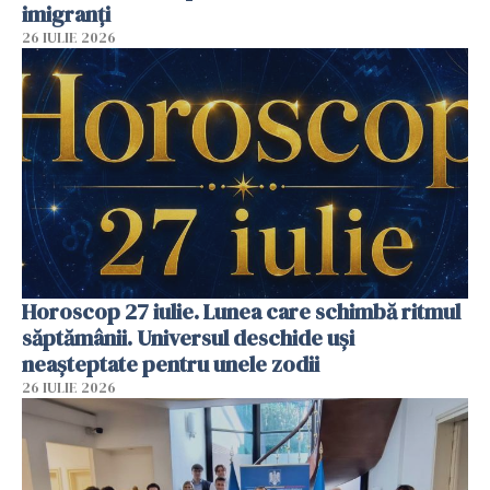
imigranți
26 IULIE 2026
Horoscop 27 iulie. Lunea care schimbă ritmul
săptămânii. Universul deschide uși
neașteptate pentru unele zodii
26 IULIE 2026