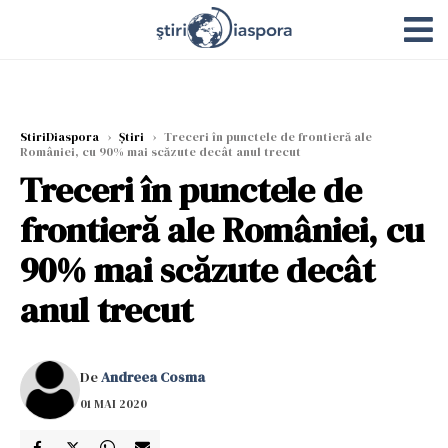
StiriDiaspora
›
Știri
›
Treceri în punctele de frontieră ale
României, cu 90% mai scăzute decât anul trecut
Treceri în punctele de
frontieră ale României, cu
90% mai scăzute decât
anul trecut
De
Andreea Cosma
01 MAI 2020