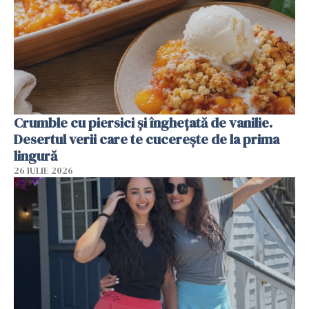
Crumble cu piersici și înghețată de vanilie.
Desertul verii care te cucerește de la prima
lingură
26 IULIE 2026