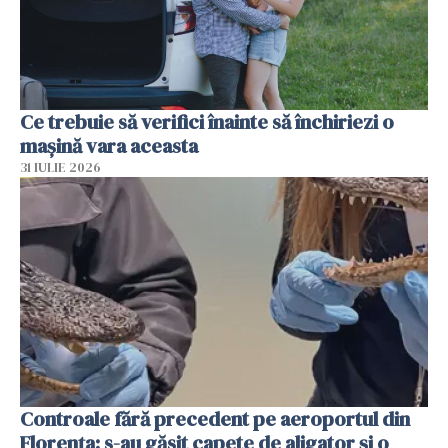
Ce trebuie să verifici înainte să închiriezi o
mașină vara aceasta
31 IULIE 2026
Controale fără precedent pe aeroportul din
Florența: s-au găsit capete de aligator și o