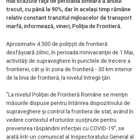
mai scăzute faţă de perioada similară a anului
trecut, cu până la 90%, dar în acelaşi timp rămâne
relativ constant tranzitul mijloacelor de transport
marfă, informează, vineri, Poliţia de Frontieră.
Aproximativ 4.500 de poliţişti de frontieră
desfăşoară zilnic, în perioada minivacanţei de 1 Mai,
activităţi de supraveghere în punctele de trecere a
frontierei, cât şi în zona de frontieră - 30 km interior
de la linia de frontieră, la nivelul întregii ţări.
"La nivelul Poliţiei de Frontieră Române se menţin
măsurile dispuse pentru întărirea dispozitivului de
supraveghere şi control la frontiera de stat, având în
vedere contextul eforturilor susţinute pentru
prevenirea răspândirii infecţiei cu COVID-19", se
arată într-un comunicat al Inspectoratului General al