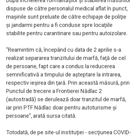
După încheierea formalităţilor şi stabilirea măsurilor
dispuse de către personalul medical aflat în punct,
maşinile sunt preluate de către echipaje de poliţie
şi jandarmi pentru a fi conduse spre locaţiile
stabilite pentru carantinare sau pentru autoizolare.
"Reamintim că, începând cu data de 2 aprilie s-a
realizat separarea tranzitului de marfă, faţă de cel
de persoane, fapt care a condus la reducerea
semnificativă a timpului de aşteptare la intrarea,
respectiv ieşirea din ţară. Prin această măsură, prin
Punctul de trecere a Frontierei Nădlac 2
(autostradă) se derulează doar tranzitul de marfă,
iar prin PTF Nădlac doar pentru autoturisme şi
persoane", arată sursa citată.
Totodată, de pe site-ul instituţiei - secţiunea COVID-