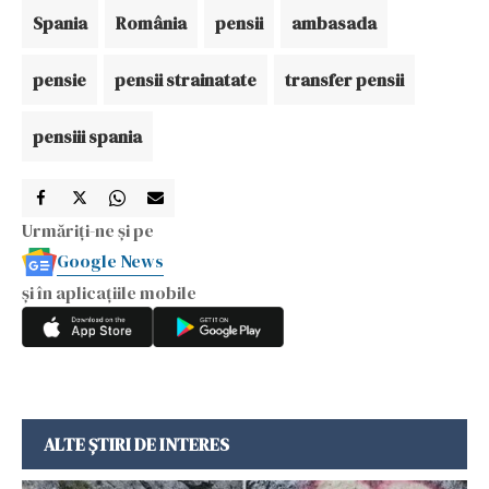
Spania
România
pensii
ambasada
pensie
pensii strainatate
transfer pensii
pensiii spania
Urmăriți-ne și pe
Google News
și în aplicațiile mobile
ALTE ȘTIRI DE INTERES