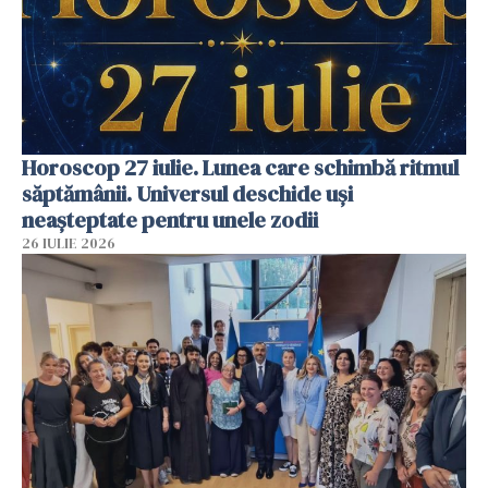
Horoscop 27 iulie. Lunea care schimbă ritmul
săptămânii. Universul deschide uși
neașteptate pentru unele zodii
26 IULIE 2026