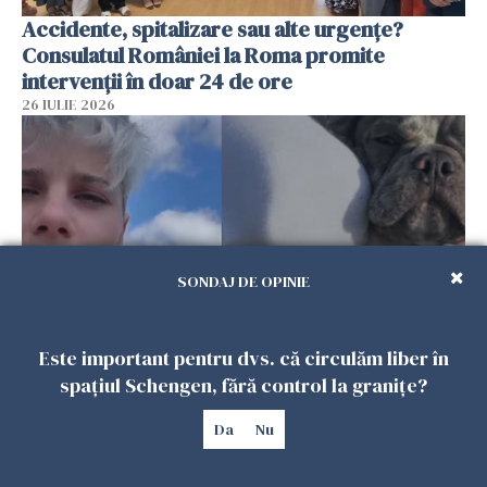
Accidente, spitalizare sau alte urgențe?
Consulatul României la Roma promite
intervenții în doar 24 de ore
26 IULIE 2026
SONDAJ DE OPINIE
Este important pentru dvs. că circulăm liber în
Ce a pățit o româncă în timp ce își plimba
spațiul Schengen, fără control la granițe?
câinele în Germania. Mesajul ei a stârnit
dezbateri aprinse
Da
Nu
25 IULIE 2026