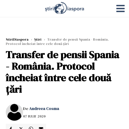
StiriDiaspora
›
Știri
›
Transfer de pensii Spania - România.
Protocol încheiat între cele două ţări
Transfer de pensii Spania
- România. Protocol
încheiat între cele două
ţări
De
Andreea Cosma
07 IULIE 2020