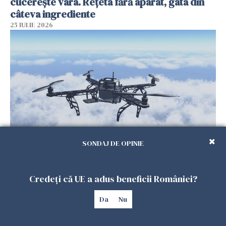
cucerește vara. Rețeta fără aparat, gata din
câteva ingrediente
25 IULIE 2026
SONDAJ DE OPINIE
Încă o dronă a fost doborâtă de un F-16
românesc după ce a intrat ilegal în spațiul
aerian al României
Credeți că UE a adus beneficii României?
25 IULIE 2026
Da
Nu