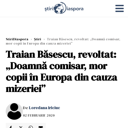
StiriDiaspora
›
Știri
›
Traian Băsescu, revoltat: „Doamnă comisar,
mor copii în Europa din cauza mizeriei”
Traian Băsescu, revoltat:
„Doamnă comisar, mor
copii în Europa din cauza
mizeriei”
De
Loredana Iriciuc
02 FEBRUARIE 2020