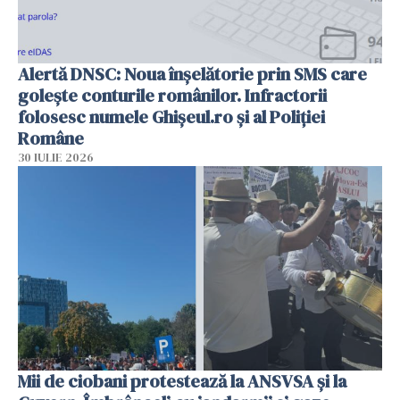
Alertă DNSC: Noua înșelătorie prin SMS care
golește conturile românilor. Infractorii
folosesc numele Ghișeul.ro și al Poliției
Române
30 IULIE 2026
Mii de ciobani protestează la ANSVSA și la