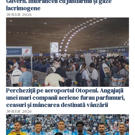
Guvern. Îmbrânceli cu jandarmii și gaze
lacrimogene
30 IULIE 2026
Percheziții pe aeroportul Otopeni. Angajații
unei mari companii aeriene furau parfumuri,
ceasuri și mâncarea destinată vânzării
30 IULIE 2026