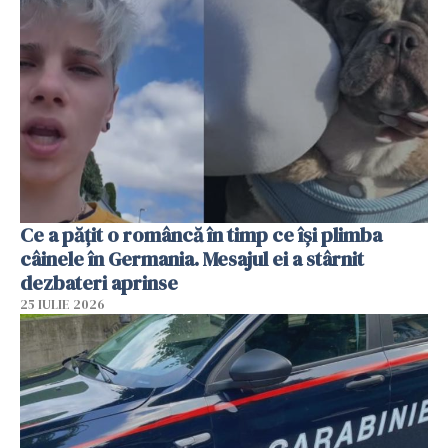
Ce a pățit o româncă în timp ce își plimba
câinele în Germania. Mesajul ei a stârnit
dezbateri aprinse
25 IULIE 2026