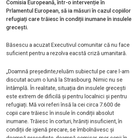
Comisia Europeană, într-o intervenție în
Prlamentul European, să ia măsuri în cazul copiilor
refugiați care trăiesc în condiții inumane în insulele
grecești.
Băsescu a acuzat Executivul comunitar că nu face
suficient pentru a rezolva eacstă criză umanitară.
„Doamnă președinte,reluăm subiectul pe care l-am
discutat acum o lună la Strasbourg. Nimic nu se
întâmplă. În realitate, situația din insulele grecești
este extrem de dificilă și pentru localnici și pentru
refugiați. Mă voi referi însă la cei circa 7.600 de
copii care trăiesc în insule în condiții absolut
inumane. Trăiesc în corturi, hrăniți insuficient, în
condiții de igienă precare, se îmbolnăvesc și
doamnă președinte, doamnă comisar, mor copii în