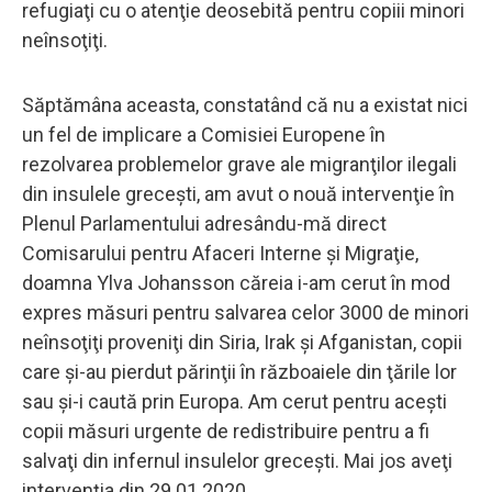
refugiaţi cu o atenţie deosebită pentru copiii minori
neînsoţiţi.
Săptămâna aceasta, constatând că nu a existat nici
un fel de implicare a Comisiei Europene în
rezolvarea problemelor grave ale migranţilor ilegali
din insulele greceşti, am avut o nouă intervenţie în
Plenul Parlamentului adresându-mă direct
Comisarului pentru Afaceri Interne şi Migraţie,
doamna Ylva Johansson căreia i-am cerut în mod
expres măsuri pentru salvarea celor 3000 de minori
neînsoţiţi proveniţi din Siria, Irak şi Afganistan, copii
care şi-au pierdut părinţii în războaiele din ţările lor
sau şi-i caută prin Europa. Am cerut pentru aceşti
copii măsuri urgente de redistribuire pentru a fi
salvaţi din infernul insulelor greceşti. Mai jos aveţi
intervenţia din 29.01.2020.