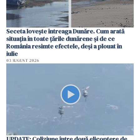
Seceta lovește întreaga Dunăre. Cum arată
situația în toate țările dunărene și de ce
România resimte efectele, deși a plouat în
iulie
03 AUGUST 2026
UPDATE: Coliziune între două elicoptere de