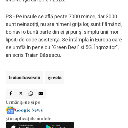
PS - Pe insule se află peste 7000 minori, dar 3000
sunt neînsoţiţi, nu are nimeni grija lor, sunt flămânzi,
bolnavi o bună parte din ei şi pur şi simplu unii mor
lipsiţi de orice asistenţă. Se întâmplă în Europa care
se umflă în pene cu "Green Deal" şi 5G. Îngrozitor”,
an scris Traian Băsescu.
traian basescu
grecia
Urmăriți-ne și pe
Google News
și în aplicațiile mobile