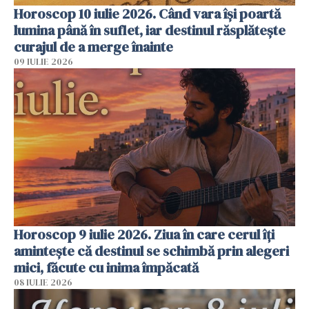
Horoscop 10 iulie 2026. Când vara își poartă
lumina până în suflet, iar destinul răsplătește
curajul de a merge înainte
09 IULIE 2026
Horoscop 9 iulie 2026. Ziua în care cerul îți
amintește că destinul se schimbă prin alegeri
mici, făcute cu inima împăcată
08 IULIE 2026