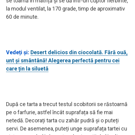
se toarnă în matriță și se dă într-un cuptor fierbinte,
la modul ventilat, la 170 grade, timp de aproximativ
60 de minute.
Vedeți și:
Desert delicios din ciocolată. Fără ouă,
unt și smântână! Alegerea perfectă pentru cei
care țin la siluetă
După ce tarta a trecut testul scobitorii se răstoarnă
pe o farfurie, astfel încât suprafața să fie mai
netedă. Decorați tarta cu zahăr pudră și o puteți
servi. De asemenea, puteți unge suprafața tartei cu