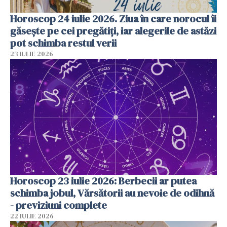
Horoscop 24 iulie 2026. Ziua în care norocul îi
găsește pe cei pregătiți, iar alegerile de astăzi
pot schimba restul verii
23 IULIE 2026
Horoscop 23 iulie 2026: Berbecii ar putea
schimba jobul, Vărsătorii au nevoie de odihnă
- previziuni complete
22 IULIE 2026