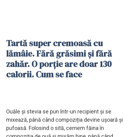
Tartă super cremoasă cu
lămâie. Fără grăsimi și fără
zahăr. O porție are doar 130
calorii. Cum se face
Ouăle și stevia se pun într-un recipient și se
mixează, până când compoziția devine ușoară și
pufoasă. Folosind o sită, cernem făina în
compoziția de ouă și mixăm bine, până când