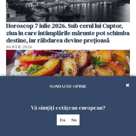
Horoscop 7 iulie 2026. Sub cerul lui Cuptor,
ziua în care întâmplările mărunte pot schimba
destine, iar răbdarea devine prețioasă
06 IULIE 2026
SONDAJ DE OPINIE
Vă simțiți cetățean european?
Da
Nu
Desertul perfect pentru luna iulie: Pavlova cu
piersici coapte, miere și lavandă