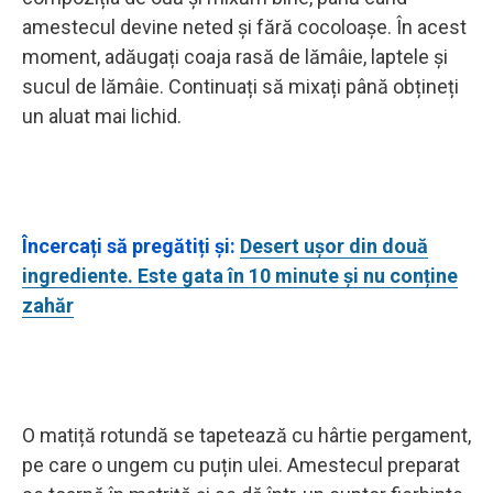
amestecul devine neted și fără cocoloașe. În acest
moment, adăugați coaja rasă de lămâie, laptele și
sucul de lămâie. Continuați să mixați până obțineți
un aluat mai lichid.
Încercați să pregătiți și:
Desert ușor din două
ingrediente. Este gata în 10 minute și nu conține
zahăr
O matiță rotundă se tapetează cu hârtie pergament,
pe care o ungem cu puțin ulei. Amestecul preparat