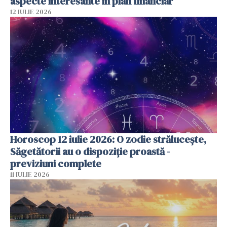
aspecte interesante în plan financiar
12 IULIE 2026
Horoscop 12 iulie 2026: O zodie strălucește,
Săgetătorii au o dispoziție proastă -
previziuni complete
11 IULIE 2026