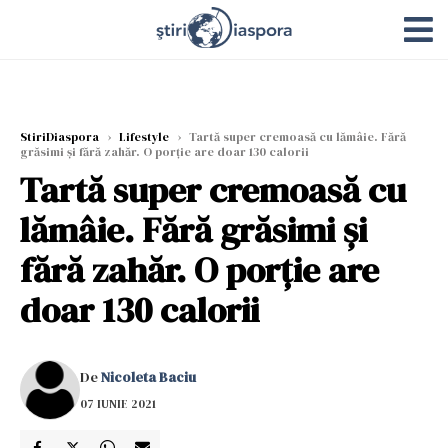
StiriDiaspora
›
Lifestyle
›
Tartă super cremoasă cu lămâie. Fără
grăsimi și fără zahăr. O porție are doar 130 calorii
Tartă super cremoasă cu
lămâie. Fără grăsimi și
fără zahăr. O porție are
doar 130 calorii
De
Nicoleta Baciu
07 IUNIE 2021