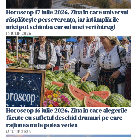
Horoscop 17 iulie 2026. Ziua în care universul
răsplătește perseverența, iar întâmplările
mici pot schimba cursul unei veri întregi
16 IULIE 2026
Horoscop 16 iulie 2026. Ziua în care alegerile
făcute cu sufletul deschid drumuri pe care
rațiunea nu le putea vedea
15 IULIE 2026