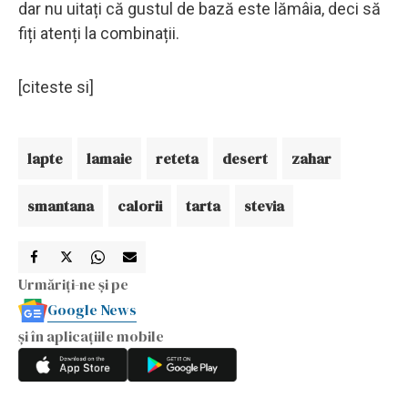
dar nu uitați că gustul de bază este lămâia, deci să
fiți atenți la combinații.
[citeste si]
lapte
lamaie
reteta
desert
zahar
smantana
calorii
tarta
stevia
Urmăriți-ne și pe
Google News
și în aplicațiile mobile