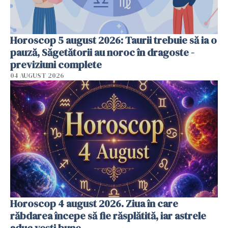
Horoscop 5 august 2026: Taurii trebuie să ia o
pauză, Săgetătorii au noroc în dragoste -
previziuni complete
04 AUGUST 2026
Horoscop 4 august 2026. Ziua în care
răbdarea începe să fie răsplătită, iar astrele
aduc vești bune