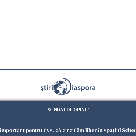
Știri
Lifestyle
Diaspora creativă
Românii care schimbă comunit
SONDAJ DE OPINIE
Goo
Urmăriți-ne și pe
 important pentru dvs. că circulăm liber în spațiul Sche