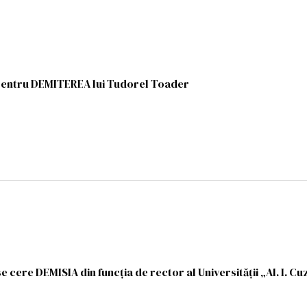
pentru DEMITEREA lui Tudorel Toader
 cere DEMISIA din funcția de rector al Universității „Al. I. Cuz