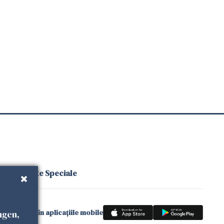
ăți
Proiecte Speciale
gle News
și în aplicațiile mobile
ngen,