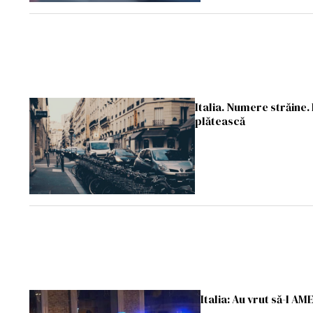
Italia. Numere străine
plătească
Italia: Au vrut să-l 