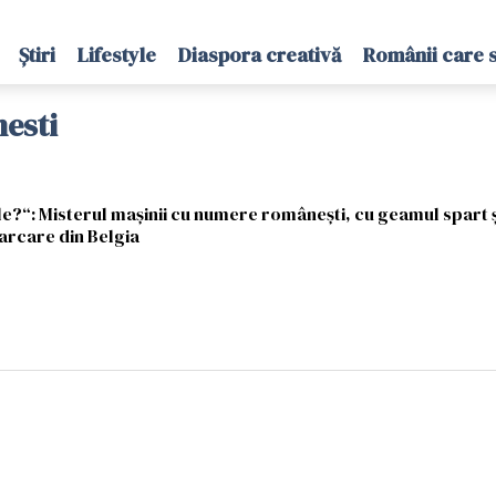
Știri
Lifestyle
Diaspora creativă
Românii care 
esti
ale?“: Misterul mașinii cu numere românești, cu geamul spart ș
parcare din Belgia