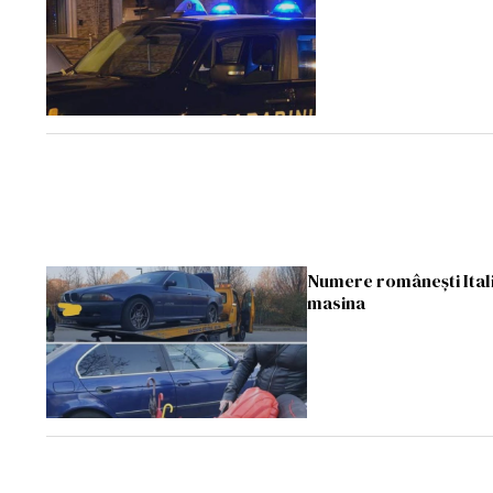
Numere românești Italia
masina