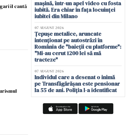
mașină, într-un apel video cu fosta
ari îl caută
iubită. Era chiar în fața locuinței
iubitei din Milano
07 AUGUST 2026
Țepușe metalice, aruncate
intenționat pe autostrăzi în
România de "baieții cu platforme":
"Mi-au cerut 1200 lei să mă
tracteze"
07 AUGUST 2026
Individul care a desenat o inimă
pe Transfăgărășan este pensionar
la 55 de ani. Poliția l-a identificat
turismul