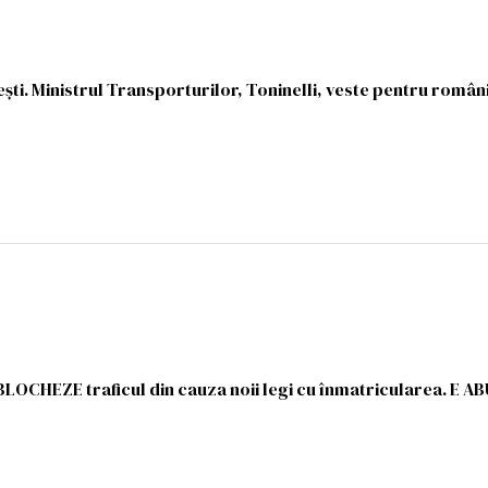
ști. Ministrul Transporturilor, Toninelli, veste pentru român
 BLOCHEZE traficul din cauza noii legi cu înmatricularea. E A