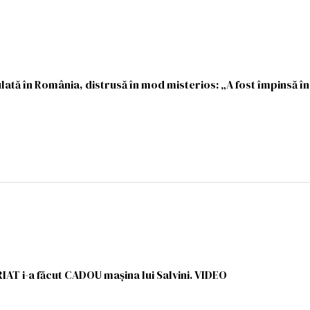
lată în România, distrusă în mod misterios: „A fost împinsă în 
IAT i-a făcut CADOU mașina lui Salvini. VIDEO