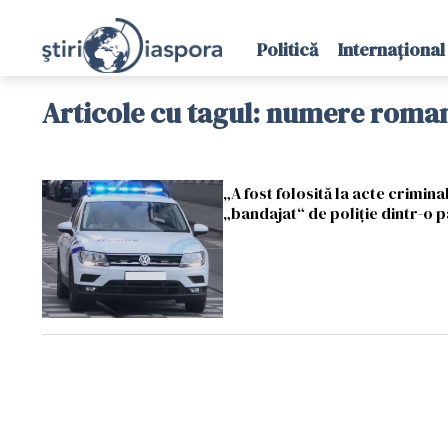
Politică
Internațional
Articole cu tagul: numere roman
„A fost folosită la acte crimin
„bandajat“ de poliție dintr-o 