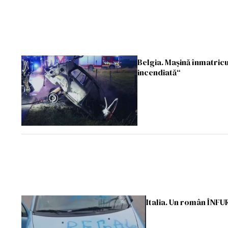
Belgia. Mașină înmatricu
incendiată“
Italia. Un român ÎNFUR