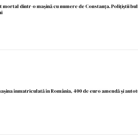
 mortal dintr-o mașină cu numere de Constanța. Poliţiştii bulg
ui
 mașina înmatriculată în România, 400 de euro amendă și auto