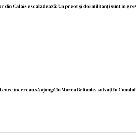
r din Calais escaladează: Un preot şi doi militanţi sunt în gr
 care încercau să ajungă în Marea Britanie, salvaţi în Canalu