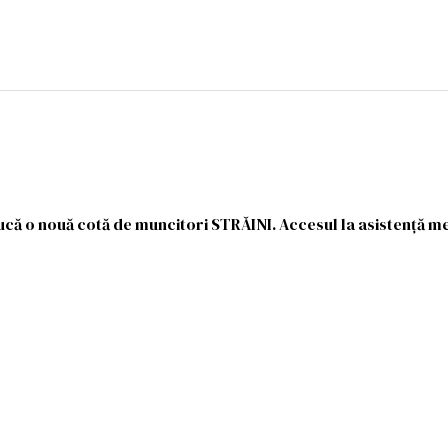
că o nouă cotă de muncitori STRĂINI. Accesul la asistență med