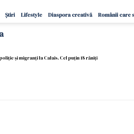
Știri
Lifestyle
Diaspora creativă
Românii care 
a
oliție și migranți la Calais. Cel puțin 18 răniți