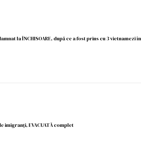
mnat la ÎNCHISOARE, după ce a fost prins cu 3 vietnamezi în
 de imigranți, EVACUATĂ complet