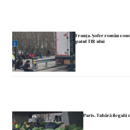
Franța. Șofer român conda
patul TIR-ului
Paris. Tabără ilegală