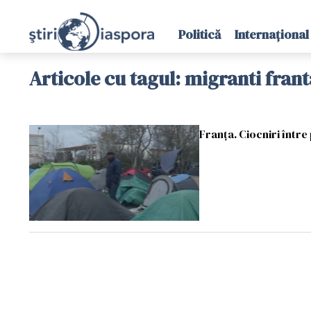
Politică
Internațional
Articole cu tagul: migranti frant
Franța. Ciocniri între p