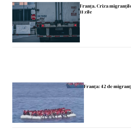
Franța. Criza migranțilo
11 zile
Franţa: 42 de migranţi