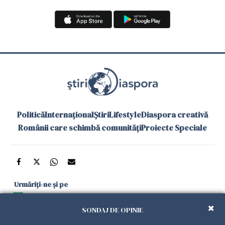
Politică
Internațional
Știri
Lifestyle
Diaspora creativă
Românii care schimbă comunități
Proiecte Speciale
Urmăriți-ne și pe
Google News
SONDAJ DE OPINIE
și în aplicațiile mobile