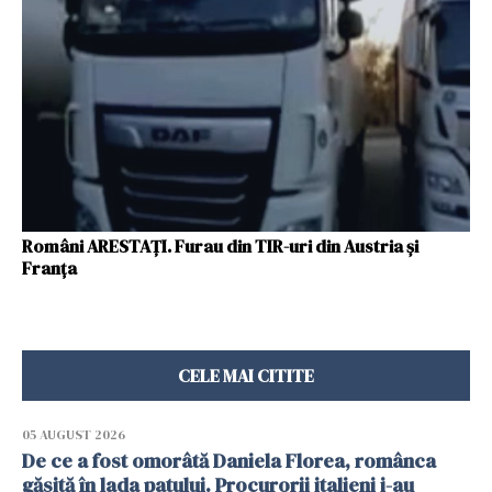
Români ARESTAŢI. Furau din TIR-uri din Austria şi
Franţa
CELE MAI CITITE
05 AUGUST 2026
De ce a fost omorâtă Daniela Florea, românca
găsită în lada patului. Procurorii italieni i-au