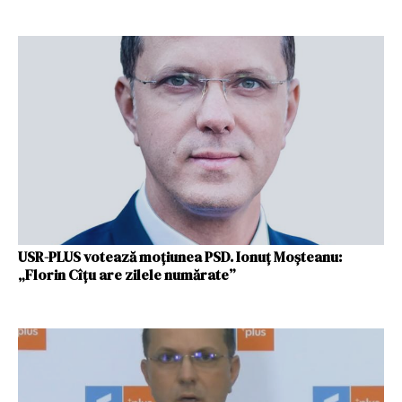
USR-PLUS votează moțiunea PSD. Ionuț Moșteanu:
„Florin Cîțu are zilele numărate”