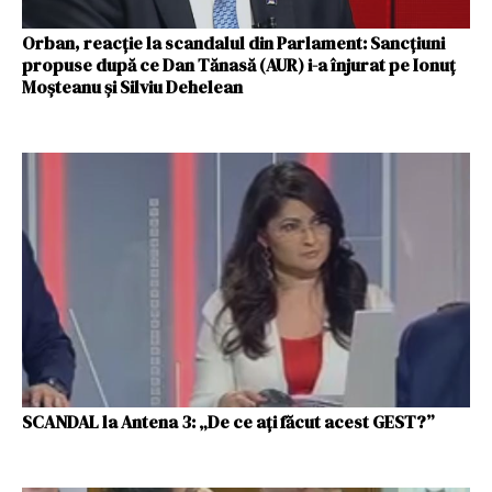
Orban, reacție la scandalul din Parlament: Sancţiuni
propuse după ce Dan Tănasă (AUR) i-a înjurat pe Ionuţ
Moşteanu şi Silviu Dehelean
SCANDAL la Antena 3: „De ce ați făcut acest GEST?”