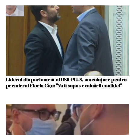
Liderul din parlament al USR-PLUS, amenințare pentru
premierul Florin Cîțu: "Va fi supus evaluării coaliției"