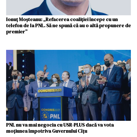
Ionuț Moșteanu: „Refacerea coaliției începe cu un
telefon de la PNL. Să ne spună că au o altă propunere de
premier”
PNL nu va mai negocia cu USR-PLUS dacă va vota
moțiunea împotriva Guvernului Cîțu