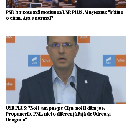
PSD boicotează moțiunea USR PLUS. Moșteanu: "Mâine
o citim. Așa e normal"
USR PLUS: "Noi l-am pus pe Cîțu, noi îl dăm jos.
Propunerile PNL, nici o diferență față de Udrea și
Dragnea"