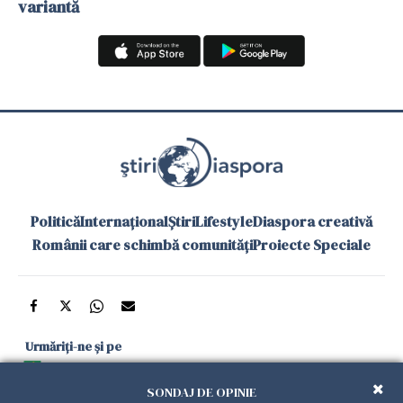
variantă
Politică
Internațional
Știri
Lifestyle
Diaspora creativă
Românii care schimbă comunități
Proiecte Speciale
Urmăriți-ne și pe
Google News
SONDAJ DE OPINIE
și în aplicațiile mobile