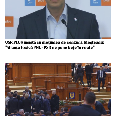
USR PLUS insistă cu moțiunea de cenzură. Moșteanu:
"Alianța toxică PNL - PSD ne pune beţe în roate"