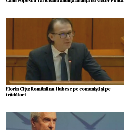
Călin Popescu Tăriceanu anunță alianță cu Victor Ponta
Florin Cîțu: Românii nu-i iubesc pe comuniști și pe
trădători