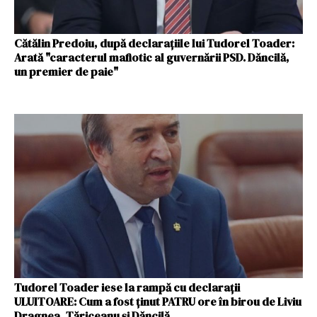
Cătălin Predoiu, după declaraţiile lui Tudorel Toader:
Arată "caracterul mafiotic al guvernării PSD. Dăncilă,
un premier de paie"
Tudorel Toader iese la rampă cu declarații
ULUITOARE: Cum a fost ţinut PATRU ore în birou de Liviu
Dragnea, Tăriceanu şi Dăncilă