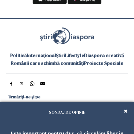
Politică
Internațional
Știri
Lifestyle
Diaspora creativă
Românii care schimbă comunități
Proiecte Speciale
Urmăriți-ne și pe
Google News
SONDAJ DE OPINIE
și în aplicațiile mobile
Este important pentru dvs. că circulăm liber în