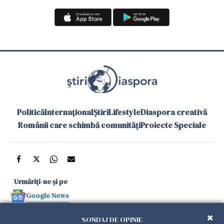
Politică
Internațional
Știri
Lifestyle
Diaspora creativă
Românii care schimbă comunități
Proiecte Speciale
Urmăriți-ne și pe
Google News
și în aplicațiile mobile
SONDAJ DE OPINIE