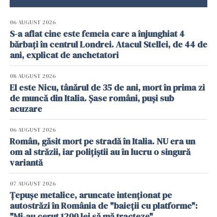
06 AUGUST 2026
S-a aflat cine este femeia care a înjunghiat 4
bărbați în centrul Londrei. Atacul Stellei, de 44 de
ani, explicat de anchetatori
08 AUGUST 2026
El este Nicu, tânărul de 35 de ani, mort în prima zi
de muncă din Italia. Șase români, puși sub
acuzare
06 AUGUST 2026
Român, găsit mort pe stradă în Italia. NU era un
om al străzii, iar polițiștii au în lucru o singură
variantă
07 AUGUST 2026
Țepușe metalice, aruncate intenționat pe
autostrăzi în România de "baieții cu platforme":
"Mi-au cerut 1200 lei să mă tracteze"