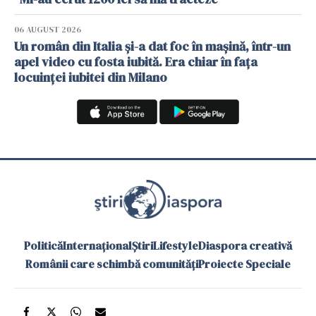
06 AUGUST 2026
Un român din Italia și-a dat foc în mașină, într-un
apel video cu fosta iubită. Era chiar în fața
locuinței iubitei din Milano
Politică
Internațional
Știri
Lifestyle
Diaspora creativă
Românii care schimbă comunități
Proiecte Speciale