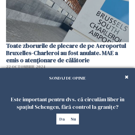
Toate zborurile de plecare de pe Aeroportul
Bruxelles-Charleroi au fost anulate. MAE a
emis o atenționare de călătorie
22 OCTOMBRIE 2024
SONDAJ DE OPINIE
Este important pentru dvs. că circulăm liber în
spațiul Schengen, fără control la granițe?
Da
Nu