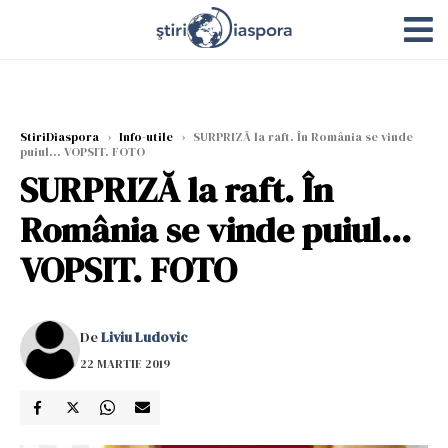
StiriDiaspora
›
Info-utile
›
SURPRIZĂ la raft. În România se vinde
puiul... VOPSIT. FOTO
SURPRIZĂ la raft. În
România se vinde puiul...
VOPSIT. FOTO
De
Liviu Ludovic
22 MARTIE 2019