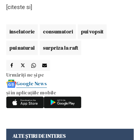
[citeste si]
inselatorie
consumatori
pui vopsit
pui natural
surpriza la raft
Urmăriți-ne și pe
Google News
și în aplicațiile mobile
ALTE ȘTIRI DE INTERES