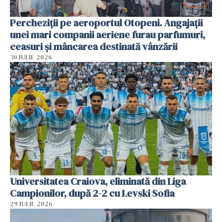
Percheziții pe aeroportul Otopeni. Angajații
unei mari companii aeriene furau parfumuri,
ceasuri și mâncarea destinată vânzării
30 IULIE 2026
Universitatea Craiova, eliminată din Liga
Campionilor, după 2-2 cu Levski Sofia
29 IULIE 2026