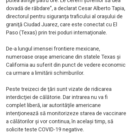
putea atinge patru ore. Le cerem şoferilor să dea
dovadă de răbdare”, a declarat Cesar Alberto Tapia,
directorul pentru siguranţa traficului al oraşului de
graniţă Ciudad Juarez, care este conectat cu El
Paso (Texas) prin trei poduri internaţionale.
De-a lungul imensei frontiere mexicane,
numeroase oraşe americane din statele Texas şi
California au suferit din punct de vedere economic
ca urmare a limitării schimburilor.
Peste treizeci de ţări sunt vizate de ridicarea
interdicţiei de călătorie. Dar intrarea nu va fi
complet liberă, iar autorităţile americane
intenţionează să monitorizeze starea de vaccinare
a călătorilor şi vor continua, în acelaşi timp, să
solicite teste COVID-19 negative.