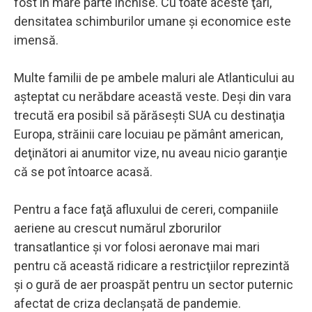
fost în mare parte închise. Cu toate aceste ţări,
densitatea schimburilor umane şi economice este
imensă.
Multe familii de pe ambele maluri ale Atlanticului au
aşteptat cu nerăbdare această veste. Deşi din vara
trecută era posibil să părăseşti SUA cu destinaţia
Europa, străinii care locuiau pe pământ american,
deţinători ai anumitor vize, nu aveau nicio garanţie
că se pot întoarce acasă.
Pentru a face faţă afluxului de cereri, companiile
aeriene au crescut numărul zborurilor
transatlantice şi vor folosi aeronave mai mari
pentru că această ridicare a restricţiilor reprezintă
şi o gură de aer proaspăt pentru un sector puternic
afectat de criza declanşată de pandemie.