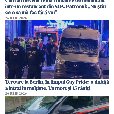
Cum au devenit două românce de neînlocuit
într-un restaurant din SUA. Patronul: „Nu știu
ce o să mă fac fără voi”
26 IULIE 2026
Teroare la Berlin, în timpul Gay Pride: o dubiță
a intrat în mulțime. Un mort și 15 răniți
26 IULIE 2026