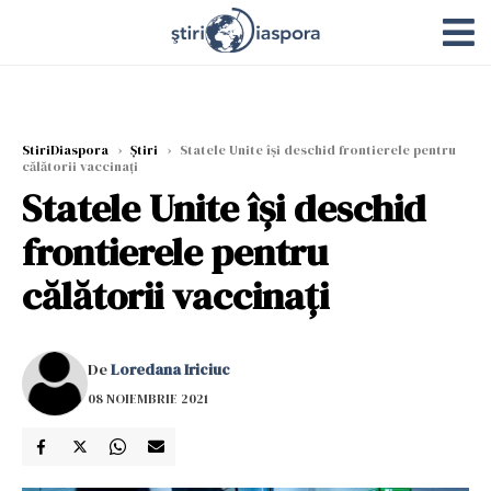
StiriDiaspora
›
Știri
›
Statele Unite îşi deschid frontierele pentru
călătorii vaccinaţi
Statele Unite îşi deschid
frontierele pentru
călătorii vaccinaţi
De
Loredana Iriciuc
08 NOIEMBRIE 2021