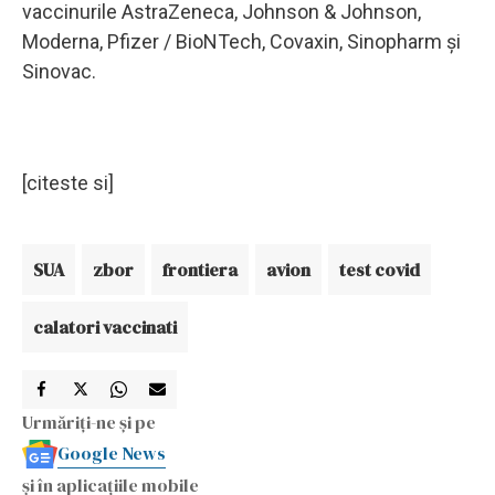
vaccinurile AstraZeneca, Johnson & Johnson,
Moderna, Pfizer / BioNTech, Covaxin, Sinopharm şi
Sinovac.
[citeste si]
SUA
zbor
frontiera
avion
test covid
calatori vaccinati
Urmăriți-ne și pe
Google News
și în aplicațiile mobile