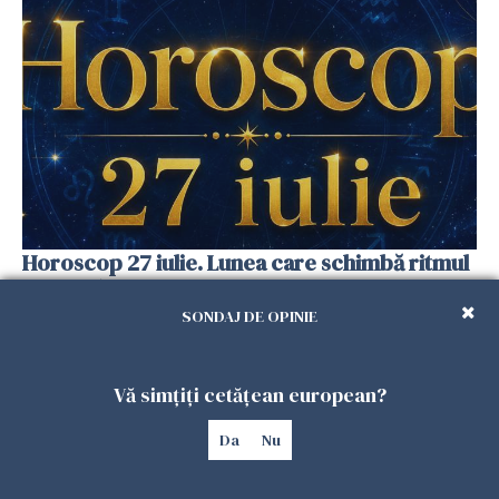
Horoscop 27 iulie. Lunea care schimbă ritmul
săptămânii. Universul deschide uși
neașteptate pentru unele zodii
SONDAJ DE OPINIE
26 IULIE 2026
Vă simțiți cetățean european?
Da
Nu