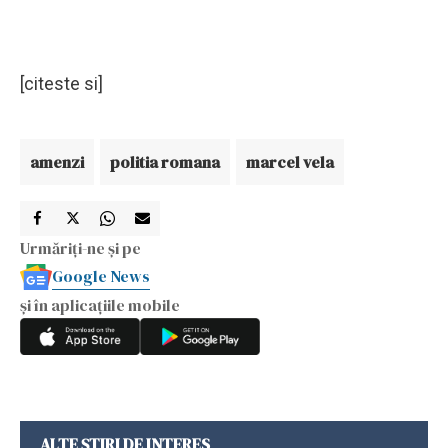
[citeste si]
amenzi
politia romana
marcel vela
Urmăriți-ne și pe
Google News
și în aplicațiile mobile
ALTE ȘTIRI DE INTERES