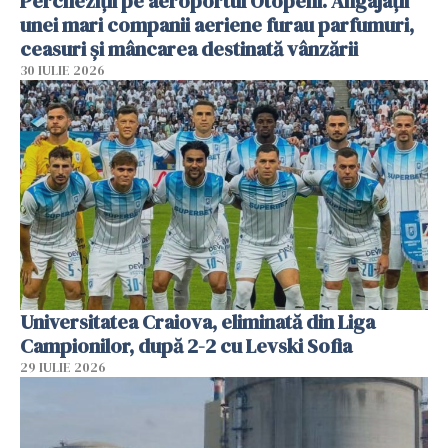
Percheziții pe aeroportul Otopeni. Angajații
unei mari companii aeriene furau parfumuri,
ceasuri și mâncarea destinată vânzării
30 IULIE 2026
Universitatea Craiova, eliminată din Liga
Campionilor, după 2-2 cu Levski Sofia
29 IULIE 2026