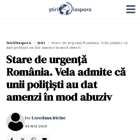
StiriDiaspora
›
Știri
›
Stare de urgență România. Vela admite că
unii polițiști au dat amenzi în mod abuziv
Stare de urgență
România. Vela admite că
unii polițiști au dat
amenzi în mod abuziv
De
Loredana Iriciuc
04 MAI 2020