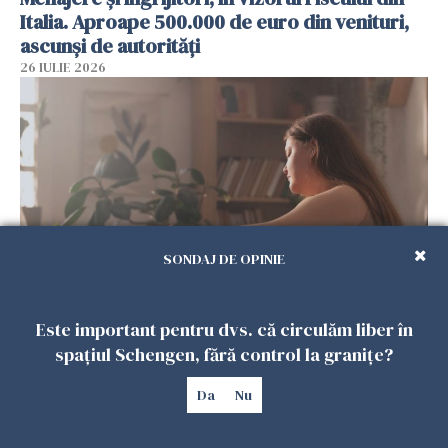
Italia. Aproape 500.000 de euro din venituri,
ascunși de autorități
26 IULIE 2026
SONDAJ DE OPINIE
Vrei să te muți în SUA? Un studiu Harvard
Este important pentru dvs. că circulăm liber în
arată ce se întâmplă cu sănătatea multor
spațiul Schengen, fără control la granițe?
imigranți
26 IULIE 2026
Da
Nu