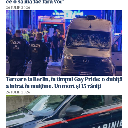
ce o să mă fac fără voi”
26 IULIE 2026
Teroare la Berlin, în timpul Gay Pride: o dubiță
a intrat în mulțime. Un mort și 15 răniți
26 IULIE 2026