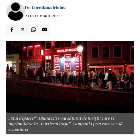
De
Loredana Iriciuc
23 DECEMBRIE 2022
„Stai departe!”. Olandezii s-au săturat de turiștii care se
îngrămădesc în „Cartierul Roşu”. Campania prin care vor să
scape de ei