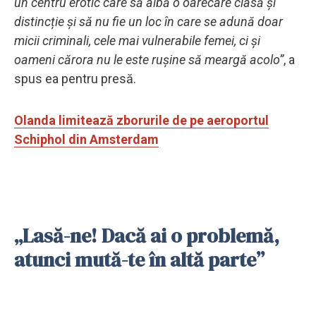
un centru erotic care să aibă o oarecare clasă și
distincție și să nu fie un loc în care se adună doar
micii criminali, cele mai vulnerabile femei, ci și
oameni cărora nu le este rușine să meargă acolo”
, a
spus ea pentru presă.
Olanda limitează zborurile de pe aeroportul
Schiphol din Amsterdam
„Lasă-ne! Dacă ai o problemă,
atunci mută-te în altă parte”