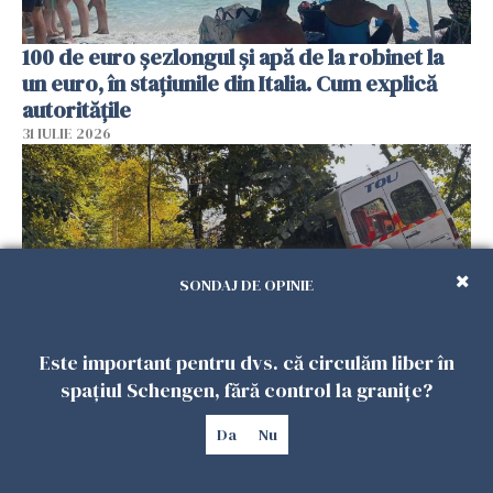
100 de euro șezlongul și apă de la robinet la
un euro, în stațiunile din Italia. Cum explică
autoritățile
31 IULIE 2026
SONDAJ DE OPINIE
Este important pentru dvs. că circulăm liber în
spațiul Schengen, fără control la granițe?
Un microbuz cu sportivi de la Dinamo s-a
răsturnat. O persoană a murit, a fost activat
Da
Nu
planul roșu de intervenție
31 IULIE 2026