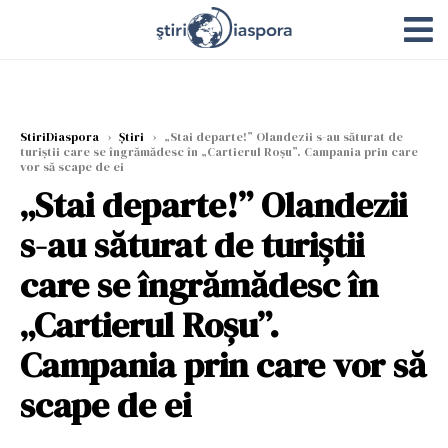
StiriDiaspora
›
Știri
›
„Stai departe!” Olandezii s-au săturat de
turiștii care se îngrămădesc în „Cartierul Roşu”. Campania prin care
vor să scape de ei
„Stai departe!” Olandezii
s-au săturat de turiștii
care se îngrămădesc în
„Cartierul Roşu”.
Campania prin care vor să
scape de ei