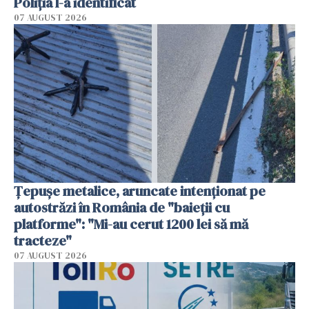
Poliția l-a identificat
07 AUGUST 2026
Țepușe metalice, aruncate intenționat pe
autostrăzi în România de "baieții cu
platforme": "Mi-au cerut 1200 lei să mă
tracteze"
07 AUGUST 2026