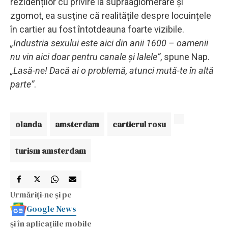
rezidenților cu privire la supraaglomerare și
zgomot, ea susține că realitățile despre locuințele
în cartier au fost întotdeauna foarte vizibile.
„Industria sexului este aici din anii 1600 – oamenii
nu vin aici doar pentru canale și lalele”
, spune Nap.
„Lasă-ne! Dacă ai o problemă, atunci mută-te în altă
parte”
.
olanda
amsterdam
cartierul rosu
turism amsterdam
Urmăriți-ne și pe
Google News
și în aplicațiile mobile