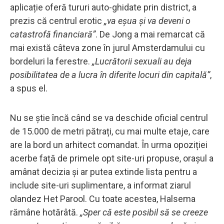
aplicație oferă tururi auto-ghidate prin district, a
prezis că centrul erotic
„va eșua și va deveni o
catastrofă financiară”
. De Jong a mai remarcat că
mai există câteva zone în jurul Amsterdamului cu
bordeluri la ferestre.
„Lucrătorii sexuali au deja
posibilitatea de a lucra în diferite locuri din capitală”
,
a spus el.
Nu se știe încă când se va deschide oficial centrul
de 15.000 de metri pătrați, cu mai multe etaje, care
are la bord un arhitect comandat. În urma opoziției
acerbe față de primele opt site-uri propuse, orașul a
amânat decizia și ar putea extinde lista pentru a
include site-uri suplimentare, a informat ziarul
olandez Het Parool. Cu toate acestea, Halsema
rămâne hotărâtă.
„Sper că este posibil să se creeze