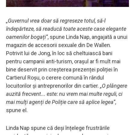
„Guvernul vrea doar să regreseze totul, să-l
îndepărteze, să readucă toate aceste case elegante
oamenilor bogați”
, spune Linda Nap, angajată a unui
magazin de accesorii sexuale din De Wallen.
Potrivit lui de Jong, în loc să cheltuiască bani
pentru campanii anti-turism, orașul ar fi mult mai
bine deservit prin creșterea prezenței poliției în
Cartierul Roșu, o cerere comună în rândul
locuitorilor și antreprenorilor din cartier.
„O plângere
auzită frecvent... este: nu vrem mai multe reguli, ci
mai mulți agenți de Poliție care să aplice legea”
,
spune el.
Linda Nap spune că deși înțelege frustrările