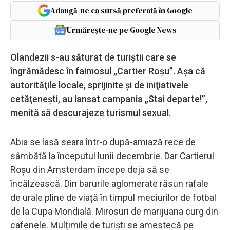
Adaugă-ne ca sursă preferată în Google
Urmărește-ne pe Google News
Olandezii s-au săturat de turiștii care se
îngrămădesc în faimosul „Cartier Roşu”. Aşa că
autorităţile locale, sprijinite şi de iniţiativele
cetăţeneşti, au lansat campania „Stai departe!”,
menită să descurajeze turismul sexual.
Abia se lasă seara într-o după-amiază rece de
sâmbătă la începutul lunii decembrie. Dar Cartierul
Roșu din Amsterdam începe deja să se
încălzească. Din barurile aglomerate răsun rafale
de urale pline de viață în timpul meciurilor de fotbal
de la Cupa Mondială. Mirosuri de marijuana curg din
cafenele. Mulțimile de turiști se amestecă pe