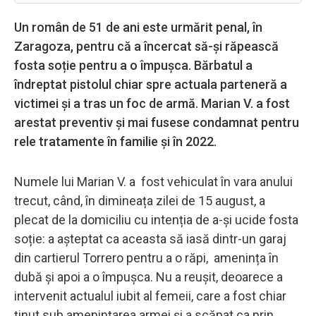
Un român de 51 de ani este urmărit penal, în
Zaragoza, pentru că a încercat să-și răpească
fosta soție pentru a o împușca. Bărbatul a
îndreptat pistolul chiar spre actuala parteneră a
victimei și a tras un foc de armă. Marian V. a fost
arestat preventiv și mai fusese condamnat pentru
rele tratamente în familie și în 2022.
Numele lui Marian V. a fost vehiculat în vara anului
trecut, când, în dimineața zilei de 15 august, a
plecat de la domiciliu cu intenția de a-și ucide fosta
soție: a așteptat ca aceasta să iasă dintr-un garaj
din cartierul Torrero pentru a o răpi, amenința în
dubă și apoi a o împușca. Nu a reușit, deoarece a
intervenit actualul iubit al femeii, care a fost chiar
ținut sub amenințarea armei și a scăpat ca prin