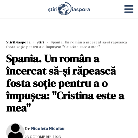
StiriDiaspora
›
Știri
›
Spania. Un român a încercat să-și răpească
fosta soție pentru a o împușca: "Cristina este a mea"
Spania. Un român a
încercat să-și răpească
fosta soție pentru a o
împușca: "Cristina este a
mea"
De
Nicoleta Nicolau
23 OCTOMBRIE 2023