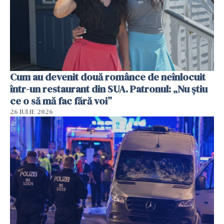
Cum au devenit două românce de neînlocuit
într-un restaurant din SUA. Patronul: „Nu știu
ce o să mă fac fără voi”
26 IULIE 2026