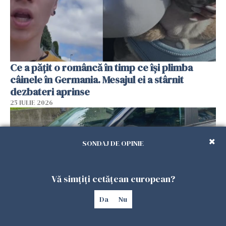
Ce a pățit o româncă în timp ce își plimba
câinele în Germania. Mesajul ei a stârnit
dezbateri aprinse
25 IULIE 2026
SONDAJ DE OPINIE
Vă simțiți cetățean european?
Da
Nu