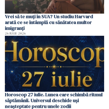
Vrei să te muți în SUA? Un studiu Harvard
arată ce se întâmplă cu sănătatea multor
imigranți
26 IULIE 2026
Horoscop 27 iulie. Lunea care schimbă ritmul
săptămânii. Universul deschide uși
neașteptate pentru unele zodii