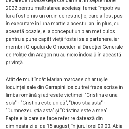
deoarece fusese deja condamnat în septembrie
2022 pentru maltratarea aceleiași femei: împotriva
lui a fost emis un ordin de restricție, care a fost pus
în executare în luna martie a acestui an. În plus, cu
această ocazie, el a conceput un plan meticulos
pentru a pune capăt vieții fostei sale partenere, iar
membrii Grupului de Omucideri al Direcției Generale
de Poliție din Aragon nu au nicio îndoială în această
privință.
Atât de mult încât Marian marcase chiar ușile
locuinței sale din Garrapinillos cu trei fraze scrise în
limba română și adresate victimei: "Cristina e una
sola" - "Cristina este unică", "Dios stia asta" -
"Dumnezeu știa asta" și "Cristina este a mea".
Faptele la care se face referire datează din
dimineața zilei de 15 august, în jurul orei 09.00. Abia