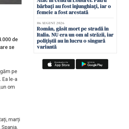
Atac în centrul Londrei. Patru
bărbați au fost înjunghiați, iar o
femeie a fost arestată
06 AUGUST 2026
Român, găsit mort pe stradă în
Italia. NU era un om al străzii, iar
4.000 de
polițiștii au în lucru o singură
variantă
care se
Rugăm pe
 Ea le-a
 „un om
ați, marți
, Spania.