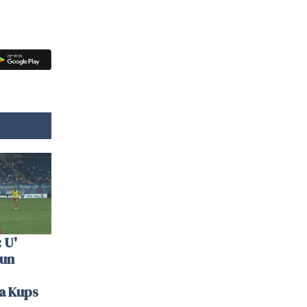
 U'
 un
la Kups