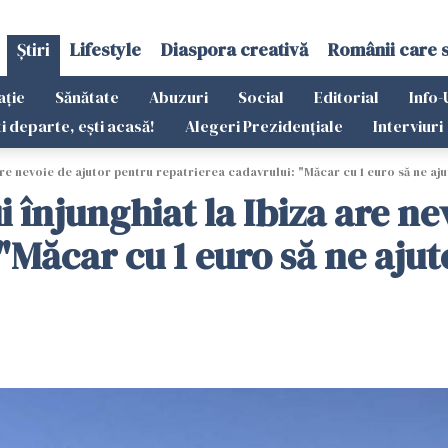
Știri
Lifestyle
Diaspora creativă
Românii care 
ație
Sănătate
Abuzuri
Social
Editorial
Info-
ti departe, ești acasă!
Alegeri Prezidențiale
Interviuri
are nevoie de ajutor pentru repatrierea cadavrului: "Măcar cu 1 euro să ne aju
 înjunghiat la Ibiza are ne
"Măcar cu 1 euro să ne ajut