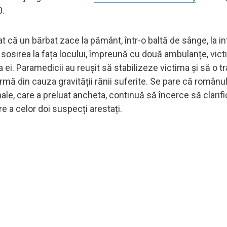
0.
at că un bărbat zace la pământ, într-o baltă de sânge, la i
a sosirea la fața locului, împreună cu două ambulanțe, vic
 ei. Paramedicii au reușit să stabilizeze victima și să o t
rmă din cauza gravității rănii suferite. Se pare că românul
onale, care a preluat ancheta, continuă să încerce să clarif
 a celor doi suspecți arestați.