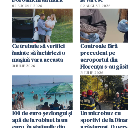
02 AUGUST 2026
02 AUGUST 2026
Ce trebuie să verifici
Controale fără
înainte să închiriezi o
precedent pe
mașină vara aceasta
aeroportul din
Florența: s-au găsi
31 IULIE 2026
capete de aligator 
31 IULIE 2026
sumă imensă de ba
100 de euro șezlongul și
Un microbuz cu
apă de la robinet la un
sportivi de la Dina
euro, în stațiunile din
a răsturnat. O per