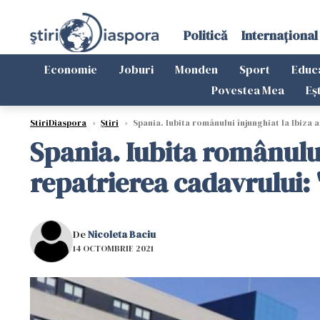
Politică
Internațional
Economie
Joburi
Monden
Sport
Educ
Povestea Mea
Eș
StiriDiaspora
›
Știri
›
Spania. Iubita românului înjunghiat la Ibiza 
Spania. Iubita românului
repatrierea cadavrului: 
De
Nicoleta Baciu
14 OCTOMBRIE 2021