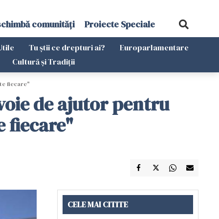
schimbă comunități
Proiecte Speciale
Utile
Tu știi ce drepturi ai?
Europarlamentare
Cultură și Tradiții
te fiecare"
voie de ajutor pentru
e fiecare"
CELE MAI CITITE