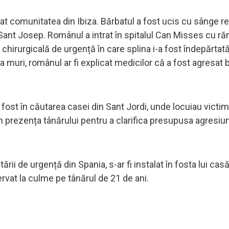
t comunitatea din Ibiza. Bărbatul a fost ucis cu sânge re
a, Sant Josep. Românul a intrat în spitalul Can Misses cu răn
chirurgicală de urgență în care splina i-a fost îndepărtată
 muri, românul ar fi explicat medicilor că a fost agresat b
au fost în căutarea casei din Sant Jordi, unde locuiau victim
n prezența tânărului pentru a clarifica presupusa agresiun
rii de urgență din Spania, s-ar fi instalat în fosta lui casă
enervat la culme pe tânărul de 21 de ani.