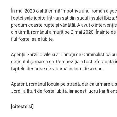
În mai 2020 o altă crimă împotriva unui român a șoca
fostei sale iubite, într-un sat din sudul insulei Ibiz
precum coaste rupte și vânătăi. A avut o intervenție 
din urmă, românul a murit pe 2 mai 2020. Înainte de a
fiul fostei sale iubite.
Agenții Gărzii Civile și ai Unității de Criminalistică 
deținutul și mama sa. Percheziția a fost efectuată î
faptele descrise de victimă înainte de a muri.
Aparent, românul locuia pe stradă, dar ca urmare a stă
Jordi, alături de fosta iubită, iar acest lucru l-ar fi 
[citeste si]