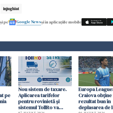
injughiat
Google News
și pe
și în aplicațiile mobile
Nou sistem de taxare.
Europa League:
at pe
Aplicarea tarifelor
Craiova obține
nia
pentru rovinietă şi
rezultat bun în
sistemul TollRo va
deplasarea de 
07 AUGUST 2026
06 AUGUST 2026