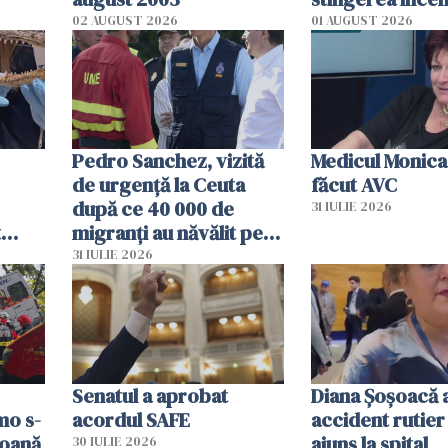
02 AUGUST 2026
01 AUGUST 2026
Pedro Sanchez, vizită
Medicul Monica
de urgență la Ceuta
făcut AVC
după ce 40 000 de
31 IULIE 2026
t
migranți au năvălit pe
și o
teritoriul spaniol: „Vom
31 IULIE 2026
ni
mobiliza toate
resursele"
Senatul a aprobat
Diana Șoșoacă a
mo s-
acordul SAFE
accident rutier 
soană
ajuns la spital
30 IULIE 2026