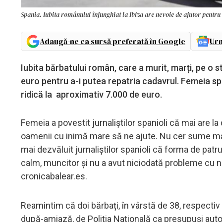
Spania. Iubita românului înjunghiat la Ibiza are nevoie de ajutor pentru
Adaugă-ne ca sursă preferată în Google
Urm
Iubita bărbatului român, care a murit, marți, pe o s
euro pentru a-i putea repatria cadavrul. Femeia sp
ridică la aproximativ 7.000 de euro.
Femeia a povestit jurnaliștilor spanioli că mai are
oamenii cu inimă mare să ne ajute. Nu cer sume mari
mai dezvăluit jurnaliștilor spanioli că forma de pa
calm, muncitor și nu a avut niciodată probleme cu ni
cronicabalear.es.
Reamintim că doi bărbați, în vârstă de 38, respectiv 
după-amiază, de Poliția Națională ca presupuși autori