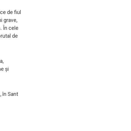
ce de fiul
i grave,
. În cele
rutal de
a,
e și
, în Sant