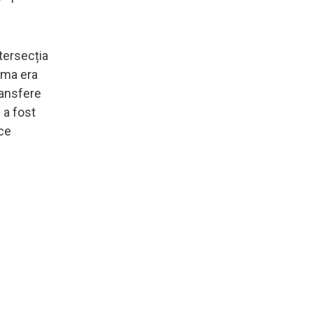
ntersecția
tima era
ransfere
 a fost
ice