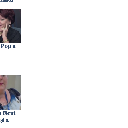
 Pop a
 făcut
și a