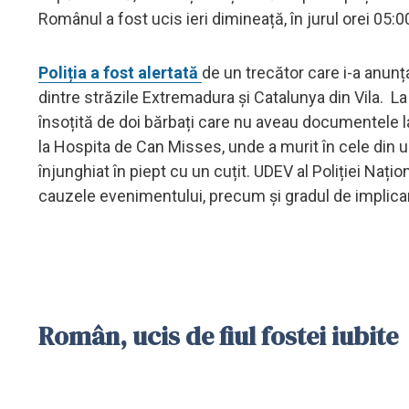
Românul a fost ucis ieri dimineață, în jurul orei 05:0
Poliția a fost alertată
de un trecător care i-a anunț
dintre străzile Extremadura și Catalunya din Vila. L
însoțită de doi bărbați care nu aveau documentele la
la Hospita de Can Misses, unde a murit în cele din u
înjunghiat în piept cu un cuțit. UDEV al Poliției Nați
cauzele evenimentului, precum și gradul de implicare
Român, ucis de fiul fostei iubite