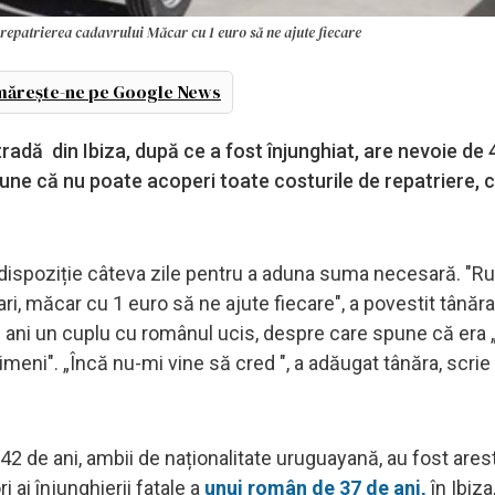
 repatrierea cadavrului Măcar cu 1 euro să ne ajute fiecare
ărește-ne pe Google News
tradă din Ibiza, după ce a fost înjunghiat, are nevoie de 
une că nu poate acoperi toate costurile de repatriere, 
 la dispoziție câteva zile pentru a aduna suma necesară. "
, măcar cu 1 euro să ne ajute fiecare", a povestit tânăra.
tru ani un cuplu cu românul ucis, despre care spune că era
meni". „Încă nu-mi vine să cred ", a adăugat tânăra, scrie
42 de ani, ambii de naționalitate uruguayană, au fost arest
 ai înjunghierii fatale a
unui român de 37 de ani,
în Ibiza