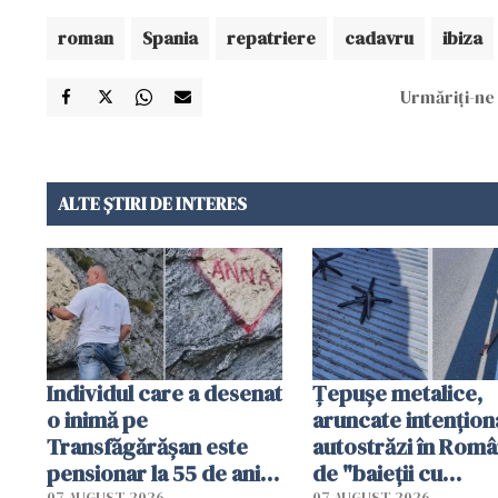
roman
Spania
repatriere
cadavru
ibiza
Urmăriți-ne 
ALTE ȘTIRI DE INTERES
Individul care a desenat
Țepușe metalice,
o inimă pe
aruncate intențion
Transfăgărășan este
autostrăzi în Româ
pensionar la 55 de ani.
de "baieții cu
07 AUGUST 2026
07 AUGUST 2026