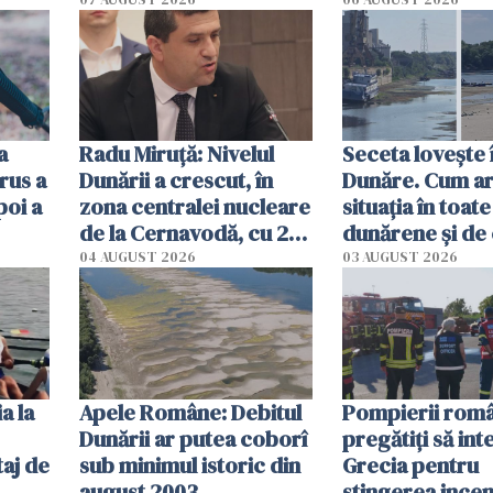
începe la 1 octombrie
ă
a
Radu Miruţă: Nivelul
Seceta lovește 
rus a
Dunării a crescut, în
Dunăre. Cum ar
poi a
zona centralei nucleare
situația în toate
de la Cernavodă, cu 2
dunărene și de
cm faţă de ziua trecută
România resim
04 AUGUST 2026
03 AUGUST 2026
efectele, deși a
în iulie
a la
Apele Române: Debitul
Pompierii româ
Dunării ar putea coborî
pregătiţi să int
aj de
sub minimul istoric din
Grecia pentru
august 2003
stingerea incen