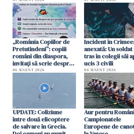
Poliția l-a identificat
platforme": "Mi-au
cerut 1200 lei să m
tracteze"
„România Copiilor de
Incident în Crimee
Pretutindeni”: copiii
anexată: Un soldat 
români din diaspora,
tras în colegii săi a
invitați să scrie despre
ucis 3 civili
România într-un volum
06 AUGUST 2026
04 AUGUST 2026
special
UPDATE: Coliziune
Aur pentru Români
între două elicoptere
Campionatele
de salvare în Grecia.
Europene de canot
Doi oameni au murit
la Varese