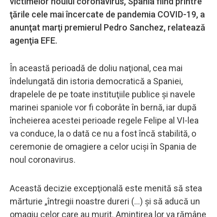
victimelor noului coronavirus, Spania fiind printre
ţările cele mai încercate de pandemia COVID-19, a
anunţat marţi premierul Pedro Sanchez, relatează
agenţia EFE.
În această perioadă de doliu naţional, cea mai
îndelungată din istoria democratică a Spaniei,
drapelele de pe toate instituţiile publice şi navele
marinei spaniole vor fi coborâte în bernă, iar după
încheierea acestei perioade regele Felipe al VI-lea
va conduce, la o dată ce nu a fost încă stabilită, o
ceremonie de omagiere a celor ucişi în Spania de
noul coronavirus.
Această decizie excepţională este menită să stea
mărturie „întregii noastre dureri (...) şi să aducă un
omagiu celor care au murit. Amintirea lor va rămâne