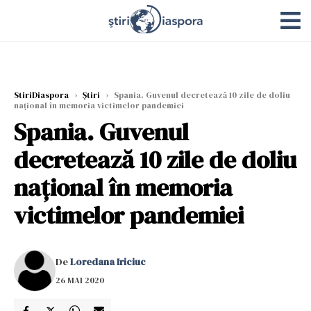
StiriDiaspora
›
Știri
›
Spania. Guvenul decretează 10 zile de doliu
naţional în memoria victimelor pandemiei
Spania. Guvenul
decretează 10 zile de doliu
naţional în memoria
victimelor pandemiei
De
Loredana Iriciuc
26 MAI 2020