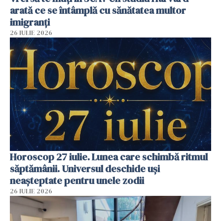
arată ce se întâmplă cu sănătatea multor
imigranți
26 IULIE 2026
Horoscop 27 iulie. Lunea care schimbă ritmul
săptămânii. Universul deschide uși
neașteptate pentru unele zodii
26 IULIE 2026