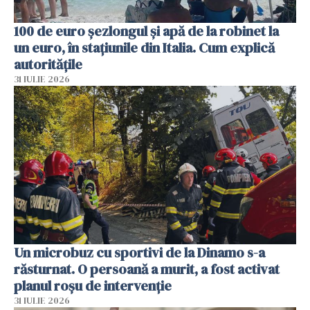
100 de euro șezlongul și apă de la robinet la
un euro, în stațiunile din Italia. Cum explică
autoritățile
31 IULIE 2026
Un microbuz cu sportivi de la Dinamo s-a
răsturnat. O persoană a murit, a fost activat
planul roșu de intervenție
31 IULIE 2026