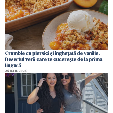
Crumble cu piersici și înghețată de vanilie.
Desertul verii care te cucerește de la prima
lingură
26 IULIE 2026