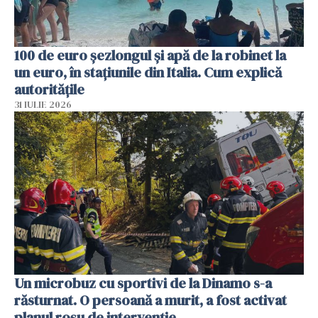
100 de euro șezlongul și apă de la robinet la
un euro, în stațiunile din Italia. Cum explică
autoritățile
31 IULIE 2026
Un microbuz cu sportivi de la Dinamo s-a
răsturnat. O persoană a murit, a fost activat
planul roșu de intervenție