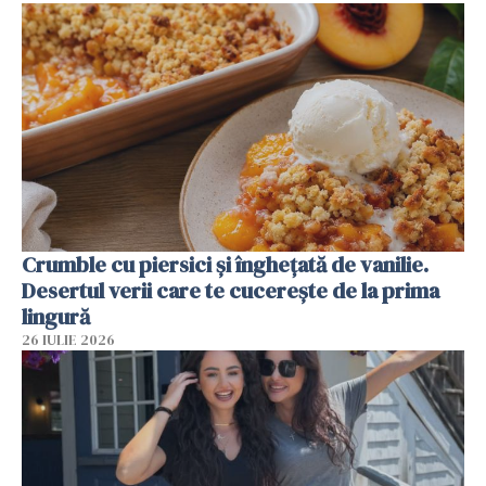
Crumble cu piersici și înghețată de vanilie.
Desertul verii care te cucerește de la prima
lingură
26 IULIE 2026