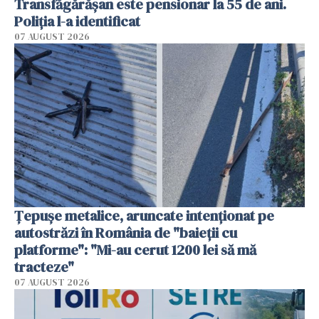
Transfăgărășan este pensionar la 55 de ani.
Poliția l-a identificat
07 AUGUST 2026
Țepușe metalice, aruncate intenționat pe
autostrăzi în România de "baieții cu
platforme": "Mi-au cerut 1200 lei să mă
tracteze"
07 AUGUST 2026