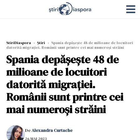
StiriDiaspora
›
Știri
›
Spania depășește 48 de milioane de locuitori
datorită migrației. Românii sunt printre cei mai numeroși străini
Spania depășește 48 de
milioane de locuitori
datorită migrației.
Românii sunt printre cei
mai numeroși străini
De
Alexandra Curtache
26 MAI 2023