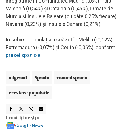
înregistrate în Comunitatea Madrid (0,6%), País
Valencià (0,54%) și Catalonia (0,46%), urmate de
Murcia și Insulele Baleare (cu câte 0,25% fiecare),
Navarra (0,23%) și Insulele Canare (0,21%).
În schimb, populația a scăzut în Melilla (-0,12%),
Extremadura (-0,07%) și Ceuta (-0,06%), conform
presei spaniole.
migranti
Spania
romani spania
crestere populatie
Urmăriți-ne și pe
Google News