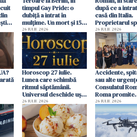
uă
Teroare la Berlin, în
Român, în stare
cuit
timpul Gay Pride: o
după ce a intrat
din
dubiță a intrat în
casă din Italia.
știu
mulțime. Un mort și 15
Proprietarul s
 voi”
răniți
s-a apărat cu un
26 IULIE 2026
26 IULIE 2026
SUA?
Horoscop 27 iulie.
Accidente, spit
arată
Lunea care schimbă
sau alte urgenț
ritmul săptămânii.
Consulatul Româ
Universul deschide uși
Roma promite
neașteptate pentru
intervenții în d
26 IULIE 2026
26 IULIE 2026
unele zodii
de ore