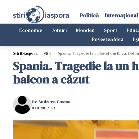
Politică
Internațional
Economie
Joburi
Monden
Sport
Educ
Povestea Mea
Eș
StiriDiaspora
›
Știri
›
Spania. Tragedie la un hotel din Ibiza. Doi tu
Spania. Tragedie la un ho
balcon a căzut
De
Andreea Cosma
03 IUNIE 2021