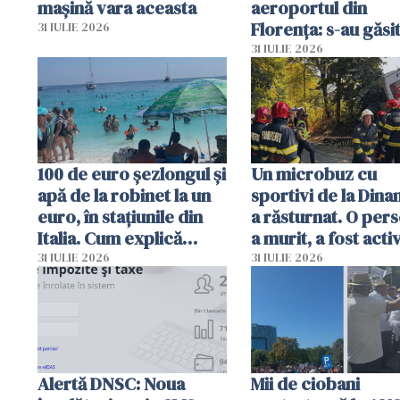
mașină vara aceasta
aeroportul din
Florența: s-au găsi
31 IULIE 2026
capete de aligator 
31 IULIE 2026
sumă imensă de ba
100 de euro șezlongul și
Un microbuz cu
apă de la robinet la un
sportivi de la Dina
euro, în stațiunile din
a răsturnat. O per
Italia. Cum explică
a murit, a fost acti
autoritățile
planul roșu de
31 IULIE 2026
31 IULIE 2026
intervenție
Alertă DNSC: Noua
Mii de ciobani