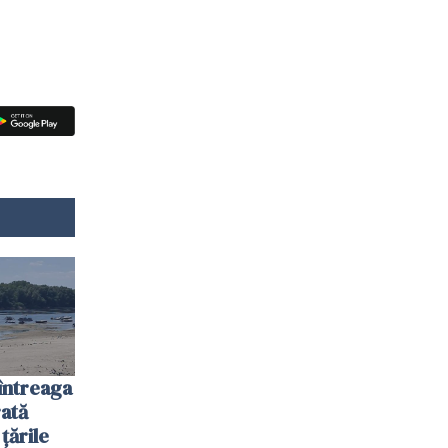
întreaga
ată
 țările