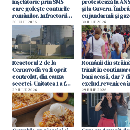
înșelătorie prin SMS
protestează la AN
care golește conturile
și la Guvern. Îmbrâ
românilor. Infractorii
cu jandarmii și gaz
folosesc numele
lacrimogene
30 IULIE 2026
30 IULIE 2026
Ghișeul.ro și al Poliției
Române
Reactorul 2 de la
Românii din străin
Cernavodă va fi oprit
trimit în continuar
controlat, din cauza
bani acasă, dar 7 d
secetei. Unitatea 1 a fost
exclud revenirea î
deja oprită
29 IULIE 2026
29 IULIE 2026