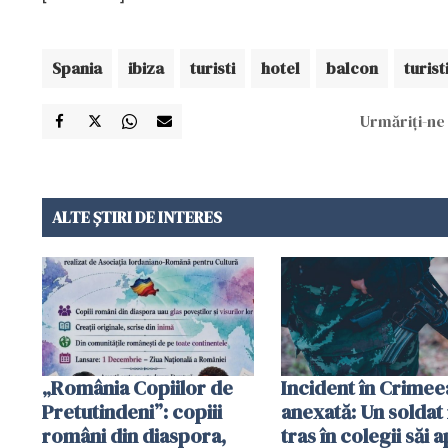
Spania
ibiza
turisti
hotel
balcon
turist
Urmăriți-ne 
ALTE ȘTIRI DE INTERES
„România Copiilor de
Incident în Crimee
Pretutindeni”: copiii
anexată: Un soldat 
români din diaspora,
tras în colegii săi a