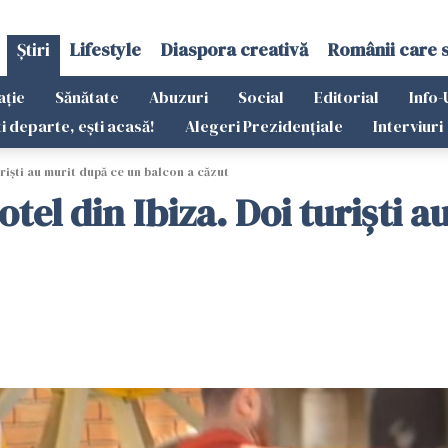
Știri
Lifestyle
Diaspora creativă
Românii care 
ație
Sănătate
Abuzuri
Social
Editorial
Info-
ti departe, ești acasă!
Alegeri Prezidențiale
Interviuri
rişti au murit după ce un balcon a căzut
tel din Ibiza. Doi turişti 