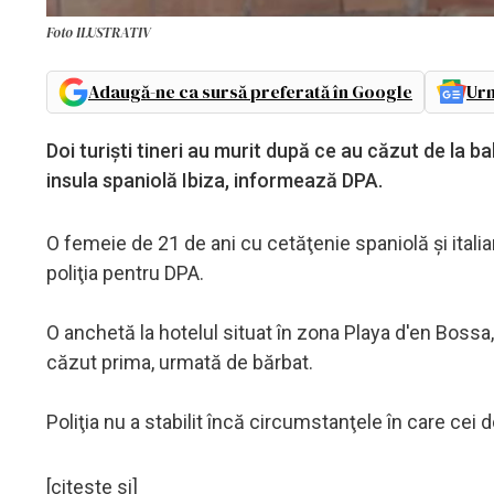
Foto ILUSTRATIV
Adaugă-ne ca sursă preferată în Google
Urm
Doi turişti tineri au murit după ce au căzut de la ba
insula spaniolă Ibiza, informează DPA.
O femeie de 21 de ani cu cetăţenie spaniolă şi italia
poliţia pentru DPA.
O anchetă la hotelul situat în zona Playa d'en Boss
căzut prima, urmată de bărbat.
Poliţia nu a stabilit încă circumstanţele în care cei d
[citeste si]