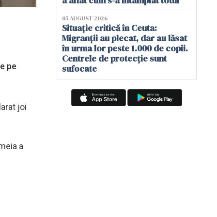
a aflat cum s-a întâmplat totul
05 AUGUST 2026
Situație critică în Ceuta:
Migranții au plecat, dar au lăsat
în urma lor peste 1.000 de copii.
Centrele de protecție sunt
de pe
sufocate
arat joi
emeia a