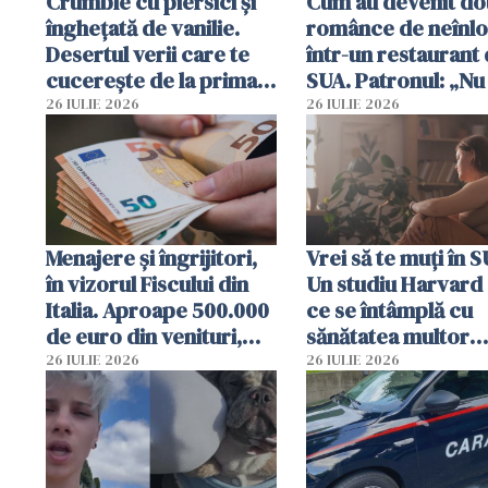
Crumble cu piersici și
Cum au devenit do
înghețată de vanilie.
românce de neînlo
Desertul verii care te
într-un restaurant 
cucerește de la prima
SUA. Patronul: „Nu 
lingură
ce o să mă fac fără
26 IULIE 2026
26 IULIE 2026
Menajere și îngrijitori,
Vrei să te muți în 
în vizorul Fiscului din
Un studiu Harvard 
Italia. Aproape 500.000
ce se întâmplă cu
de euro din venituri,
sănătatea multor
ascunși de autorități
imigranți
26 IULIE 2026
26 IULIE 2026