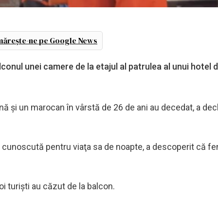
ărește-ne pe Google News
lconul unei camere de la etajul al patrulea al unui hotel 
nă şi un marocan în vârstă de 26 de ani au decedat, a decl
a, cunoscută pentru viaţa sa de noapte, a descoperit că f
oi turişti au căzut de la balcon.