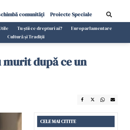
schimbă comunități
Proiecte Speciale
Utile
Tu știi ce drepturi ai?
Europarlamentare
Cultură și Tradiții
au murit după ce un
CELE MAI CITITE