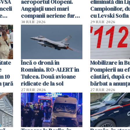
SVSA
aeroportul Otopeni.
eliminată din Li
nceli
Angajații unei mari
Campionilor, d
e
companii aeriene furau
cu Levski Sofia
parfumuri, ceasuri și
30 IULIE 2026
29 IULIE 2026
mâncarea destinată
vânzării
ătate
Încă o dronă în
Mobilizare în B
e
România. RO-ALERT în
Pompierii au ef
in 10
Tulcea. Două avioane
căutări, după c
n țară
ridicate de la sol
bărbat a anunțat
că a văzut un o
27 IULIE 2026
27 IULIE 2026
luminos