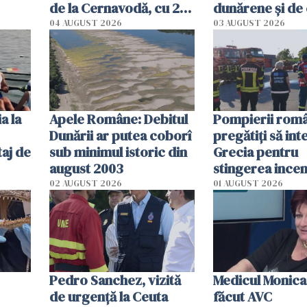
de la Cernavodă, cu 2
dunărene și de
cm faţă de ziua trecută
România resim
04 AUGUST 2026
03 AUGUST 2026
efectele, deși a
în iulie
a la
Apele Române: Debitul
Pompierii româ
Dunării ar putea coborî
pregătiţi să int
aj de
sub minimul istoric din
Grecia pentru
august 2003
stingerea incen
02 AUGUST 2026
01 AUGUST 2026
Pedro Sanchez, vizită
Medicul Monica
de urgență la Ceuta
făcut AVC