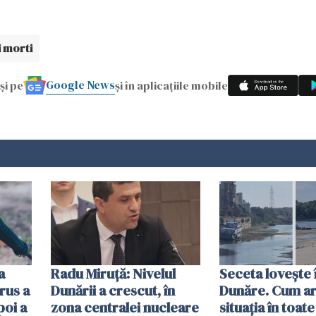
i morti
Google News
și pe
și în aplicațiile mobile
a
Radu Miruţă: Nivelul
Seceta lovește 
rus a
Dunării a crescut, în
Dunăre. Cum ar
poi a
zona centralei nucleare
situația în toate