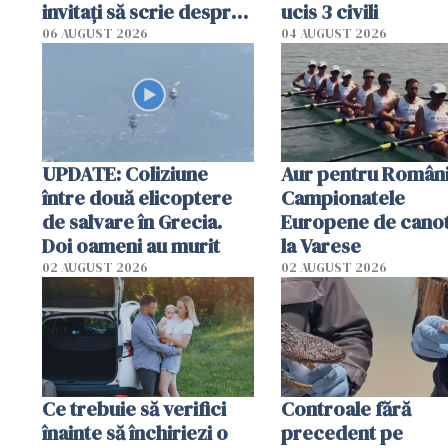
invitați să scrie despre
ucis 3 civili
România într-un volum
06 AUGUST 2026
04 AUGUST 2026
special
UPDATE: Coliziune
Aur pentru Români
între două elicoptere
Campionatele
de salvare în Grecia.
Europene de canot
Doi oameni au murit
la Varese
02 AUGUST 2026
02 AUGUST 2026
Ce trebuie să verifici
Controale fără
înainte să închiriezi o
precedent pe