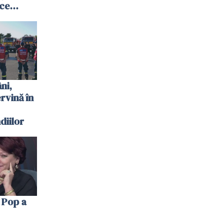
 ce
te
 plouat
ni,
ervină în
diilor
 Pop a