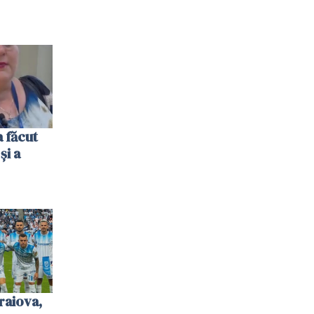
 făcut
și a
raiova,