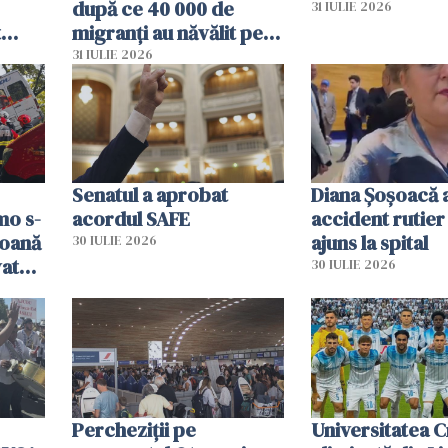
după ce 40 000 de
31 IULIE 2026
t
migranți au năvălit pe
și o
teritoriul spaniol: „Vom
31 IULIE 2026
ni
mobiliza toate
resursele"
Senatul a aprobat
Diana Șoșoacă a
mo s-
acordul SAFE
accident rutier 
soană
ajuns la spital
30 IULIE 2026
vat
30 IULIE 2026
Percheziții pe
Universitatea C