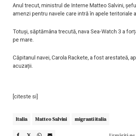
Anul trecut, ministrul de Interne Matteo Salvini, șeful
amenzi pentru navele care intră în apele teritoriale a
Totuși, săptămâna trecută, nava Sea-Watch 3 a for
pe mare.
Căpitanul navei, Carola Rackete, a fost arestateă, a
acuzații.
[citeste si]
Italia
Matteo Salvini
migranti italia
Urmăriți-ne 