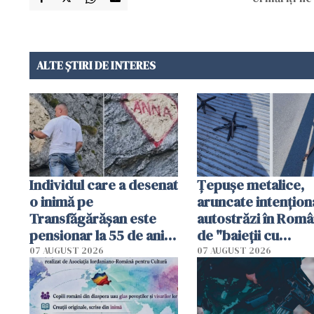
ALTE ȘTIRI DE INTERES
Individul care a desenat
Țepușe metalice,
o inimă pe
aruncate intențion
Transfăgărășan este
autostrăzi în Româ
pensionar la 55 de ani.
de "baieții cu
Poliția l-a identificat
platforme": "Mi-au
07 AUGUST 2026
07 AUGUST 2026
cerut 1200 lei să m
tracteze"