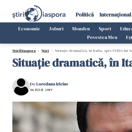
Politică
Internațional
Economie
Joburi
Monden
Sport
Educ
Povestea Mea
Eș
StiriDiaspora
›
Știri
›
Situație dramatică, în Italia, spre FURIA lui S
Situație dramatică, în It
De
Loredana Iriciuc
06 IULIE 2019