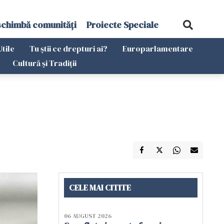
schimbă comunități
Proiecte Speciale
Utile
Tu știi ce drepturi ai?
Europarlamentare
Cultură și Tradiții
CELE MAI CITITE
06 AUGUST 2026