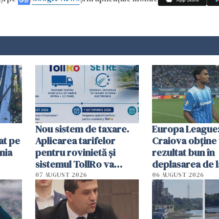
Nou sistem de taxare.
Europa League:
at pe
Aplicarea tarifelor
Craiova obține
nia
pentru rovinietă şi
rezultat bun în
sistemul TollRo va
deplasarea de 
începe la 1 octombrie
07 AUGUST 2026
06 AUGUST 2026
ă