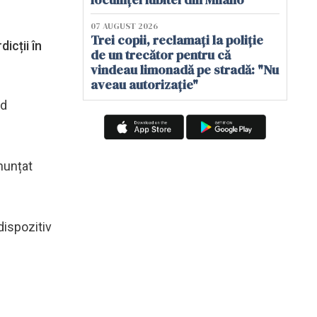
07 AUGUST 2026
Trei copii, reclamați la poliție
icții în
de un trecător pentru că
vindeau limonadă pe stradă: "Nu
aveau autorizație"
nd
anunțat
dispozitiv