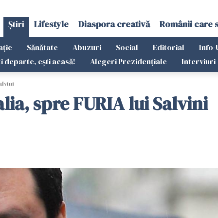
Știri
Lifestyle
Diaspora creativă
Românii care 
ație
Sănătate
Abuzuri
Social
Editorial
Info-
ti departe, ești acasă!
Alegeri Prezidențiale
Interviuri
alvini
alia, spre FURIA lui Salvini