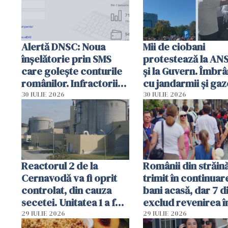
Alertă DNSC: Noua
Mii de ciobani
înșelătorie prin SMS
protestează la AN
care golește conturile
și la Guvern. Îmbrâ
românilor. Infractorii
cu jandarmii și gaz
folosesc numele
lacrimogene
30 IULIE 2026
30 IULIE 2026
Ghișeul.ro și al Poliției
Române
Reactorul 2 de la
Românii din străin
Cernavodă va fi oprit
trimit în continuar
controlat, din cauza
bani acasă, dar 7 d
secetei. Unitatea 1 a fost
exclud revenirea î
deja oprită
29 IULIE 2026
29 IULIE 2026