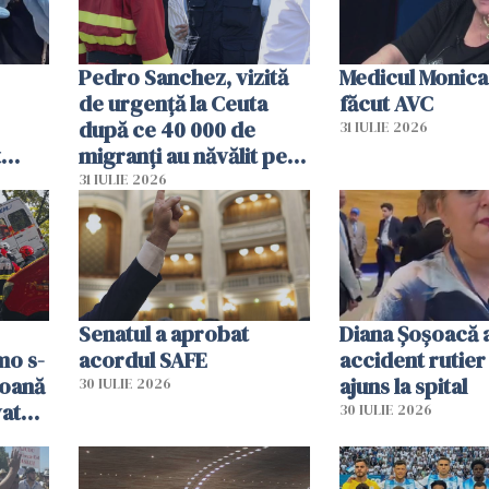
Pedro Sanchez, vizită
Medicul Monica
de urgență la Ceuta
făcut AVC
după ce 40 000 de
31 IULIE 2026
t
migranți au năvălit pe
și o
teritoriul spaniol: „Vom
31 IULIE 2026
ni
mobiliza toate
resursele"
Senatul a aprobat
Diana Șoșoacă a
mo s-
acordul SAFE
accident rutier 
soană
ajuns la spital
30 IULIE 2026
vat
30 IULIE 2026