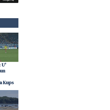
 U'
 un
la Kups