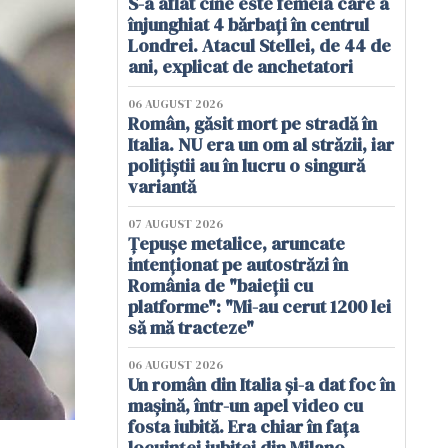
S-a aflat cine este femeia care a
înjunghiat 4 bărbați în centrul
Londrei. Atacul Stellei, de 44 de
ani, explicat de anchetatori
06 AUGUST 2026
Român, găsit mort pe stradă în
Italia. NU era un om al străzii, iar
polițiștii au în lucru o singură
variantă
07 AUGUST 2026
Țepușe metalice, aruncate
intenționat pe autostrăzi în
România de "baieții cu
platforme": "Mi-au cerut 1200 lei
să mă tracteze"
06 AUGUST 2026
Un român din Italia și-a dat foc în
mașină, într-un apel video cu
fosta iubită. Era chiar în fața
locuinței iubitei din Milano