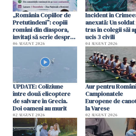
„România Copiilor de
Incident în Crimee
Pretutindeni”: copiii
anexată: Un soldat 
români din diaspora,
tras în colegii săi a
invitați să scrie despre
ucis 3 civili
România într-un volum
06 AUGUST 2026
04 AUGUST 2026
special
UPDATE: Coliziune
Aur pentru Români
între două elicoptere
Campionatele
de salvare în Grecia.
Europene de canot
Doi oameni au murit
la Varese
02 AUGUST 2026
02 AUGUST 2026