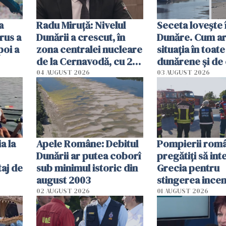
a
Radu Miruţă: Nivelul
Seceta lovește 
rus a
Dunării a crescut, în
Dunăre. Cum ar
poi a
zona centralei nucleare
situația în toate
de la Cernavodă, cu 2
dunărene și de
cm faţă de ziua trecută
România resim
04 AUGUST 2026
03 AUGUST 2026
efectele, deși a
în iulie
a la
Apele Române: Debitul
Pompierii româ
Dunării ar putea coborî
pregătiţi să int
aj de
sub minimul istoric din
Grecia pentru
august 2003
stingerea incen
02 AUGUST 2026
01 AUGUST 2026