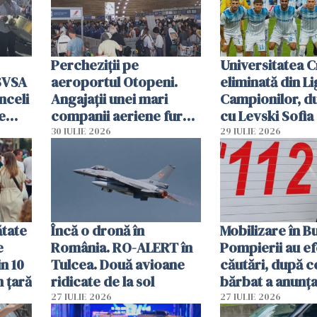
Percheziții pe
Universitatea C
SVSA
aeroportul Otopeni.
eliminată din Li
nceli
Angajații unei mari
Campionilor, d
e
companii aeriene furau
cu Levski Sofia
parfumuri, ceasuri și
30 IULIE 2026
29 IULIE 2026
mâncarea destinată
vânzării
ătate
Încă o dronă în
Mobilizare în B
e
România. RO-ALERT în
Pompierii au ef
in 10
Tulcea. Două avioane
căutări, după c
n țară
ridicate de la sol
bărbat a anunțat
că a văzut un o
27 IULIE 2026
27 IULIE 2026
luminos