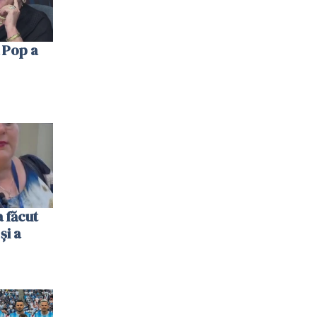
 Pop a
 făcut
și a