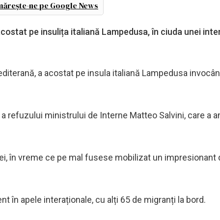
ărește-ne pe Google News
ostat pe insulița italiană Lampedusa, în ciuda unei interd
editerană, a acostat pe insula italiană Lampedusa invocâ
i a refuzului ministrului de Interne Matteo Salvini, care a 
vei, în vreme ce pe mal fusese mobilizat un impresionant 
 în apele interaționale, cu alți 65 de migranți la bord.