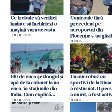
Ce trebuie să verifici
Controale fără
înainte să închiriezi o
precedent pe
mașină vara aceasta
aeroportul din
Florența: s-au găsi
31 IULIE 2026
capete de aligator 
31 IULIE 2026
sumă imensă de ba
100 de euro șezlongul și
Un microbuz cu
apă de la robinet la un
sportivi de la Dina
euro, în stațiunile din
a răsturnat. O per
Italia. Cum explică
a murit, a fost acti
autoritățile
planul roșu de
31 IULIE 2026
31 IULIE 2026
intervenție