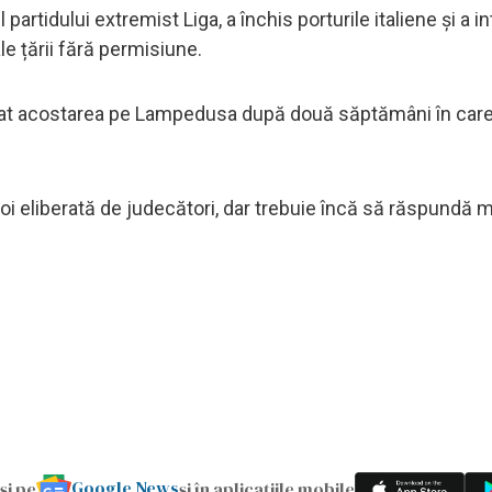
 partidului extremist Liga, a închis porturile italiene și a i
le țării fără permisiune.
țat acostarea pe Lampedusa după două săptămâni în care
poi eliberată de judecători, dar trebuie încă să răspundă 
Google News
și pe
și în aplicațiile mobile