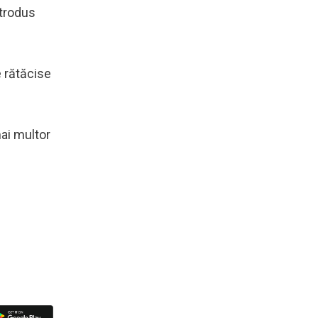
ntrodus
 rătăcise
mai multor