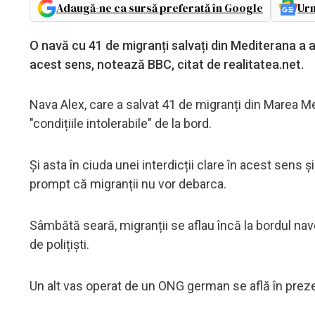
Adaugă-ne ca sursă preferată în Google
Urm
O navă cu 41 de migranți salvați din Mediterana a ac
acest sens, notează BBC, citat de realitatea.net.
Nava Alex, care a salvat 41 de migranți din Marea M
"condițiile intolerabile" de la bord.
Și asta în ciuda unei interdicții clare în acest sens ș
prompt că migranții nu vor debarca.
Sâmbătă seară, migranții se aflau încă la bordul na
de polițiști.
Un alt vas operat de un ONG german se află în prezent