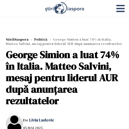
StiriDiaspora
›
Politică
›
George Simion a luat 74% în Italia.
Matteo Salvini, mesaj pentru liderul AUR după anunțarea rezultatelor
George Simion a luat 74%
în Italia. Matteo Salvini,
mesaj pentru liderul AUR
după anunțarea
rezultatelor
De
Liviu Ludovic
05 MAI 2025