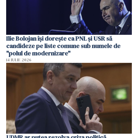
Ilie Bolojan își dorește ca PNL și USR să
candideze pe liste comune sub numele de
"polul de modernizare"
14 IULIE 2026
UDMR ar putea rezolva criza politică.