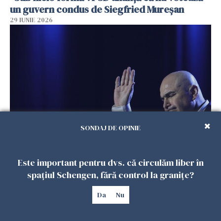
un guvern condus de Siegfried Mureşan
29 IUNIE 2026
SONDAJ DE OPINIE
Ilie Bolojan răspunde criticilor lui Grindeanu
26 IUNIE 2026
Este important pentru dvs. că circulăm liber în
spațiul Schengen, fără control la granițe?
Da
Nu