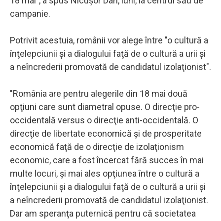
18 mai", a spus Nicuşor Dan, luni, la centrul său de
campanie.
Potrivit acestuia, românii vor alege între "o cultură a
înţelepciunii şi a dialogului faţă de o cultură a urii şi
a neîncrederii promovată de candidatul izolaţionist".
"România are pentru alegerile din 18 mai două
opţiuni care sunt diametral opuse. O direcţie pro-
occidentală versus o direcţie anti-occidentală. O
direcţie de libertate economică şi de prosperitate
economică faţă de o direcţie de izolaţionism
economic, care a fost încercat fără succes în mai
multe locuri, şi mai ales opţiunea între o cultură a
înţelepciunii şi a dialogului faţă de o cultură a urii şi
a neîncrederii promovată de candidatul izolaţionist.
Dar am speranţa puternică pentru că societatea