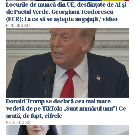
Locurile de muncă din UE, desființate de AI și
de Pactul Verde. Georgiana Teodorescu
(ECR): La ce să se aștepte angajații / video
10 IULIE 2026
Donald Trump se declară cea mai mare
vedetă de pe TikTok: „Sunt numărul unu”! Ce
arată, de fapt, cifrele
08 IULIE 2026