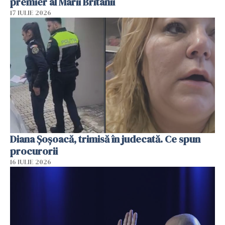
premier al Marii Britanii
17 IULIE 2026
Diana Șoșoacă, trimisă în judecată. Ce spun
procurorii
16 IULIE 2026