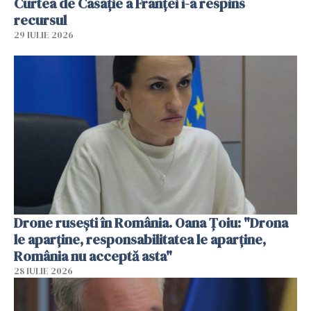
Curtea de Casaţie a Franţei i-a respins
recursul
29 IULIE 2026
Drone rusești în România. Oana Ţoiu: "Drona
le aparţine, responsabilitatea le aparţine,
România nu acceptă asta"
28 IULIE 2026