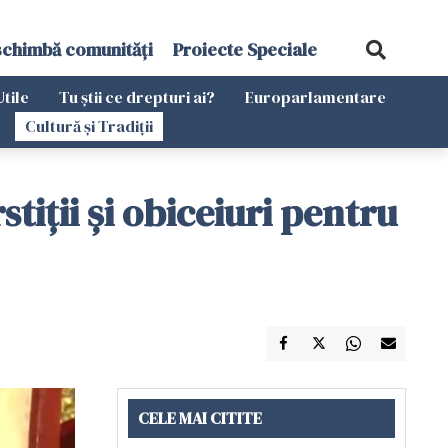
schimbă comunități
Proiecte Speciale
Utile
Tu știi ce drepturi ai?
Europarlamentare
Cultură și Tradiții
tiții și obiceiuri pentru
CELE MAI CITITE