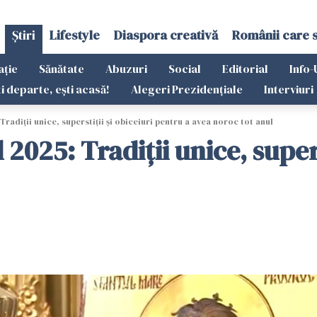
Știri
Lifestyle
Diaspora creativă
Românii care 
ație
Sănătate
Abuzuri
Social
Editorial
Info-
ti departe, ești acasă!
Alegeri Prezidențiale
Interviuri
radiții unice, superstiții și obiceiuri pentru a avea noroc tot anul
2025: Tradiții unice, supers