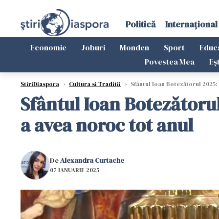
Politică
Internațional
Economie
Joburi
Monden
Sport
Educ
Povestea Mea
Eș
StiriDiaspora
›
Cultura si Traditii
›
Sfântul Ioan Botezătorul 2025: T
Sfântul Ioan Botezătorul 
a avea noroc tot anul
De
Alexandra Curtache
07 IANUARIE 2025