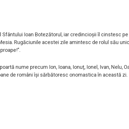
Sfântului Ioan Botezătorul, iar credincioșii îl cinstesc pe
Mesia. Rugăciunile acestei zile amintesc de rolul său unic 
aproape!”.
poartă nume precum Ion, Ioana, Ionuț, Ionel, Ivan, Nelu, O
lioane de români își sărbătoresc onomastica în această zi.