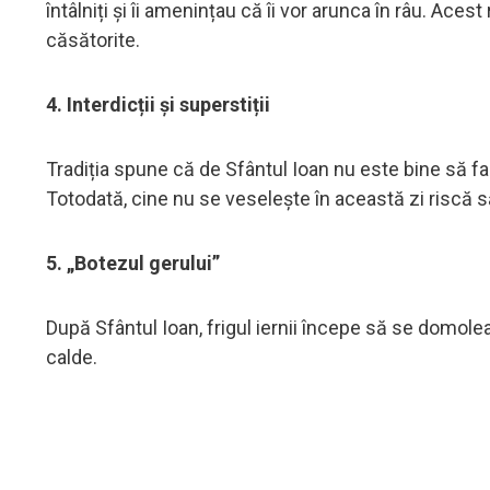
întâlniți și îi amenințau că îi vor arunca în râu. Ace
căsătorite.
4. Interdicții și superstiții
Tradiția spune că de Sfântul Ioan nu este bine să fa
Totodată, cine nu se veselește în această zi riscă să 
5. „Botezul gerului”
După Sfântul Ioan, frigul iernii începe să se domol
calde.