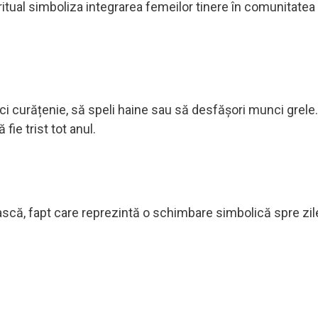
st ritual simboliza integrarea femeilor tinere în comunitatea
ci curățenie, să speli haine sau să desfășori munci grele.
fie trist tot anul.
ească, fapt care reprezintă o schimbare simbolică spre zil