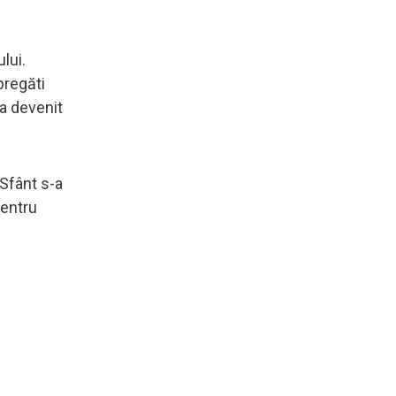
lui.
 pregăti
 a devenit
 Sfânt s-a
pentru