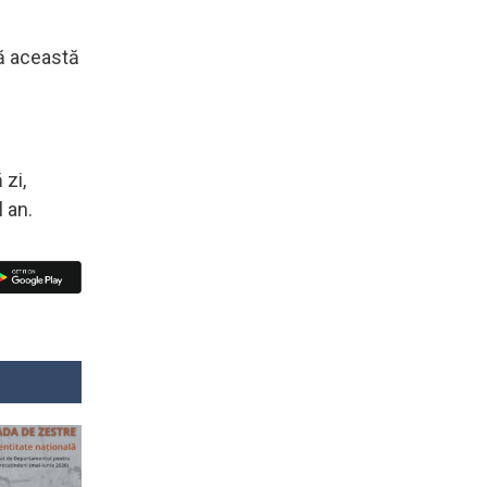
ză această
 zi,
 an.