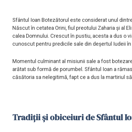
Sfântul Ioan Botezătorul este considerat unul dintre 
Născut în cetatea Orini, fiul preotului Zaharia și al El
calea Domnului. Crescut în pustiu, acesta a dus o vi
cunoscut pentru predicile sale din deșertul Iudeii î
Momentul culminant al misiunii sale a fost botezarea
arătat sub formă de porumbel. Sfântul Ioan a rămas 
căsătoria sa nelegitimă, fapt ce a dus la martiriul s
Tradiții și obiceiuri de Sfântul I