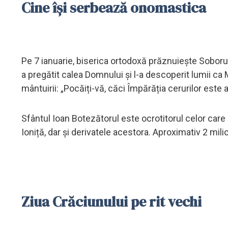
Cine își serbează onomastica
Pe 7 ianuarie, biserica ortodoxă prăznuiește Soborul 
a pregătit calea Domnului și l-a descoperit lumii ca 
mântuirii: „Pocăiți-vă, căci Împărăția cerurilor este 
Sfântul Ioan Botezătorul este ocrotitorul celor care 
Ioniță, dar și derivatele acestora. Aproximativ 2 mi
Ziua Crăciunului pe rit vechi