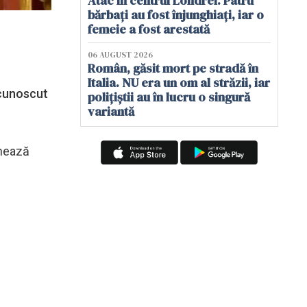
Atac în centrul Londrei. Patru
bărbați au fost înjunghiați, iar o
femeie a fost arestată
06 AUGUST 2026
Român, găsit mort pe stradă în
Italia. NU era un om al străzii, iar
 cunoscut
polițiștii au în lucru o singură
variantă
chează