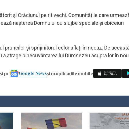
bătorit și Crăciunul pe rit vechi. Comunitățile care urmea
rchează nașterea Domnului cu slujbe speciale și obiceiuri
pruncilor și sprijinitorul celor aflați în necaz. De această
ru a atrage binecuvântarea lui Dumnezeu asupra lor în noul
Google News
și pe
și în aplicațiile mobile