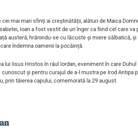
cei mai mari sfinți ai creștinătății, alături de Maica Domnu
isabetei, Ioan a fost vestit de un înger ca fiind cel care va
ață austeră, hrănindu-se cu lăcuste și miere sălbatică, și
n care îndemna oamenii la pocăință.
 lui Iisus Hristos în râul Iordan, eveniment în care Duhul
cunoscut și pentru curajul de a-l mustra pe Irod Antipa 
ău, prin tăierea capului, comemorată la 29 august.
oan