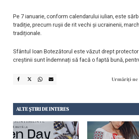
Pe 7 ianuarie, conform calendarului iulian, este săr
tradiție, precum rușii de rit vechi și ucrainenii, ma
tradiționale.
Sfântul Ioan Botezătorul este văzut drept protectorul 
creștinii sunt îndemnați să facă o faptă bună, pent
Urmăriți-ne 
ALTE ȘTIRI DE INTERES