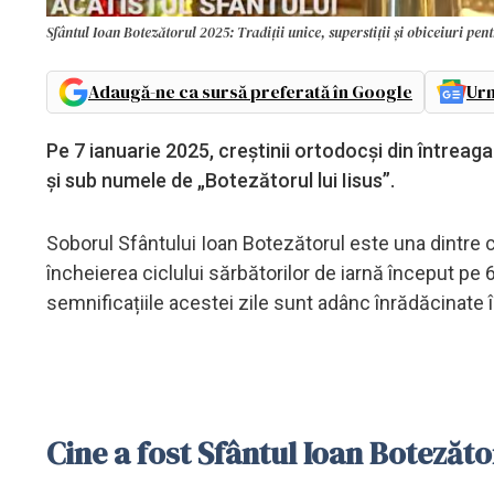
Sfântul Ioan Botezătorul 2025: Tradiții unice, superstiții și obiceiuri pe
Adaugă-ne ca sursă preferată în Google
Urm
Pe 7 ianuarie 2025, creștinii ortodocși din întrea
și sub numele de „Botezătorul lui Iisus”.
Soborul Sfântului Ioan Botezătorul este una dintre
încheierea ciclului sărbătorilor de iarnă început pe 6
semnificațiile acestei zile sunt adânc înrădăcinate 
Cine a fost Sfântul Ioan Botezăto