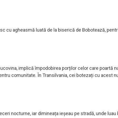
esc cu agheasmă luată de la biserică de Bobotează, pentru
 Bucovina, implică împodobirea porților celor care poartă 
 pentru comunitate. În Transilvania, cei botezați cu acest 
receri nocturne, iar dimineața ieșeau pe stradă, unde luau 