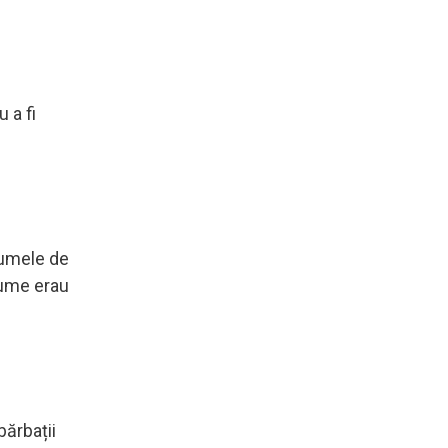
 a fi
numele de
nume erau
bărbații