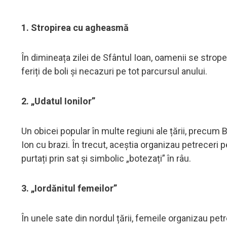
1. Stropirea cu agheasmă
În dimineața zilei de Sfântul Ioan, oamenii se strop
feriți de boli și necazuri pe tot parcursul anului.
2. „Udatul Ionilor”
Un obicei popular în multe regiuni ale țării, precum
Ion cu brazi. În trecut, aceștia organizau petreceri
purtați prin sat și simbolic „botezați” în râu.
3. „Iordănitul femeilor”
În unele sate din nordul țării, femeile organizau pet