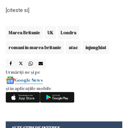
[citeste si]
Marea Britanie
UK
Londra
romani in marea britanie
atac
injunghiat
Urmăriți-ne și pe
Google News
și în aplicațiile mobile
ALTE ȘTIRI DE INTERES