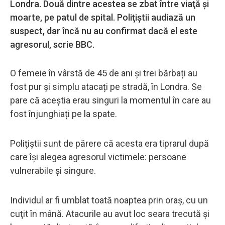
Londra. Două dintre acestea se zbat între viaţă şi
moarte, pe patul de spital. Poliţiştii audiază un
suspect, dar încă nu au confirmat dacă el este
agresorul, scrie BBC.
O femeie în vârstă de 45 de ani și trei bărbați au
fost pur și simplu atacați pe stradă, în Londra. Se
pare că aceștia erau singuri la momentul în care au
fost înjunghiați pe la spate.
Poliţiştii sunt de părere că acesta era tiprarul după
care îşi alegea agresorul victimele: persoane
vulnerabile şi singure.
Individul ar fi umblat toată noaptea prin oraş, cu un
cuţit în mână. Atacurile au avut loc seara trecută și