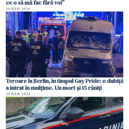
ce o să mă fac fără voi”
26 IULIE 2026
Teroare la Berlin, în timpul Gay Pride: o dubiță
a intrat în mulțime. Un mort și 15 răniți
26 IULIE 2026