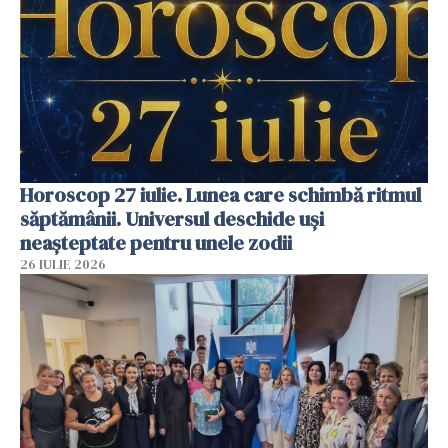
Horoscop 27 iulie. Lunea care schimbă ritmul
săptămânii. Universul deschide uși
neașteptate pentru unele zodii
26 IULIE 2026