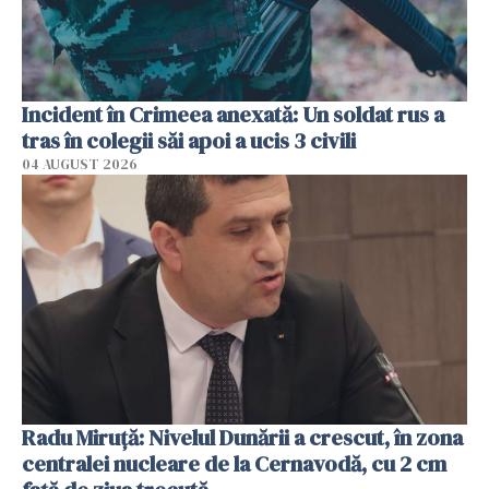
Incident în Crimeea anexată: Un soldat rus a
tras în colegii săi apoi a ucis 3 civili
04 AUGUST 2026
Radu Miruţă: Nivelul Dunării a crescut, în zona
centralei nucleare de la Cernavodă, cu 2 cm