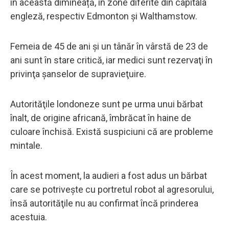
în această dimineață, în zone diferite din capitala
engleză, respectiv Edmonton şi Walthamstow.
Femeia de 45 de ani şi un tânăr în vârstă de 23 de
ani sunt în stare critică, iar medici sunt rezervaţi în
privinţa şanselor de supravieţuire.
Autorităţile londoneze sunt pe urma unui bărbat
înalt, de origine africană, îmbrăcat în haine de
culoare închisă. Există suspiciuni că are probleme
mintale.
În acest moment, la audieri a fost adus un bărbat
care se potriveşte cu portretul robot al agresorului,
însă autorităţile nu au confirmat încă prinderea
acestuia.