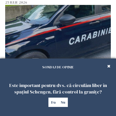
25 IULIE 2026
Româncă din Italia, acuzată că și-a lăsat copiii
SONDAJ DE OPINIE
singuri în casă pentru a merge la mall. Vecinii
au dat alarma
Este important pentru dvs. că circulăm liber în
25 IULIE 2026
spațiul Schengen, fără control la granițe?
Da
Nu