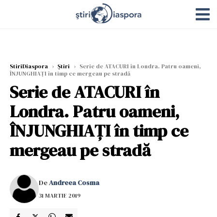
StiriDiaspora
›
Știri
›
Serie de ATACURI în Londra. Patru oameni,
ÎNJUNGHIAŢI în timp ce mergeau pe stradă
Serie de ATACURI în
Londra. Patru oameni,
ÎNJUNGHIAŢI în timp ce
mergeau pe stradă
De
Andreea Cosma
31 MARTIE 2019