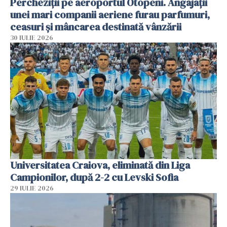
Percheziții pe aeroportul Otopeni. Angajații
unei mari companii aeriene furau parfumuri,
ceasuri și mâncarea destinată vânzării
30 IULIE 2026
Universitatea Craiova, eliminată din Liga
Campionilor, după 2-2 cu Levski Sofia
29 IULIE 2026