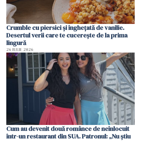
Crumble cu piersici și înghețată de vanilie.
Desertul verii care te cucerește de la prima
lingură
26 IULIE 2026
Cum au devenit două românce de neînlocuit
într-un restaurant din SUA. Patronul: „Nu știu