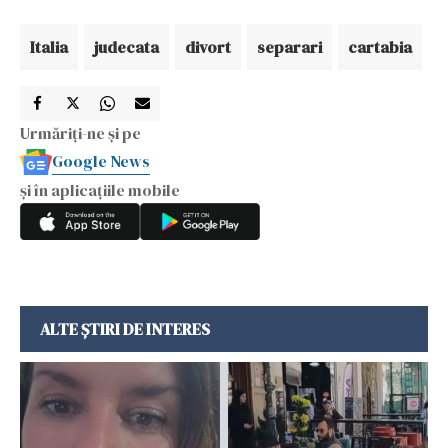
Italia
judecata
divort
separari
cartabia
Urmăriți-ne și pe
Google News
și în aplicațiile mobile
ALTE ȘTIRI DE INTERES