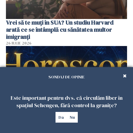
Vrei să te muți în SUA? Un studiu Harvard
arată ce se întâmplă cu sănătatea multor
imigranți
26 IULIE 2026
SONDAJ DE OPINIE
Este important pentru dvs. că circulăm liber în
spațiul Schengen, fără control la granițe?
Horoscop 27 iulie. Lunea care schimbă ritmul
Da
Nu
săptămânii. Universul deschide uși
neașteptate pentru unele zodii