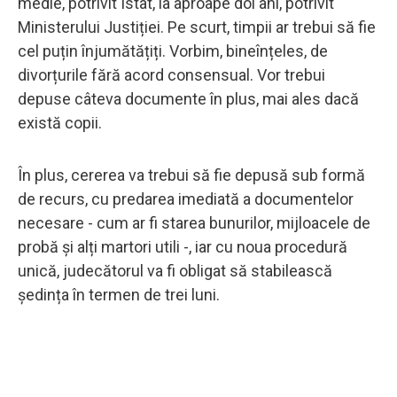
medie, potrivit Istat, la aproape doi ani, potrivit
Ministerului Justiției. Pe scurt, timpii ar trebui să fie
cel puțin înjumătățiți. Vorbim, bineînțeles, de
divorțurile fără acord consensual. Vor trebui
depuse câteva documente în plus, mai ales dacă
există copii.
În plus, cererea va trebui să fie depusă sub formă
de recurs, cu predarea imediată a documentelor
necesare - cum ar fi starea bunurilor, mijloacele de
probă și alți martori utili -, iar cu noua procedură
unică, judecătorul va fi obligat să stabilească
ședința în termen de trei luni.