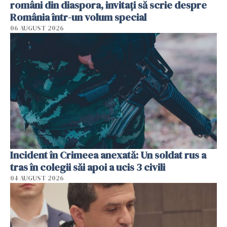
români din diaspora, invitați să scrie despre
România într-un volum special
06 AUGUST 2026
Incident în Crimeea anexată: Un soldat rus a
tras în colegii săi apoi a ucis 3 civili
04 AUGUST 2026