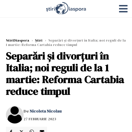
StiriDiaspora
›
Știri
›
Separări și divorțuri în Italia; noi reguli de la
1 martie: Reforma Cartabia reduce timpul
Separări și divorțuri în
Italia; noi reguli de la 1
martie: Reforma Cartabia
reduce timpul
De
Nicoleta Nicolau
27 FEBRUARIE 2023