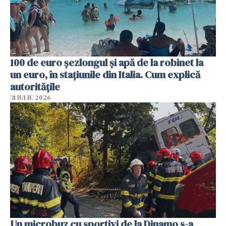
100 de euro șezlongul și apă de la robinet la
un euro, în stațiunile din Italia. Cum explică
autoritățile
31 IULIE 2026
Un microbuz cu sportivi de la Dinamo s-a