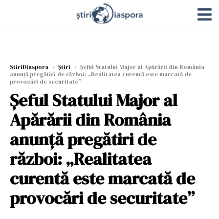
StiriDiaspora
›
Știri
›
Șeful Statului Major al Apărării din România
anunță pregătiri de război: „Realitatea curentă este marcată de
provocări de securitate”
Șeful Statului Major al
Apărării din România
anunță pregătiri de
război: „Realitatea
curentă este marcată de
provocări de securitate”