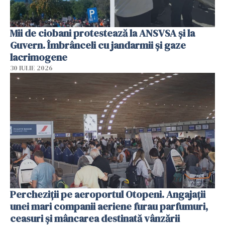
Mii de ciobani protestează la ANSVSA și la
Guvern. Îmbrânceli cu jandarmii și gaze
lacrimogene
30 IULIE 2026
Percheziții pe aeroportul Otopeni. Angajații
unei mari companii aeriene furau parfumuri,
ceasuri și mâncarea destinată vânzării