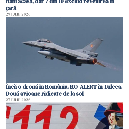
bani acasă, dar 7 din 10 exclud revenirea în
țară
29 IULIE 2026
Încă o dronă în România. RO-ALERT în Tulcea.
Două avioane ridicate de la sol
27 IULIE 2026